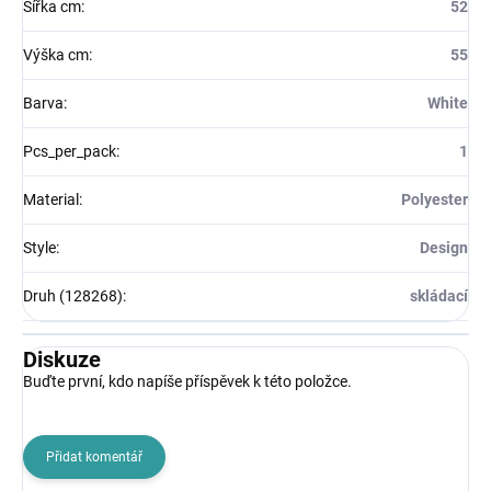
Šířka cm
:
52
Výška cm
:
55
Barva
:
White
Pcs_per_pack
:
1
Material
:
Polyester
Style
:
Design
Druh (128268)
:
skládací
Diskuze
Buďte první, kdo napíše příspěvek k této položce.
Přidat komentář