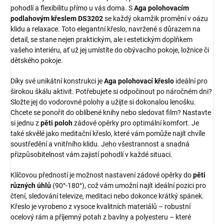
pohodlí a flexibilitu přímo u vás doma. S
Aga polohovacím
podlahovým křeslem DS3202
se každý okamžik promění v oázu
klidu a relaxace. Toto elegantní křeslo, navržené s důrazem na
detail, se stane nejen praktickým, ale i estetickým doplňkem
vašeho interiéru, ať už jej umístíte do obývacího pokoje, ložnice či
dětského pokoje.
Díky své unikátní konstrukci je
Aga polohovací křeslo
ideální pro
širokou škálu aktivit. Potřebujete si odpočinout po náročném dni?
Složte jej do vodorovné polohy a užijte si dokonalou lenošku.
Chcete se ponořit do oblíbené knihy nebo sledovat film? Nastavte
si jednu z
pěti poloh
zádové opěrky pro optimální komfort. Je
také skvělé jako meditační křeslo, které vám pomůže najít chvíle
soustředění a vnitřního klidu. Jeho všestrannost a snadná
přizpůsobitelnost vám zajistí pohodlí v každé situaci.
Klíčovou předností je možnost nastavení zádové opěrky do
pěti
různých úhlů
(90°-180°), což vám umožní najít ideální pozici pro
čtení, sledování televize, meditaci nebo dokonce krátký spánek.
Křeslo je vyrobeno z vysoce kvalitních materiálů – robustní
ocelový rám a příjemný potah z bavlny a polyesteru – které