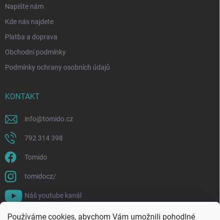
Napište nám
Kde nás najdete
Platba a doprava
Obchodní podmínky
Podmínky ochrany osobních údajů
KONTAKT
info
@
tomido.cz
792 314 398
Tomido
tomidocz/
Náš youtube kanál.
Používáme cookies, abychom Vám umožnili pohodlné