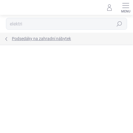
Přejít
na
obsah
Hledat
Podsedáky na zahradní nábytek
Podrobnosti hodnocení
Neohodnoceno
ZNAČKA:
AGA