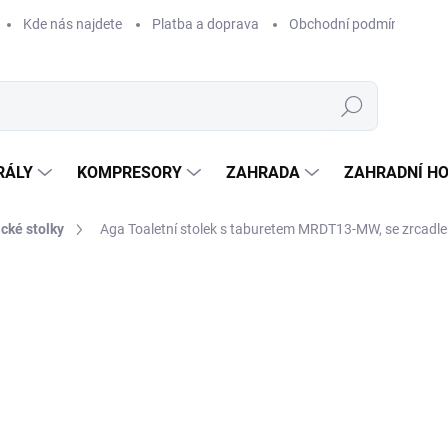
Kde nás najdete
Platba a doprava
Obchodní podmínky
Hledat
RÁLY
KOMPRESORY
ZAHRADA
ZAHRADNÍ H
cké stolky
Aga Toaletní stolek s taburetem MRDT13-MW, se zrcadle
Neohodnoceno
Podrobnosti hodnocení
ZNAČKA:
AGA
1 
1 30
Měrná
SKLA