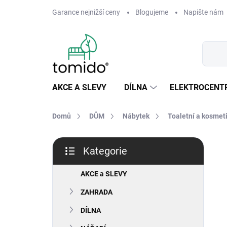
Přejít
Garance nejnižší ceny
Blogujeme
Napište nám
na
obsah
AKCE A SLEVY
DÍLNA
ELEKTROCENT
Domů
DŮM
Nábytek
Toaletní a kosmeti
P
Kategorie
o
Přeskočit
s
kategorie
t
AKCE a SLEVY
r
ZAHRADA
a
n
DÍLNA
n