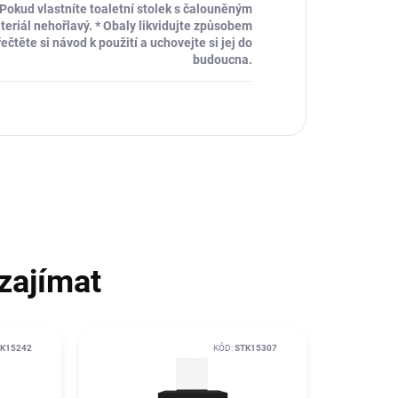
 Pokud vlastníte toaletní stolek s čalouněným
ateriál nehořlavý. * Obaly likvidujte způsobem
ečtěte si návod k použití a uchovejte si jej do
budoucna.
zajímat
K15242
KÓD:
STK15307