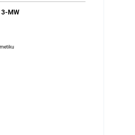
T13-MW
smetiku