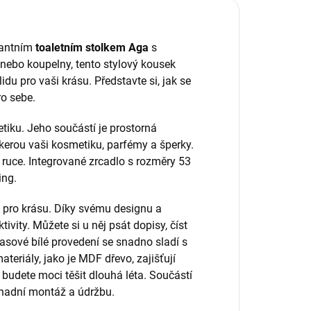
gantním
toaletním stolkem Aga
s
nebo koupelny, tento stylový kousek
du pro vaši krásu. Představte si, jak se
ro sebe.
etiku. Jeho součástí je prostorná
kerou vaši kosmetiku, parfémy a šperky.
 ruce. Integrované zrcadlo s rozměry 53
ing.
 pro krásu. Díky svému designu a
vity. Můžete si u něj psát dopisy, číst
sové bílé provedení se snadno sladí s
teriály, jako je MDF dřevo, zajišťují
u budete moci těšit dlouhá léta. Součástí
snadní montáž a údržbu.