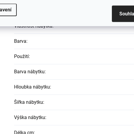
avení
Materiál
:
Souhl
Vlastnost nábytku
:
Barva
:
Použití
:
Barva nábytku
:
Hloubka nábytku
:
Šířka nábytku
:
Výška nábytku
:
Délka cm
: