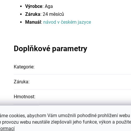
Výrobce
: Aga
Záruka
: 24 měsíců
Manuál
:
návod v českém jazyce
Doplňkové parametry
Kategorie
:
Záruka
:
Hmotnost
:
EAN
:
áme cookies, abychom Vám umožnili pohodlné prohlížení webu 
 provozu webu neustále zlepšovali jeho funkce, výkon a použite
Typ
:
formací