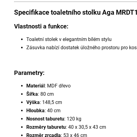
Specifikace toaletního stolku Aga MRD
Vlastnosti a funkce:
Toaletní stolek v elegantním bílém stylu
Zásuvka nabízí dostatek úložného prostoru pro ko
Parametry:
Materiál
: MDF dřevo
Šířka
: 80 cm
Výška
: 148,5 cm
Hloubka
: 40 cm
Nosnost taburetu
: 120 kg
Rozměry taburetu
: 40 x 30,5 x 43 cm
Rozměr zrcadla
: 53 x 46 cm