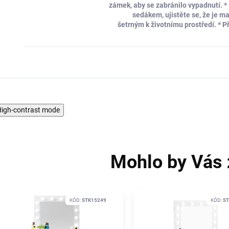
zámek, aby se zabránilo vypadnutí. *
sedákem, ujistěte se, že je m
šetrným k životnímu prostředí. * Př
igh-contrast mode
Mohlo by Vás 
KÓD:
STK15249
KÓD:
ST