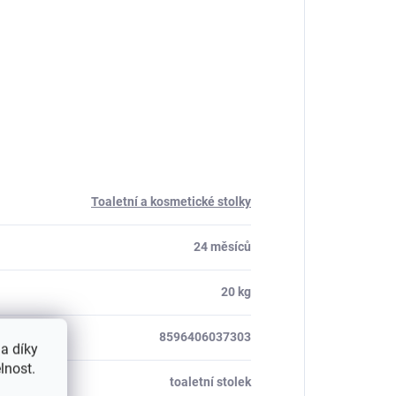
Toaletní a kosmetické stolky
24 měsíců
20 kg
8596406037303
a díky
lnost.
toaletní stolek