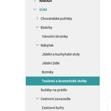
NÁŘADÍ
í
p
DŮM
a
n
Chovatelské potřeby
e
Biokrby
l
Vánoční stromky
Nábytek
Jídelní a kuchyňské stoly
Jídelní židle
Botníky
Toaletní a kosmetické stolky
Sušáky na prádlo
Cestovní zavazadla
Cestovní kufry