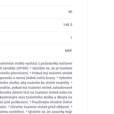
40
148.5
1
MDF
aletních stolků vychází z požadavků nařízení
výrobků (GPSR): * Ujistěte se, že je toaletní
bránilo převrácení. * Pokud má toaletní stolek
ě upevněn a nemá žádné ostré hrany. * Vyhněte
ního stolku, aby nedošlo ke ztrátě stability. *
 vodiče, pokud má toaletní stolek zabudované
dovolte dětem lézt na toaletní stolek nebo ho
 kontrolujte stav toaletního stolku a dbejte na
bo jiné poškození. * Používejte vhodné čisticí
ám. * Chraňte toaletní stolek před vlhkostí. *
ému osvětlení. * Ujistěte se, že zásuvky mají