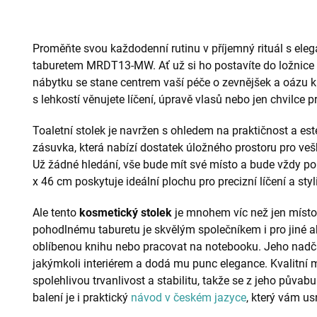
Proměňte svou každodenní rutinu v příjemný rituál s ele
taburetem MRDT13-MW. Ať už si ho postavíte do ložnice 
nábytku se stane centrem vaší péče o zevnějšek a oázu kli
s lehkostí věnujete líčení, úpravě vlasů nebo jen chvilce p
Toaletní stolek je navržen s ohledem na praktičnost a est
zásuvka, která nabízí dostatek úložného prostoru pro veš
Už žádné hledání, vše bude mít své místo a bude vždy po
x 46 cm poskytuje ideální plochu pro precizní líčení a styl
Ale tento
kosmetický stolek
je mnohem víc než jen místo
pohodlnému taburetu je skvělým společníkem i pro jiné akti
oblíbenou knihu nebo pracovat na notebooku. Jeho nadča
jakýmkoli interiérem a dodá mu punc elegance. Kvalitní ma
spolehlivou trvanlivost a stabilitu, takže se z jeho půvab
balení je i praktický
návod v českém jazyce
, který vám u