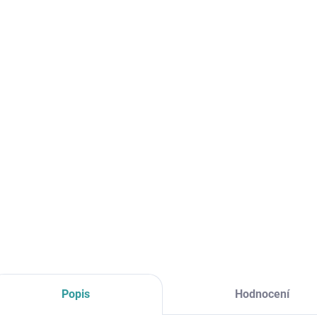
cena:
MŮŽE
DO:
7.8.2
MOŽNO
−
Aga T
kosme
DETAI
Popis
Hodnocení