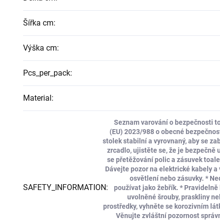
Šířka cm
:
Výška cm
:
Pcs_per_pack
:
Material
:
Seznam varování o bezpečnosti to
(EU) 2023/988 o obecné bezpečnosti 
stolek stabilní a vyrovnaný, aby se za
zrcadlo, ujistěte se, že je bezpečn
se přetěžování polic a zásuvek toalet
Dávejte pozor na elektrické kabely a
osvětlení nebo zásuvky. * Ne
SAFETY_INFORMATION
:
používat jako žebřík. * Pravidelně
uvolněné šrouby, praskliny ne
prostředky, vyhněte se korozivním látk
Věnujte zvláštní pozornost správn