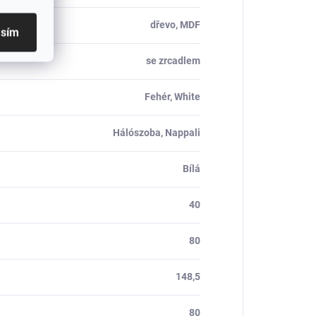
dřevo, MDF
asím
se zrcadlem
Fehér, White
Hálószoba, Nappali
Bílá
40
80
148,5
80