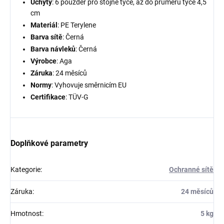
Úchyty
: 6 pouzder pro stojné tyče, až do průměru tyče 4,5
cm
Materiál
: PE Terylene
Barva sítě
: Černá
Barva návleků
: Černá
Výrobce
: Aga
Záruka
: 24 měsíců
Normy
: Vyhovuje směrnicím EU
Certifikace
: TÜV-G
Doplňkové parametry
Kategorie
:
Ochranné sítě
Záruka
:
24 měsíců
Hmotnost
:
5 kg