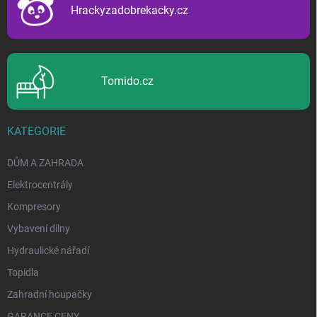
í
Hrackyzadobrekacky.cz
Tomido.cz
KATEGORIE
DŮM A ZAHRADA
Elektrocentrály
Kompresory
Vybavení dílny
Hydraulické nářadí
Topidla
Zahradní houpačky
GARANCE CENY