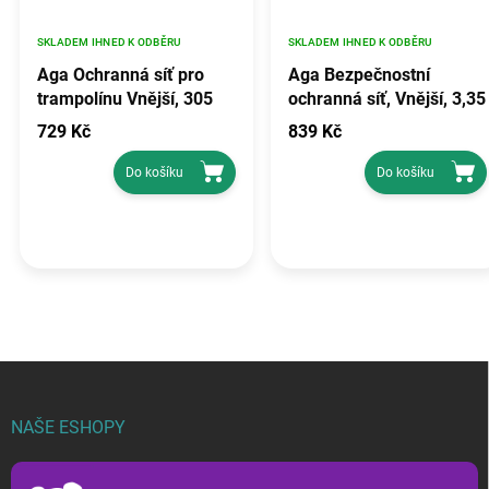
SKLADEM IHNED K ODBĚRU
SKLADEM IHNED K ODBĚRU
Aga Ochranná síť pro
Aga Bezpečnostní
trampolínu Vnější, 305
ochranná síť, Vnější, 3,35
cm, na 8 tyčí, Černá síť /
m, nosnost 150 kg,
729 Kč
839 Kč
Modrá
Černá
Do košíku
Do košíku
Z
á
p
NAŠE ESHOPY
a
t