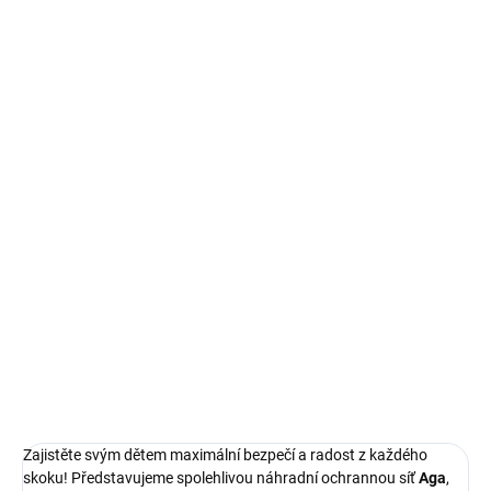
SKLADEM IHNED K ODBĚRU
SKLADEM IHNED K ODBĚRU
Aga Ochranný kryt
Kryt pružin na trampolínu
pružin na trampolínu,
modrý 500 cm
odolný, 244-250 cm,
869 Kč
Růžový
449 Kč
Do košíku
Do košíku
Zajistěte svým dětem maximální bezpečí a radost z každého
skoku! Představujeme spolehlivou náhradní ochrannou síť
Aga
,