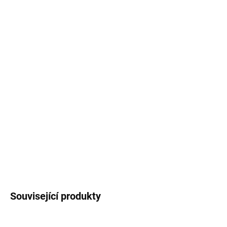
cena:
MŮŽEME
DORUČIT DO:
11.8.2026
MOŽNOSTI
DORUČENÍ
−
+
Přidat do košíku
Aga Vnější ochranná síť na zahradní trampolínu, 150 cm, černá.
Pro trampolíny s 6 tyčemi.
DETAILNÍ INFORMACE
ZEPTAT SE
HLÍDAT
Související produkty