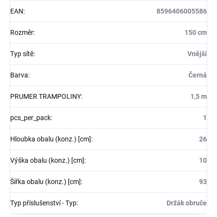
EAN
:
8596406005586
Rozměr
:
150 cm
Typ sítě
:
Vnější
Barva
:
Černá
PRUMER TRAMPOLINY
:
1,5 m
pcs_per_pack
:
1
Hloubka obalu (konz.) [cm]
:
26
Výška obalu (konz.) [cm]
:
10
Šířka obalu (konz.) [cm]
:
93
Typ příslušenství - Typ
:
Držák obruče