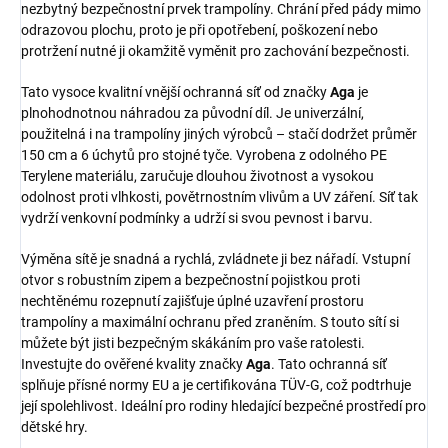
nezbytný bezpečnostní prvek trampolíny. Chrání před pády mimo
odrazovou plochu, proto je při opotřebení, poškození nebo
protržení nutné ji okamžitě vyměnit pro zachování bezpečnosti.
Tato vysoce kvalitní vnější ochranná síť od značky
Aga
je
plnohodnotnou náhradou za původní díl. Je univerzální,
použitelná i na trampolíny jiných výrobců – stačí dodržet průměr
150 cm a 6 úchytů pro stojné tyče. Vyrobena z odolného PE
Terylene materiálu, zaručuje dlouhou životnost a vysokou
odolnost proti vlhkosti, povětrnostním vlivům a UV záření. Síť tak
vydrží venkovní podmínky a udrží si svou pevnost i barvu.
Výměna sítě je snadná a rychlá, zvládnete ji bez nářadí. Vstupní
otvor s robustním zipem a bezpečnostní pojistkou proti
nechtěnému rozepnutí zajišťuje úplné uzavření prostoru
trampolíny a maximální ochranu před zraněním. S touto sítí si
můžete být jisti bezpečným skákáním pro vaše ratolesti.
Investujte do ověřené kvality značky
Aga
. Tato ochranná síť
splňuje přísné normy EU a je certifikována TÜV-G, což podtrhuje
její spolehlivost. Ideální pro rodiny hledající bezpečné prostředí pro
dětské hry.