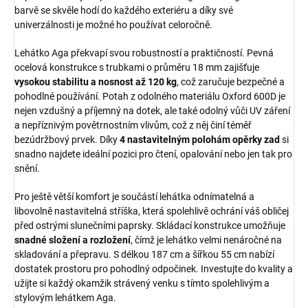
barvě se skvěle hodí do každého exteriéru a díky své
univerzálnosti je možné ho používat celoročně.
Lehátko Aga překvapí svou robustností a praktičností. Pevná
ocelová konstrukce s trubkami o průměru 18 mm zajišťuje
vysokou stabilitu a nosnost až 120 kg
, což zaručuje bezpečné a
pohodlné používání. Potah z odolného materiálu Oxford 600D je
nejen vzdušný a příjemný na dotek, ale také odolný vůči UV záření
a nepříznivým povětrnostním vlivům, což z něj činí téměř
bezúdržbový prvek. Díky
4 nastavitelným polohám opěrky zad
si
snadno najdete ideální pozici pro čtení, opalování nebo jen tak pro
snění.
Pro ještě větší komfort je součástí lehátka odnímatelná a
libovolně nastavitelná stříška, která spolehlivě ochrání váš obličej
před ostrými slunečními paprsky. Skládací konstrukce umožňuje
snadné složení a rozložení
, čímž je lehátko velmi nenáročné na
skladování a přepravu. S délkou 187 cm a šířkou 55 cm nabízí
dostatek prostoru pro pohodlný odpočinek. Investujte do kvality a
užijte si každý okamžik strávený venku s tímto spolehlivým a
stylovým lehátkem Aga.