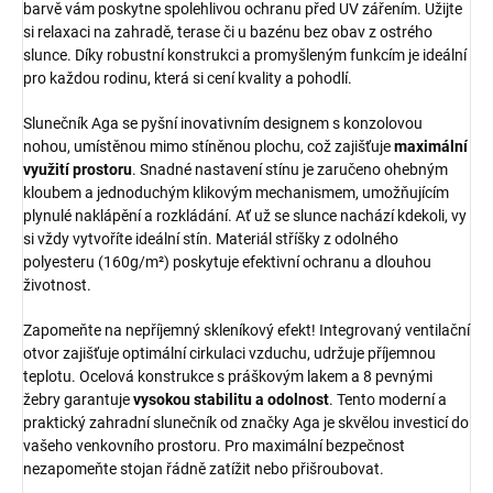
barvě vám poskytne spolehlivou ochranu před UV zářením. Užijte
si relaxaci na zahradě, terase či u bazénu bez obav z ostrého
slunce. Díky robustní konstrukci a promyšleným funkcím je ideální
pro každou rodinu, která si cení kvality a pohodlí.
Slunečník Aga se pyšní inovativním designem s konzolovou
nohou, umístěnou mimo stíněnou plochu, což zajišťuje
maximální
využití prostoru
. Snadné nastavení stínu je zaručeno ohebným
kloubem a jednoduchým klikovým mechanismem, umožňujícím
plynulé naklápění a rozkládání. Ať už se slunce nachází kdekoli, vy
si vždy vytvoříte ideální stín. Materiál stříšky z odolného
polyesteru (160g/m²) poskytuje efektivní ochranu a dlouhou
životnost.
Zapomeňte na nepříjemný skleníkový efekt! Integrovaný ventilační
otvor zajišťuje optimální cirkulaci vzduchu, udržuje příjemnou
teplotu. Ocelová konstrukce s práškovým lakem a 8 pevnými
žebry garantuje
vysokou stabilitu a odolnost
. Tento moderní a
praktický zahradní slunečník od značky Aga je skvělou investicí do
vašeho venkovního prostoru. Pro maximální bezpečnost
nezapomeňte stojan řádně zatížit nebo přišroubovat.