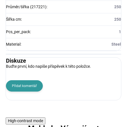
Průměr/šířka (217221)
:
250
Šířka cm
:
250
Pcs_per_pack
:
1
Material
:
Steel
Diskuze
Buďte první, kdo napíše příspěvek k této položce.
Přidat komentář
High-contrast mode