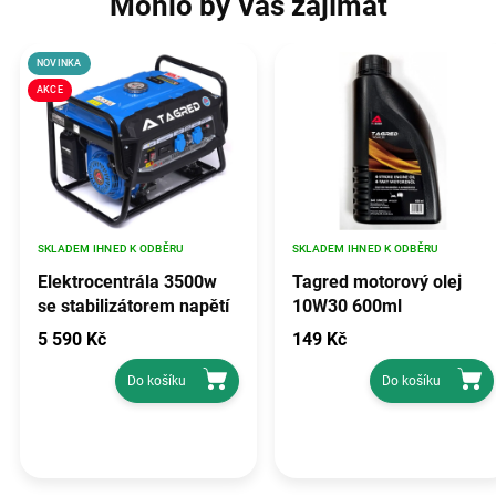
Mohlo by Vás zajímat
NOVINKA
AKCE
SKLADEM IHNED K ODBĚRU
SKLADEM IHNED K ODBĚRU
Elektrocentrála 3500w
Tagred motorový olej
se stabilizátorem napětí
10W30 600ml
avr, TAGRED TA3500GHX
5 590 Kč
149 Kč
Do košíku
Do košíku