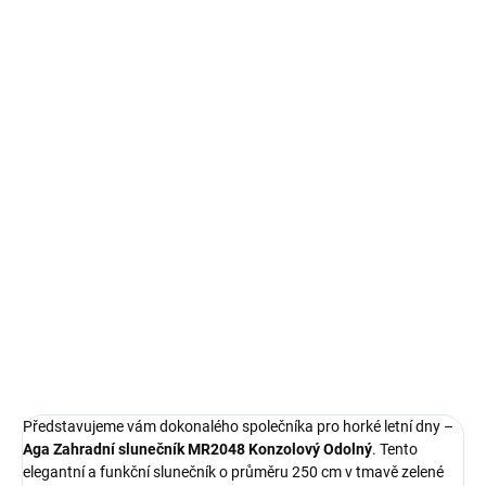
SKLADEM IHNED K ODBĚRU
SKLADEM IHNED K ODBĚRU
Aga Zahradní stínící
Sluneční plachta 4x4x4
plachta Ochranná, 3x3x3
m trojúhelníková
m, Tmavě zelená,
voděodolná béžová
Polyester
229 Kč
389 Kč
Do košíku
Do košíku
Představujeme vám dokonalého společníka pro horké letní dny –
Aga Zahradní slunečník MR2048 Konzolový Odolný
. Tento
elegantní a funkční slunečník o průměru 250 cm v tmavě zelené