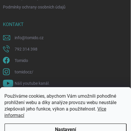
Podmínky ochrany osobních údajů
KONTAKT
info
@
tomido.cz
792 314 398
Tomido
tomidocz/
Náš youtube kanál.
Používáme cookies, abychom Vám umožnili pohodlné
prohlížení webu a díky analýze provozu webu neustále
zlepšovali jeho funkce, výkon a použitelnost.
Více
informací
Nastavení