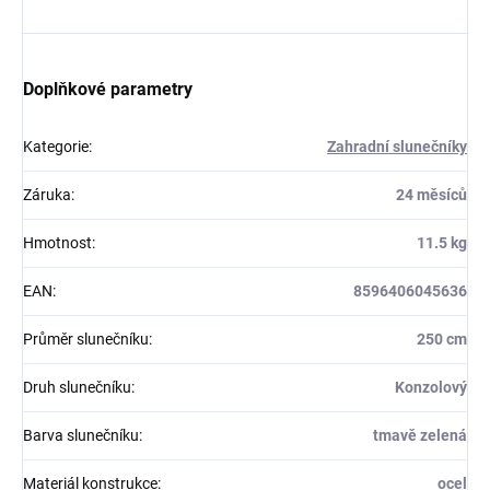
Doplňkové parametry
Kategorie
:
Zahradní slunečníky
Záruka
:
24 měsíců
Hmotnost
:
11.5 kg
EAN
:
8596406045636
Průměr slunečníku
:
250 cm
Druh slunečníku
:
Konzolový
Barva slunečníku
:
tmavě zelená
Materiál konstrukce
:
ocel