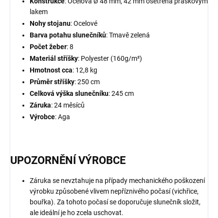
Konstrukce
: Ocelová Ø 48 mm, 42 mm ošetřena práškovým
lakem
Nohy stojanu
: Ocelové
Barva potahu slunečníků
: Tmavě zelená
Počet žeber
: 8
Materiál stříšky
: Polyester (160g/m²)
Hmotnost cca
: 12,8 kg
Průměr stříšky
: 250 cm
Celková výška slunečníku
: 245 cm
Záruka
: 24 měsíců
Výrobce
: Aga
UPOZORNĚNÍ VÝROBCE
Záruka se nevztahuje na případy mechanického poškození
výrobku způsobené vlivem nepříznivého počasí (vichřice,
bouřka). Za tohoto počasí se doporučuje slunečník složit,
ale ideální je ho zcela uschovat.