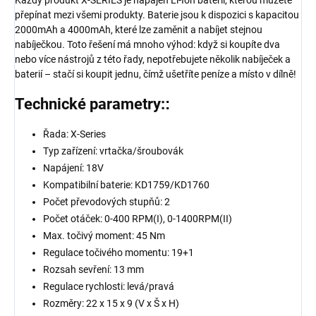
Každý produkt X-SERIES je napájen Li-Ion baterií, kterou můžete
přepínat mezi všemi produkty. Baterie jsou k dispozici s kapacitou
2000mAh a 4000mAh, které lze zaměnit a nabíjet stejnou
nabíječkou. Toto řešení má mnoho výhod: když si koupíte dva
nebo více nástrojů z této řady, nepotřebujete několik nabíječek a
baterií – stačí si koupit jednu, čímž ušetříte peníze a místo v dílně!
Technické parametry:
:
Řada: X-Series
Typ zařízení: vrtačka/šroubovák
Napájení: 18V
Kompatibilní baterie: KD1759/KD1760
Počet převodových stupňů: 2
Počet otáček: 0-400 RPM(I), 0-1400RPM(II)
Max. točivý moment: 45 Nm
Regulace točivého momentu: 19+1
Rozsah sevření: 13 mm
Regulace rychlosti: levá/pravá
Rozměry: 22 x 15 x 9 (V x Š x H)