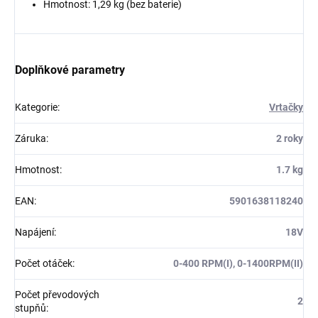
Hmotnost: 1,29 kg (bez baterie)
Doplňkové parametry
Kategorie
:
Vrtačky
Záruka
:
2 roky
Hmotnost
:
1.7 kg
EAN
:
5901638118240
Napájení
:
18V
Počet otáček
:
0-400 RPM(I), 0-1400RPM(II)
Počet převodových
2
stupňů
: