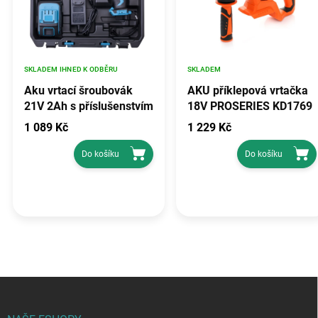
SKLADEM IHNED K ODBĚRU
SKLADEM
Aku vrtací šroubovák
AKU příklepová vrtačka
21V 2Ah s příslušenstvím
18V PROSERIES KD1769
KD3355
1 089 Kč
1 229 Kč
Do košíku
Do košíku
Z
á
p