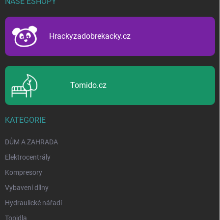
NAŠE ESHOPY
a
t
í
Hrackyzadobrekacky.cz
Tomido.cz
KATEGORIE
DŮM A ZAHRADA
Elektrocentrály
Kompresory
Vybavení dílny
Hydraulické nářadí
Topidla