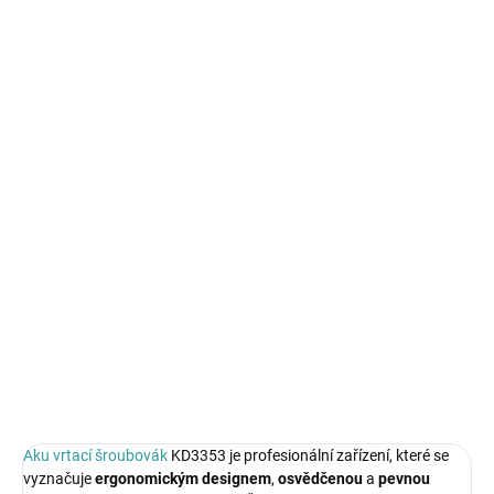
SKLADEM
SKLADEM IHNED K ODBĚRU
Aku vrtačka 18V 1,5Ah s
Aku vrtačka 21V 2Ah s
příslušenstvím KD3357
příslušenstvím KD3356
1 299 Kč
1 390 Kč
Do košíku
Do košíku
Aku vrtací šroubovák
KD3353 je profesionální zařízení, které se
vyznačuje
ergonomickým
designem
,
osvědčenou
a
pevnou