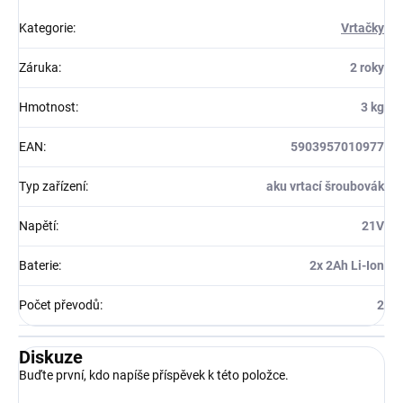
Kategorie
:
Vrtačky
Záruka
:
2 roky
Hmotnost
:
3 kg
EAN
:
5903957010977
Typ zařízení
:
aku vrtací šroubovák
Napětí
:
21V
Baterie
:
2x 2Ah Li-Ion
Počet převodů
:
2
Diskuze
Buďte první, kdo napíše příspěvek k této položce.