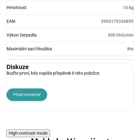
Hmotnost
:
10 kg
EAN
:
5903175336859
Výkon čerpadla
:
300 litrů/min
Maximální sací hloubka
:
8m
Diskuze
Buďte první, kdo napíše příspěvek k této položce.
Přidat komentář
High-contrast mode