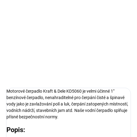
1 810 Kč bez DPH
Měrná
NA DOTAZ
cena:
MOŽNOSTI
DORUČENÍ
Velmi efektivní 1″ benzinové čerpadlo KD5060 je n
enahraditelné
pro čerpání čisté a špinavé vody
.
DETAILNÍ INFORMACE
ZEPTAT SE
HLÍDAT
Motorové čerpadlo Kraft & Dele KD5060 je velmi účinné 1"
benzínové čerpadlo, nenahraditelné pro čerpání čisté a špinavé
vody jako je zavlažování polí a luk, čerpání zatopených místností,
vodních nádrží, stavebních jam atd. Naše vodní čerpadlo splňuje
přísné bezpečnostní normy.
Popis: