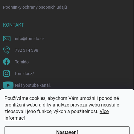
Podmínky ochrany osobních údajů
KONTAKT
info
@
tomido.cz
792 314 398
Tomido
tomidocz/
Náš youtube kanál.
Používáme cookies, abychom Vám umožnili pohodlné
prohlížení webu a díky analýze provozu webu neustále
zlepšovali jeho funkce, výkon a použitelnost.
Více
informací
Nastavení