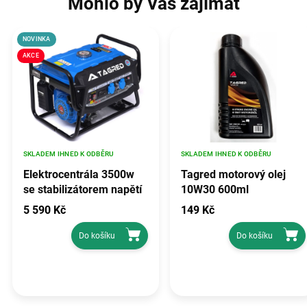
Mohlo by Vás zajímat
NOVINKA
AKCE
SKLADEM IHNED K ODBĚRU
SKLADEM IHNED K ODBĚRU
Elektrocentrála 3500w
Tagred motorový olej
se stabilizátorem napětí
10W30 600ml
avr, TAGRED TA3500GHX
5 590 Kč
149 Kč
Do košíku
Do košíku