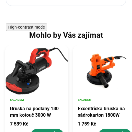
High-contrast mode
Mohlo by Vás zajímat
SKLADEM
SKLADEM
Bruska na podlahy 180
Excentrická bruska na
mm kotouč 3000 W
sádrokarton 1800W
KD1539
7 539 Kč
1 759 Kč