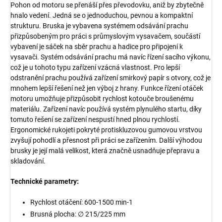
Pohon od motoru se přenáší přes převodovku, aniž by zbytečně
hnalo vedení. Jedná se o jednoduchou, pevnou a kompaktní
strukturu. Bruska je vybavena systémem odsávání prachu
přizpůsobeným pro práci s průmyslovým vysavačem, součástí
vybavení je sáček na sběr prachu a hadice pro připojení k
vysavači. Systém odsávání prachu má navíc řízení sacího výkonu,
což je u tohoto typu zařízení vzácná vlastnost. Pro lepší
odstranění prachu používá zařízení smirkový papír s otvory, což je
mnohem lepší řešení než jen výboj z hrany. Funkce řízení otáček
motoru umožňuje přizpůsobit rychlost kotouče broušenému
materiálu. Zařízení navíc používá systém plynulého startu, díky
tomuto řešení se zařízení nespustí hned plnou rychlostí.
Ergonomické rukojeti pokryté protiskluzovou gumovou vrstvou
zvyšují pohodlí a přesnost při práci se zařízením. Další výhodou
brusky je její malá velikost, která značně usnadňuje přepravu a
skladování.
Technické parametry:
Rychlost otáčení: 600-1500 min-1
Brusná plocha: ∅ 215/225 mm