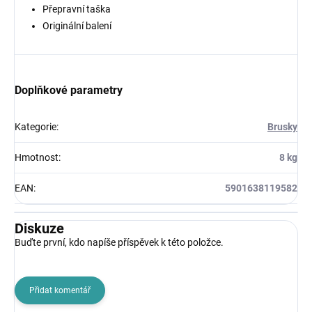
Přepravní taška
Originální balení
Doplňkové parametry
Kategorie
:
Brusky
Hmotnost
:
8 kg
EAN
:
5901638119582
Diskuze
Buďte první, kdo napíše příspěvek k této položce.
Přidat komentář