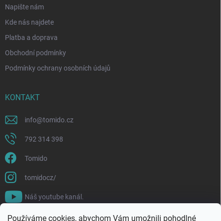
Napište nám
Kde nás najdete
Platba a doprava
Obchodní podmínky
Podmínky ochrany osobních údajů
KONTAKT
info
@
tomido.cz
792 314 398
Tomido
tomidocz/
Náš youtube kanál.
Používáme cookies, abychom Vám umožnili pohodlné