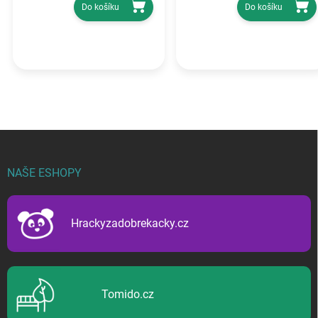
Do košíku
Do košíku
Z
á
p
NAŠE ESHOPY
a
t
í
Hrackyzadobrekacky.cz
Tomido.cz