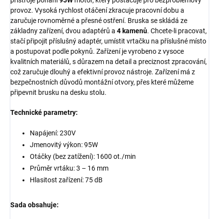
přístroje pohání
95W
motor, který postačuje pro bezproblémový
provoz. Vysoká rychlost otáčení zkracuje pracovní dobu a
zaručuje rovnoměrné a přesné ostření. Bruska se skládá ze
základny zařízení, dvou adaptérů a
4 kamenů
. Chcete-li pracovat,
stačí připojit příslušný adaptér, umístit vrtačku na příslušné místo
a postupovat podle pokynů. Zařízení je vyrobeno z vysoce
kvalitních materiálů, s důrazem na detail a preciznost zpracování,
což zaručuje dlouhý a efektivní provoz nástroje. Zařízení má z
bezpečnostních důvodů montážní otvory, přes které můžeme
připevnit brusku na desku stolu.
Technické parametry:
Napájení: 230V
Jmenovitý výkon: 95W
Otáčky (bez zatížení): 1600 ot./min
Průměr vrtáku: 3 – 16 mm
Hlasitost zařízení: 75 dB
Sada obsahuje: