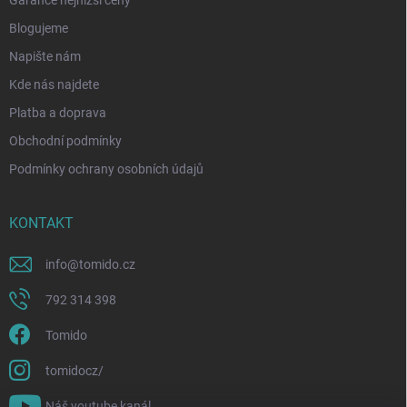
Blogujeme
Napište nám
Kde nás najdete
Platba a doprava
Obchodní podmínky
Podmínky ochrany osobních údajů
KONTAKT
info
@
tomido.cz
792 314 398
Tomido
tomidocz/
Náš youtube kanál.