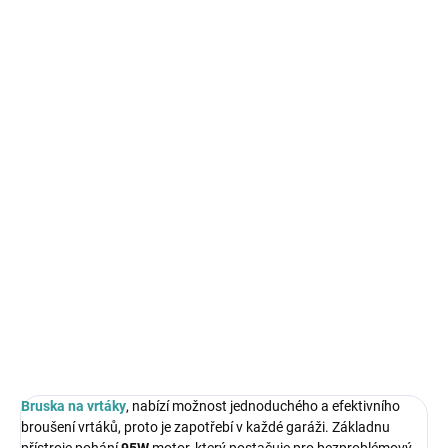
Měrná
SKLADEM
cena:
MŮŽEME
DORUČIT DO:
11.8.2026
MOŽNOSTI
DORUČENÍ
−
+
Přidat do košíku
Bruska na vrtáky
, nabízí možnost jednoduchého a efektivního
broušení vrtáků, proto je zapotřebí v každé garáži.
DETAILNÍ INFORMACE
ZEPTAT SE
HLÍDAT
Bruska na vrtáky
, nabízí možnost jednoduchého a efektivního
broušení vrtáků, proto je zapotřebí v každé garáži. Základnu