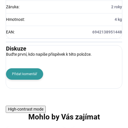
Záruka
:
2 roky
Hmotnost
:
4 kg
EAN
:
6942138951448
Diskuze
Buďte první, kdo napíše příspěvek k této položce.
Přidat komentář
High-contrast mode
Mohlo by Vás zajímat