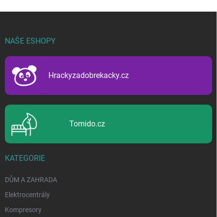
Z
á
p
NAŠE ESHOPY
a
t
í
Hrackyzadobrekacky.cz
Tomido.cz
KATEGORIE
DŮM A ZAHRADA
Elektrocentrály
Kompresory