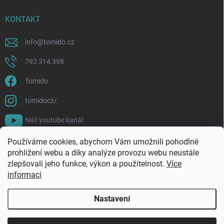
KONTAKT
info
@
tomido.cz
792 314 398
Tomido
tomidocz/
Náš youtube kanál.
Používáme cookies, abychom Vám umožnili pohodlné
prohlížení webu a díky analýze provozu webu neustále
zlepšovali jeho funkce, výkon a použitelnost.
Více
informací
Nastavení