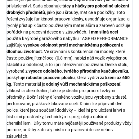
příslušenství. Sada obsahuje
tácy a háčky pro pohodlné uložení
drobných předmětů
, jako jsou šrouby, matice a podložky. Toto
řešení zvyšuje funkčnost pracovní desky, usnadňuje organizaci a
rychlý přístup k často používaným materiálům a zároveň udržuje
pořádek na pracovní desce a v zásuvkách.
1mm silná ocel
použitá k výrobě garážového nábytku TAGRED PERFORMANCE
zajišťuje
vysokou odolnost proti mechanickému poškození
a
dlouhou životnost
. Ve srovnání s konkurenčními modely, které
často používají tenčí ocel (0,8 mm), nabízí náš vozík vylepšenou
stabilitu a odolnost, a to i při intenzivním používání. Deska stolu,
vyrobená z
vysoce odolného, ​​tvrdého přírodního kaučukovníku,
poskytuje
robustní pracovní plochu
, která vydrží
zatížení až 650
kg
. Tento materiál je
odolný vůči mechanickému poškození
,
vlhkosti a chemikáliím, takže je ideální pro práci s těžkými
předměty. Boční stěny dílenského vozíku jsou vyrobeny z tlusté,
perforované, práškově lakované oceli. K nim lze připevnit dvě
police, které jsou součástí dodávky – ideální pro uložení lahví s
čisticími prostředky, technickými spreji, oleji a dalšími
chemikáliemi. Díky tomu máte nejčastěji používané produkty vždy
po ruce, aniž by zabíraly místo na pracovní desce nebo v
zásuvkách.