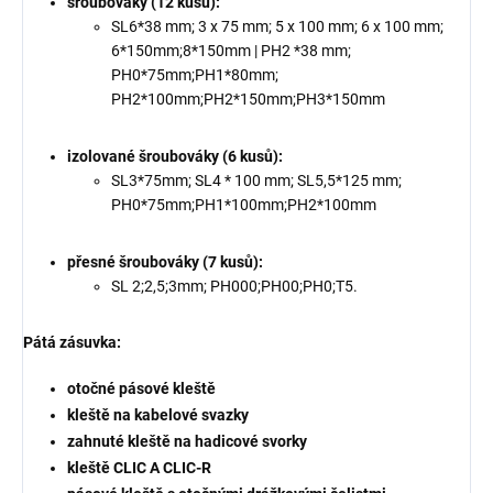
šroubováky (12 kusů):
SL6*38 mm; 3 x 75 mm; 5 x 100 mm; 6 x 100 mm;
6*150mm;8*150mm | PH2 *38 mm;
PH0*75mm;PH1*80mm;
PH2*100mm;PH2*150mm;PH3*150mm
izolované šroubováky (6 kusů):
SL3*75mm; SL4 * 100 mm; SL5,5*125 mm;
PH0*75mm;PH1*100mm;PH2*100mm
přesné šroubováky (7 kusů):
SL 2;2,5;3mm; PH000;PH00;PH0;T5.
Pátá zásuvka:
otočné pásové kleště
kleště na kabelové svazky
zahnuté kleště na hadicové svorky
kleště CLIC A CLIC-R