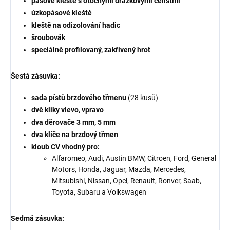
pásové kleště s otočnými drážkovými čelistmi
úzkopásové kleště
kleště na odizolování hadic
šroubovák
speciálně profilovaný, zakřivený hrot
Šestá zásuvka:
sada pístů brzdového třmenu
(28 kusů)
dvě kliky vlevo, vpravo
dva děrovače 3 mm, 5 mm
dva klíče na brzdový třmen
kloub CV vhodný pro:
Alfaromeo, Audi, Austin BMW, Citroen, Ford, General
Motors, Honda, Jaguar, Mazda, Mercedes,
Mitsubishi, Nissan, Opel, Renault, Ronver, Saab,
Toyota, Subaru a Volkswagen
Sedmá zásuvka: