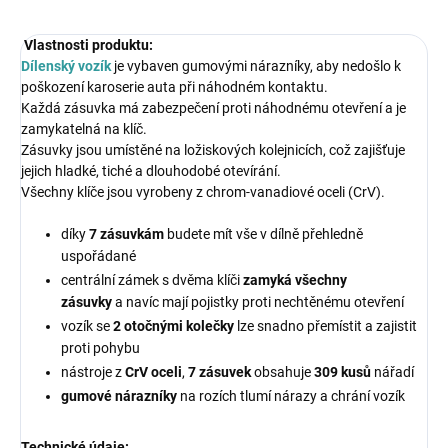
Vlastnosti produktu:
Dílenský vozík
je vybaven gumovými nárazníky, aby nedošlo k
poškození karoserie auta při náhodném kontaktu.
Každá zásuvka má zabezpečení proti náhodnému otevření a je
zamykatelná na klíč.
Zásuvky jsou umístěné na ložiskových kolejnicích, což zajišťuje
jejich hladké, tiché a dlouhodobé otevírání.
Všechny klíče jsou vyrobeny z chrom-vanadiové oceli (CrV).
díky
7 zásuvkám
budete mít vše v dílně přehledně
uspořádané
centrální zámek s dvěma klíči
zamyká všechny
zásuvky
a
navíc mají pojistky proti nechtěnému otevření
vozík se
2 otočnými kolečky
lze snadno přemístit a zajistit
proti pohybu
nástroje z
CrV oceli
,
7 zásuvek
obsahuje
309 kusů
nářadí
gumové nárazníky
na rozích tlumí nárazy a chrání vozík
Technické údaje: