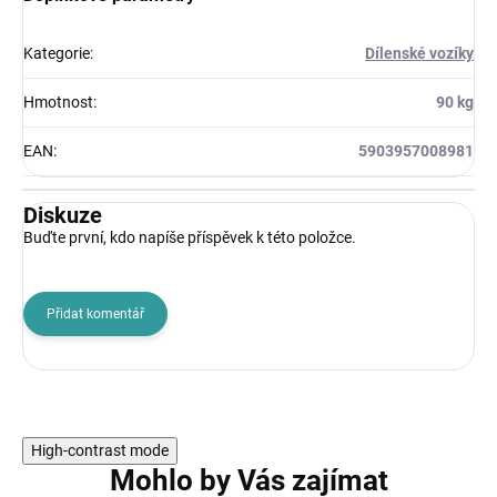
Kategorie
:
Dílenské vozíky
Hmotnost
:
90 kg
EAN
:
5903957008981
Diskuze
Buďte první, kdo napíše příspěvek k této položce.
Přidat komentář
High-contrast mode
Mohlo by Vás zajímat