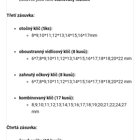
Třetí zásuvka:
otočný klíč (5ks):
8*9;10*11;12*13;14*15;16*17mm
oboustranný vidlicový klíč (8 kusů):
6*7;8*9;10*11;12*13;14*15;16*17;18*18;20*22 mm
zahnutý očkový klíč (8 kusů):
6*7;8*9;10*11;12*13;14*15;16*17;18*18;20*22 mm
kombinovaný klíč (17 kusů):
8;9;10;11;12;13;14;15;16;17;18;19;20;21;22;24;27
mm
Čtvrtá zásuvka: