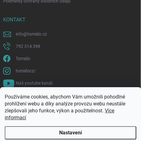
Podmínky ochrany osobních údajů
KONTAKT
info
@
tomido.cz
792 314 398
Tomido
tomidocz/
Náš youtube kanál.
Používáme cookies, abychom Vám umožnili pohodlné
prohlížení webu a díky analýze provozu webu neustále
zlepšovali jeho funkce, výkon a použitelnost.
Více
informací
Nastavení