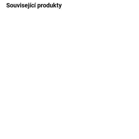
Související produkty
SKLADEM
SKLADEM
Dílenský vozík 510 x 260
Dílenský vozík s nářadím
x 580mm KD1065
298 ks TA214
799 Kč
16 430 Kč
Do košíku
Do košíku