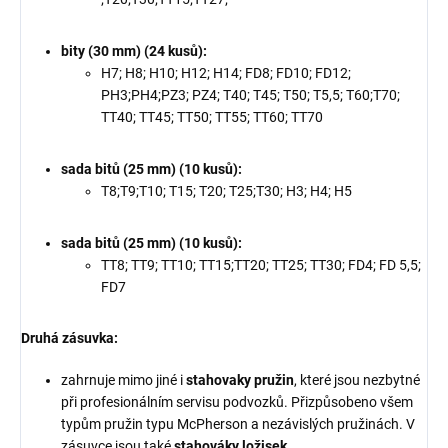
bity (30 mm) (24 kusů):
H7; H8; H10; H12; H14; FD8; FD10; FD12;
PH3;PH4;PZ3; PZ4; T40; T45; T50; T5,5; T60;T70;
TT40; TT45; TT50; TT55; TT60; TT70
sada bitů (25 mm) (10 kusů):
T8;T9;T10; T15; T20; T25;T30; H3; H4; H5
sada bitů (25 mm) (10 kusů):
TT8; TT9; TT10; TT15;TT20; TT25; TT30; FD4; FD 5,5;
FD7
Druhá zásuvka:
zahrnuje mimo jiné i
stahovaky pružin
, které jsou nezbytné
při profesionálním servisu podvozků. Přizpůsobeno všem
typům pružin typu McPherson a nezávislých pružinách. V
zásuvce jsou také
stahováky ložisek