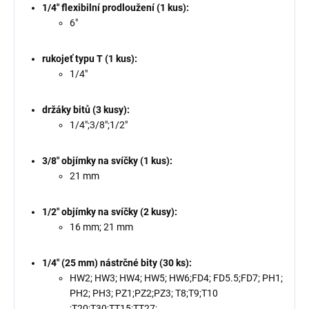
1/4" flexibilní prodloužení (1 kus):
6"
rukojeť typu T (1 kus):
1/4"
držáky bitů (3 kusy):
1/4";3/8";1/2"
3/8" objímky na svíčky (1 kus):
21 mm
1/2" objímky na svíčky (2 kusy):
16 mm; 21 mm
1/4" (25 mm) nástrčné bity (30 ks):
HW2; HW3; HW4; HW5; HW6;FD4; FD5.5;FD7; PH1;
PH2; PH3; PZ1;PZ2;PZ3; T8;T9;T10
;T20;T30;TT15;TT27;