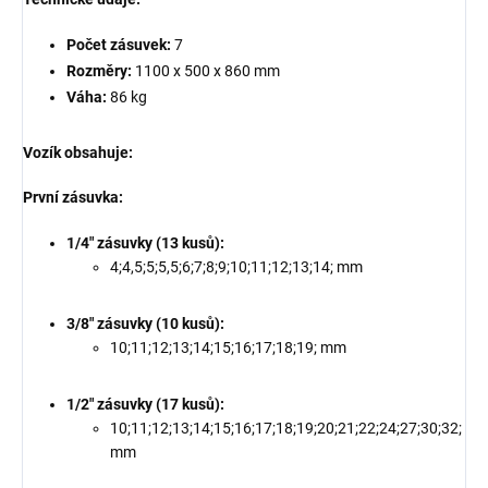
Počet zásuvek:
7
Rozměry:
1100 x 500 x 860 mm
Váha:
86 kg
Vozík obsahuje:
První zásuvka:
1/4" zásuvky (13 kusů):
4;4,5;5;5,5;6;7;8;9;10;11;12;13;14; mm
3/8" zásuvky (10 kusů):
10;11;12;13;14;15;16;17;18;19; mm
1/2" zásuvky (17 kusů):
10;11;12;13;14;15;16;17;18;19;20;21;22;24;27;30;32;
mm