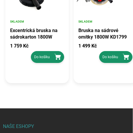
SKLADEM
SKLADEM
Excentrická bruska na
Bruska na sádrové
sádrokarton 1800W
omítky 1800W KD1799
KD1539
1 759 Kč
1 499 Kč
Do košíku
Do košíku
Z
á
p
NAŠE ESHOPY
a