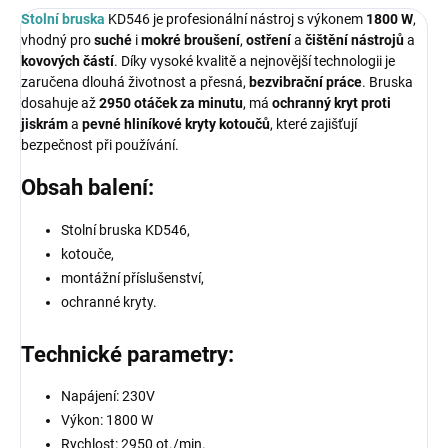
Stolní bruska
KD546 je profesionální nástroj s výkonem
1800 W
,
vhodný pro
suché
i
mokré
broušení
,
ostření
a
čištění
nástrojů
a
kovových
částí
. Díky vysoké kvalitě a nejnovější technologii je
zaručena dlouhá životnost a přesná,
bezvibrační
práce
. Bruska
dosahuje až
2950 otáček za minutu
, má
ochranný
kryt
proti
jiskrám
a
pevné hliníkové kryty
kotoučů
, které zajišťují
bezpečnost při používání.
Obsah balení:
Stolní bruska KD546,
kotouče,
montážní příslušenství,
ochranné kryty.
Technické parametry:
Napájení: 230V
Výkon: 1800 W
Rychlost: 2950 ot./min.