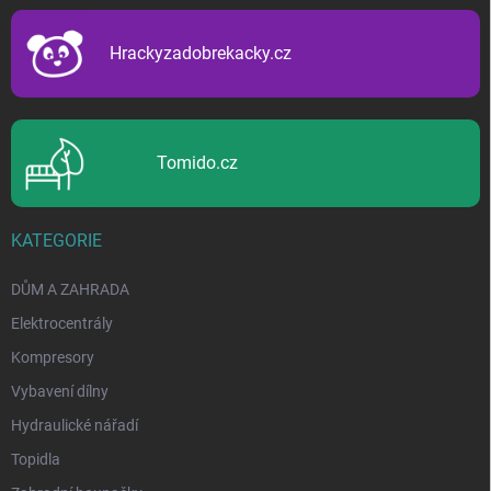
t
í
Hrackyzadobrekacky.cz
Tomido.cz
KATEGORIE
DŮM A ZAHRADA
Elektrocentrály
Kompresory
Vybavení dílny
Hydraulické nářadí
Topidla