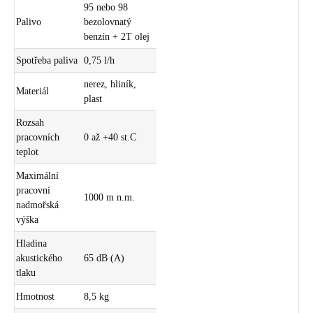
95 nebo 98
Palivo
bezolovnatý
benzín + 2T olej
Spotřeba paliva
0,75 l/h
nerez, hliník,
Materiál
plast
Rozsah
pracovních
0 až +40 st.C
teplot
Maximální
pracovní
1000 m n.m.
nadmořská
výška
Hladina
akustického
65 dB (A)
tlaku
Hmotnost
8,5 kg