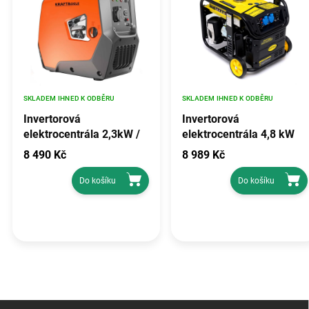
SKLADEM IHNED K ODBĚRU
SKLADEM IHNED K ODBĚRU
Invertorová
Invertorová
elektrocentrála 2,3kW /
elektrocentrála 4,8 kW
2,5kW KD697
KD194
8 490 Kč
8 989 Kč
Do košíku
Do košíku
Z