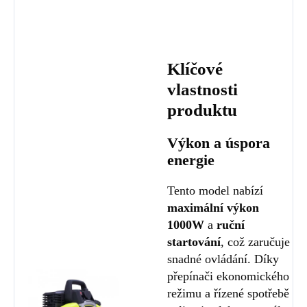
Klíčové
vlastnosti
produktu
Výkon a úspora
energie
Tento model nabízí
maximální výkon
1000W
a
ruční
startování
, což zaručuje
snadné ovládání. Díky
přepínači ekonomického
režimu a řízené spotřebě