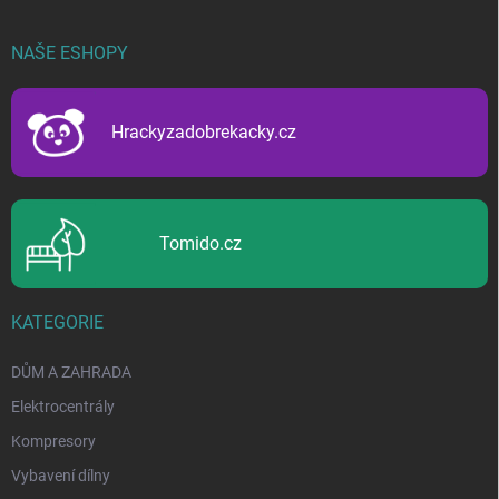
á
p
NAŠE ESHOPY
a
t
í
Hrackyzadobrekacky.cz
Tomido.cz
KATEGORIE
DŮM A ZAHRADA
Elektrocentrály
Kompresory
Vybavení dílny