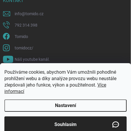
KONTAKT
info
@
tomido.cz
792 314 398
Tomido
tomidocz/
Náš youtube kanál.
Používáme cookies, abychom Vám umožnili pohodlné
prohlížení webu a díky analýze provozu webu neustále
zlepšovali jeho funkce, výkon a použitelnost.
Více
informací
Nastavení
Copyright 2026
Tomido
. Všechna práva vyhrazena.
Souhlasím
Vytvořil Shoptet