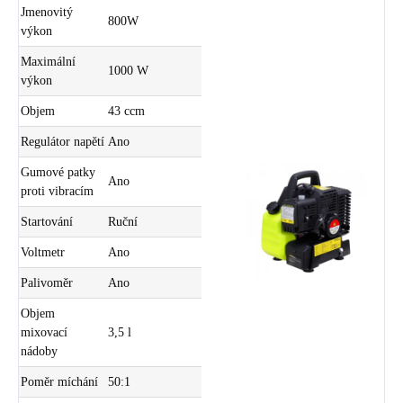
Jmenovitý
800W
výkon
Maximální
1000 W
výkon
Objem
43 ccm
Regulátor napětí
Ano
Gumové patky
Ano
proti vibracím
Startování
Ruční
Voltmetr
Ano
Palivoměr
Ano
Objem
mixovací
3,5 l
nádoby
Poměr míchání
50:1