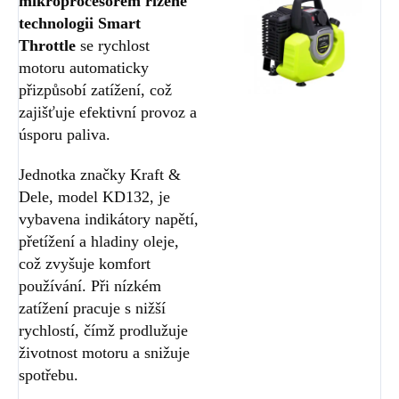
mikroprocesorem řízené
technologii Smart
Throttle
se rychlost
motoru automaticky
přizpůsobí zatížení, což
zajišťuje efektivní provoz a
úsporu paliva.
Jednotka značky Kraft &
Dele, model KD132, je
vybavena indikátory napětí,
přetížení a hladiny oleje,
což zvyšuje komfort
používání. Při nízkém
zatížení pracuje s nižší
rychlostí, čímž prodlužuje
životnost motoru a snižuje
spotřebu.