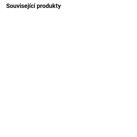
Související produkty
SKLADEM
SKLADEM
Diesel Elektrocentrála
Elektrocentrála 1500W
9kW / 220V KD169
12/230V KD146
3x230V
4 690 Kč
34 990 Kč
Do košíku
Do košíku