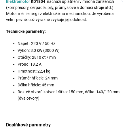
Elektromotor
KD1804
nachází uplatnění v mnoha zařízeních
(kompresory, čerpadla, pily, průmyslové a domácí stroje atd.).
Motor mění energii z elektrické na mechanickou. Je vyrobena
velmi pevně, což výrazně zvyšuje její odolnost.
Technické parametry:
Napětí: 220 V / 50 Hz
Výkon: 3,0 kW (3000 W)
Otáčky: 2810 ot / min
Proud: 18,2 A
Hmotnost: 22,4 kg
Průměr hřídele: 24 mm
Délka hřídele: 45 mm
Rozteč otvorů kotvení: šířka: 150 mm, délka: 140/120 mm
(dva otvory)
Doplňkové parametry