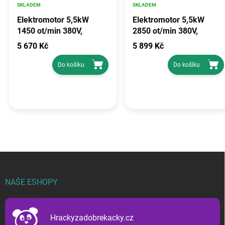
SKLADEM
SKLADEM
Elektromotor 5,5kW
Elektromotor 5,5kW
1450 ot/min 380V,
2850 ot/min 380V,
KD1819
KD1820
5 670 Kč
5 899 Kč
Do košíku
Do košíku
Z
á
p
NAŠE ESHOPY
a
t
í
Hrackyzadobrekacky.cz