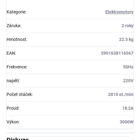
Kategorie
:
Elektromotory
Záruka
:
2 roky
Hmotnost
:
22.5 kg
EAN
:
5901638116567
Frekvence
:
50Hz
napětí
:
220V
Počet otáček
:
2810 ot./min
Proud
:
18,2A
Výkon
:
3000W
Diskuze