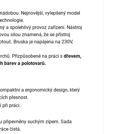
 nádobou. Nejnovější, vylepšený model
technologie.
a spolehlivý provoz zařízení. Nástroj
ovou silou znamená, že se přístroj
otouč. Bruska je napájena na 230V,
vrchů. Přizpůsobené na práci s
dřevem,
ých barev a polotovarů.
kompaktní a ergonomický design, který
cích přesnost.
při práci.
jsou připevněny suchým zipem. Sada
áce čistá.