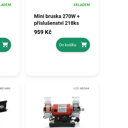
LADEM
SKLADEM
Mini bruska 270W +
příslušenství 218ks
KD10751
959 Kč
Do košíku
KD1680
KÓD:
KD544