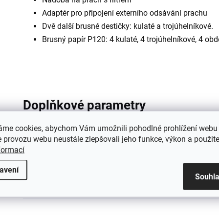
Adaptér pro připojení externího odsávání prachu
Dvě další brusné destičky: kulaté a trojúhelníkové.
Brusný papír P120: 4 kulaté, 4 trojúhelníkové, 4 ob
Doplňkové parametry
áme cookies, abychom Vám umožnili pohodlné prohlížení webu 
Kategorie
:
 provozu webu neustále zlepšovali jeho funkce, výkon a použite
formací
Hmotnost
:
avení
Souhl
EAN
: