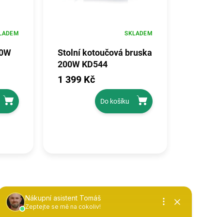
LADEM
SKLADEM
50W
Stolní kotoučová bruska
200W KD544
1 399 Kč
Do košíku