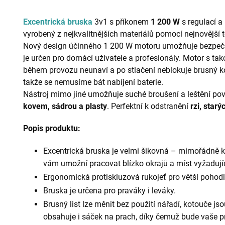
Excentrická bruska
3v1 s příkonem
1 200 W
s regulací a
vyrobený z nejkvalitnějších materiálů pomocí nejnovější 
Nový design účinného 1 200 W motoru umožňuje bezpečný 
je určen pro domácí uživatele a profesionály. Motor s tak
během provozu neunaví a po stlačení neblokuje brusný k
takže se nemusíme bát nabíjení baterie.
Nástroj mimo jiné umožňuje suché broušení a leštění po
kovem, sádrou a plasty
. Perfektní k odstranění
rzi, star
Popis produktu:
Excentrická bruska je velmi šikovná – mimořádně 
vám umožní pracovat blízko okrajů a míst vyžadují
Ergonomická protiskluzová rukojeť pro větší pohodlí 
Bruska je určena pro praváky i leváky.
Brusný list lze měnit bez použití nářadí, kotouče 
obsahuje i sáček na prach, díky čemuž bude vaše pr