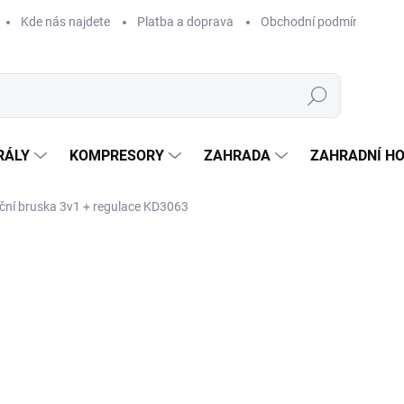
Kde nás najdete
Platba a doprava
Obchodní podmínky
Hledat
RÁLY
KOMPRESORY
ZAHRADA
ZAHRADNÍ H
ační bruska 3v1 + regulace KD3063
Neohodnoceno
Podrobnosti hodnocení
ZNAČKA:
KRAFT&DELE
99
826 
Měrná
SKL