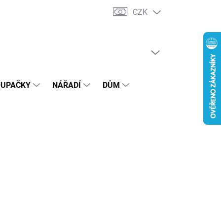
CZK
Podmínky ochrany osobních údajů
PRÁZDNÝ KOŠÍK
NÁKUPNÍ
KOŠÍK
OUPAČKY
NÁŘADÍ
DŮM
792 314 398
Po - Pá / 9 - 15
9 Kč
Kč bez DPH
ADEM