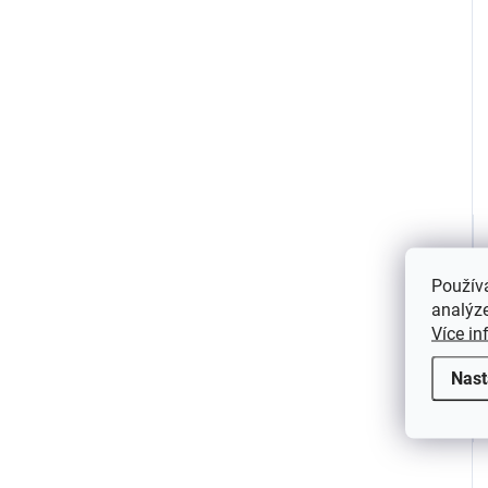
Použív
analýze
Více in
Nast