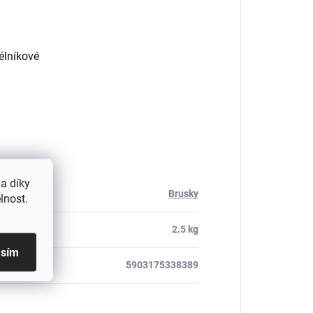
délníkové
a díky
Brusky
lnost.
2.5 kg
asím
5903175338389