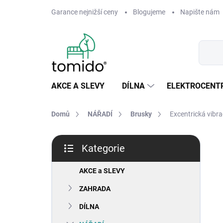
Přejít
Garance nejnižší ceny
Blogujeme
Napište nám
na
obsah
AKCE A SLEVY
DÍLNA
ELEKTROCENT
Domů
NÁŘADÍ
Brusky
Excentrická vibr
P
Kategorie
o
Přeskočit
s
kategorie
t
AKCE a SLEVY
r
ZAHRADA
a
n
DÍLNA
n