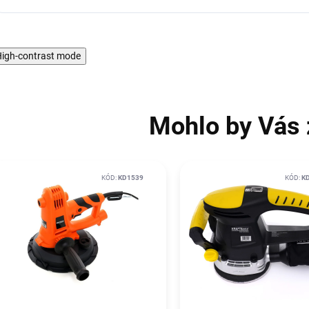
igh-contrast mode
Mohlo by Vás 
KÓD:
KD1539
KÓD:
K