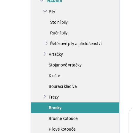
NÁŘADÍ
í
p
Pily
a
n
Stolní pily
e
Ruční pily
l
Řetězové pily a příslušenství
Vrtačky
Stojanové vrtačky
Kleště
Bourací kladiva
Frézy
Brusky
Brusné kotouče
Pilové kotouče