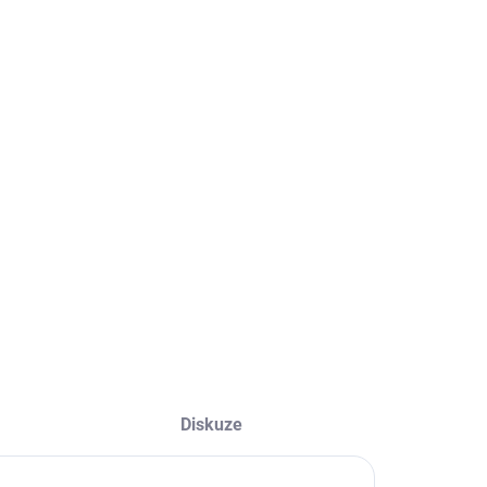
ME DORUČIT
2026
STI DORUČENÍ
+
Přidat do košíku
rická bruska 3v1 s příkonem 1 200 W s regulací a nádobou.
LNÍ INFORMACE
ZEPTAT SE
HLÍDAT
Diskuze