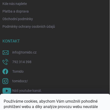
Kde nás najdete
Platba a doprava
Obchodní podmínky
Podmínky ochrany osobních údajů
KONTAKT
info
@
tomido.cz
792 314 398
Tomido
tomidocz/
Náš youtube kanál.
Používáme cookies, abychom Vám umožnili pohodlné
prohlížení webu a díky analýze provozu webu neustále