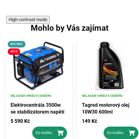
High-contrast mode
Mohlo by Vás zajímat
NOVINKA
AKCE
SKLADEM IHNED K ODBĚRU
SKLADEM IHNED K ODBĚRU
Elektrocentrála 3500w
Tagred motorový olej
se stabilizátorem napětí
10W30 600ml
avr, TAGRED TA3500GHX
5 590 Kč
149 Kč
Do košíku
Do košíku