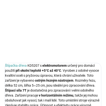
6 611 Kč bez DPH
Měrná
NA DOTAZ
cena:
MOŽNOSTI
DORUČENÍ
Horizontální štípač na dřevo se štípací silou 7T.
DETAILNÍ INFORMACE
ZEPTAT SE
HLÍDAT
Štípačka dřeva
KD5207 s
elektromotorem
určený pro domácí
použití
při okolní teplotě +5°C až 40°C
. Vyroben z odolné vysoce
kvalitní oceli s pryžovou úpravou, která chrání uživatele. Toto
zařízení je vybaveno
ostrým řezným nástrojem
. Rozměry řezu,
délka 52 cm, šířka 5~25 cm, jsou ideální pro zpracování dřeva.
Štípací síla 7T
je dostatečná pro zpracování i velmi odolného
dřeva. Zařízení pracuje
v horizontálním režimu,
takže jej mohou
obsluhovat jak vysocí, tak i malí lidé. Toto umístění stroje výrazně
zlepšuje stabilitu práce. Účinnost a efektivitu práce výrazně