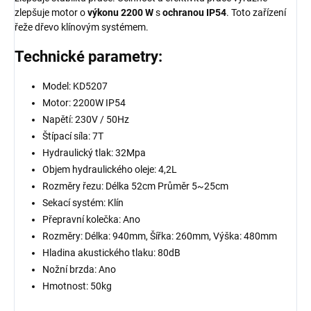
zlepšuje motor o
výkonu 2200 W
s
ochranou IP54
. Toto zařízení
řeže dřevo klínovým systémem.
Technické parametry:
Model: KD5207
Motor: 2200W IP54
Napětí: 230V / 50Hz
Štípací síla: 7T
Hydraulický tlak: 32Mpa
Objem hydraulického oleje: 4,2L
Rozměry řezu: Délka 52cm Průměr 5~25cm
Sekací systém: Klín
Přepravní kolečka: Ano
Rozměry: Délka: 940mm, Šířka: 260mm, Výška: 480mm
Hladina akustického tlaku: 80dB
Nožní brzda: Ano
Hmotnost: 50kg