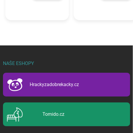
Z
á
p
NAŠE ESHOPY
a
t
í
Hrackyzadobrekacky.cz
Tomido.cz