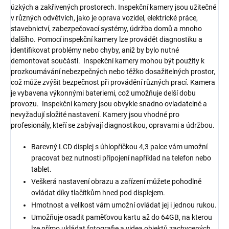
úzkých a zakřivených prostorech. Inspekční kamery jsou užitečné
v různých odvětvích, jako je oprava vozidel, elektrické práce,
stavebnictví, zabezpečovací systémy, údržba domů a mnoho
dalšího. Pomocí inspekční kamery lze provádět diagnostiku a
identifikovat problémy nebo chyby, aniž by bylo nutné
demontovat součásti. Inspekční kamery mohou být použity k
prozkoumávání nebezpečných nebo těžko dosažitelných prostor,
což může zvýšit bezpečnost při provádění různých prací. Kamera
je vybavena výkonnými bateriemi, což umožňuje delší dobu
provozu. Inspekční kamery jsou obvykle snadno ovladatelné a
nevyžadují složité nastavení. Kamery jsou vhodné pro
profesionály, kteří se zabývají diagnostikou, opravami a údržbou.
Barevný LCD displej s úhlopříčkou 4,3 palce vám umožní
pracovat bez nutnosti připojení například na telefon nebo
tablet.
Veškerá nastavení obrazu a zařízení můžete pohodlně
ovládat díky tlačítkům hned pod displejem.
Hmotnost a velikost vám umožní ovládat jej i jednou rukou.
Umožňuje osadit paměťovou kartu až do 64GB, na kterou
lze přímo ukládat fotografie a videa objektů zachycených