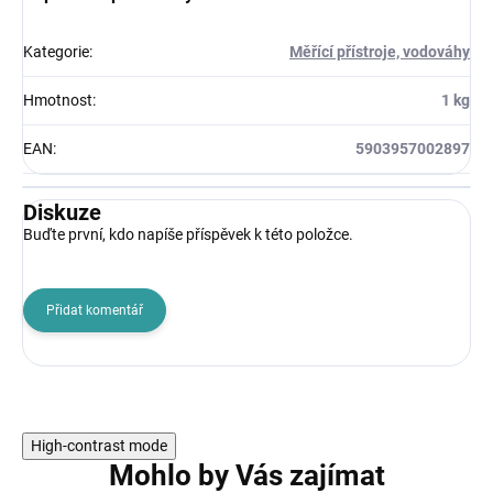
Kategorie
:
Měřící přístroje, vodováhy
Hmotnost
:
1 kg
EAN
:
5903957002897
Diskuze
Buďte první, kdo napíše příspěvek k této položce.
Přidat komentář
High-contrast mode
Mohlo by Vás zajímat