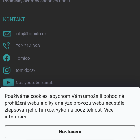
Podmínky ochrany osobních údajů
KONTAKT
info
@
tomido.cz
792 314 398
Tomido
tomidocz/
Náš youtube kanál.
Používáme cookies, abychom Vám umožnili pohodlné
prohlížení webu a díky analýze provozu webu neustále
zlepšovali jeho funkce, výkon a použitelnost.
Více
informací
Nastavení