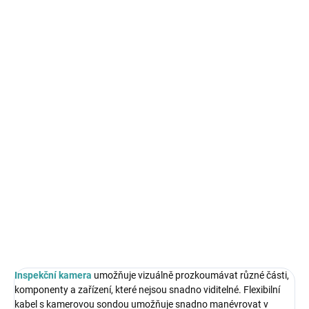
cena:
MŮŽEME
DORUČIT DO:
12.8.2026
MOŽNOSTI
DORUČENÍ
−
+
Přidat do košíku
Inspekční kamery jsou obvykle snadno ovladatelné a nevyžadují
složité nastavení. Kamery jsou vhodné pro profesionály, kteří se
zabývají diagnostikou, opravami a údržbou.
DETAILNÍ INFORMACE
ZEPTAT SE
HLÍDAT
Inspekční kamera
umožňuje vizuálně prozkoumávat různé části,
komponenty a zařízení, které nejsou snadno viditelné. Flexibilní
kabel s kamerovou sondou umožňuje snadno manévrovat v