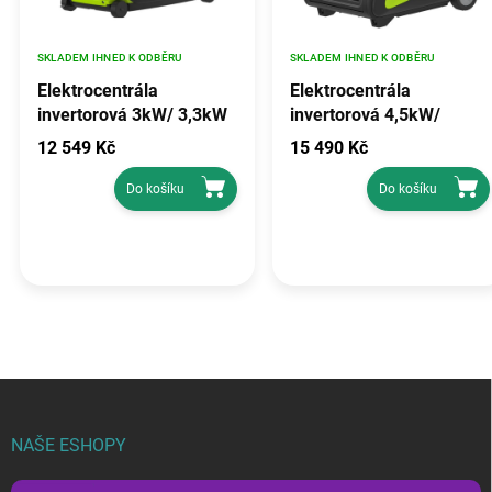
SKLADEM IHNED K ODBĚRU
SKLADEM IHNED K ODBĚRU
Elektrocentrála
Elektrocentrála
invertorová 3kW/ 3,3kW
invertorová 4,5kW/
KD681
4,9kW KD686
12 549 Kč
15 490 Kč
Do košíku
Do košíku
Z
á
p
NAŠE ESHOPY
a
t