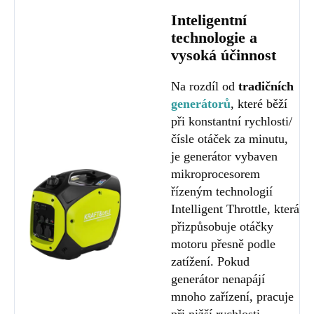
Inteligentní
technologie a
vysoká účinnost
Na rozdíl od
tradičních
generátorů
, které běží
při konstantní rychlosti/
čísle otáček za minutu,
je generátor vybaven
mikroprocesorem
řízeným technologií
Intelligent Throttle, která
přizpůsobuje otáčky
motoru přesně podle
zatížení. Pokud
generátor nenapájí
mnoho zařízení, pracuje
při nižší rychlosti.