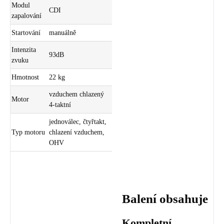
Modul
CDI
zapalování
Startování
manuálně
Intenzita
93dB
zvuku
Hmotnost
22 kg
vzduchem chlazený
Motor
4-taktní
jednoválec, čtyřtakt,
Typ motoru
chlazení vzduchem,
OHV
Balení obsahuje
Kompletní