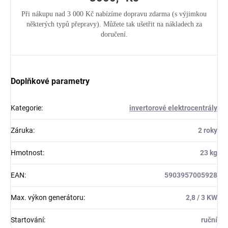
Při nákupu nad 3 000 Kč nabízíme dopravu zdarma (s výjimkou
některých typů přepravy). Můžete tak ušetřit na nákladech za
doručení.
Doplňkové parametry
Kategorie
:
invertorové elektrocentrály
Záruka
:
2 roky
Hmotnost
:
23 kg
EAN
:
5903957005928
Max. výkon generátoru
:
2,8 / 3 KW
Startování
:
ruční