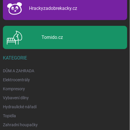
í
Hrackyzadobrekacky.cz
Tomido.cz
KATEGORIE
DŮM A ZAHRADA
Elektrocentrály
Kompresory
Vybavení dílny
Hydraulické nářadí
Topidla
Zahradní houpačky