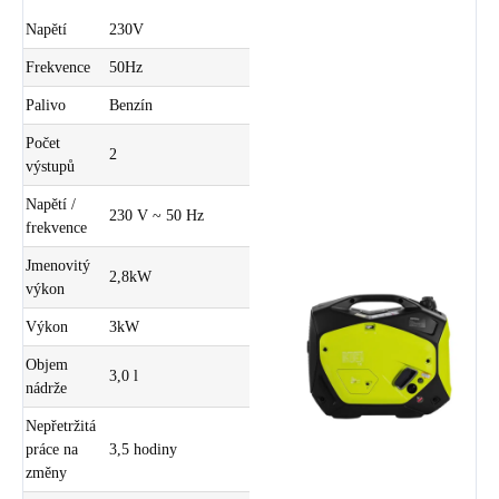
Napětí
230V
Frekvence
50Hz
Palivo
Benzín
Počet
2
výstupů
Napětí /
230 V ~ 50 Hz
frekvence
Jmenovitý
2,8kW
výkon
Výkon
3kW
Objem
3,0 l
nádrže
Nepřetržitá
práce na
3,5 hodiny
změny