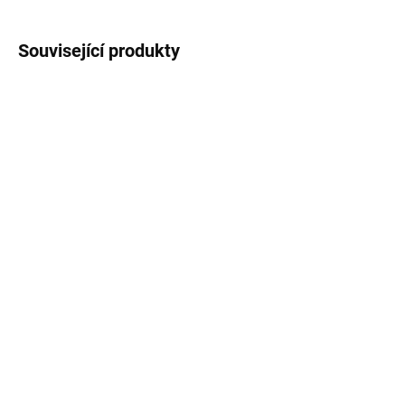
Související produkty
BESTSELLER
SKLADEM IHNED K ODBĚRU
SKLADEM
Elektrocentrála 7500W
Elektrocentrála 3000W
230/400V KD147
12/230/380V KD139
12 490 Kč
5 489 Kč
Do košíku
Do košíku