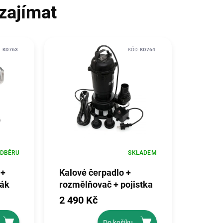
zajímat
:
KD763
KÓD:
KD764
ODBĚRU
SKLADEM
 +
Kalové čerpadlo +
vák
rozmělňovač + pojistka
+ 3 koncovky 3200W
2 490 Kč
KD764
Do košíku