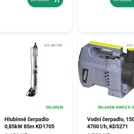
KÓD:
KD1705
KÓD:
SKLADEM
SKLADEM IHNED K 
Hlubinné čerpadlo
Vodní čerpadlo, 15
0,85kW 85m KD1705
4700 l/h, KD5271