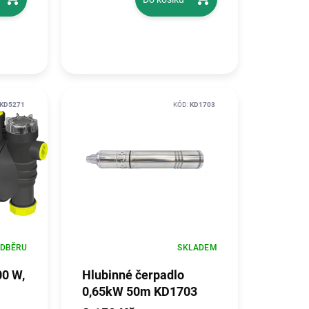
KD5271
KÓD:
KD1703
ODBĚRU
SKLADEM
00 W,
Hlubinné čerpadlo
0,65kW 50m KD1703