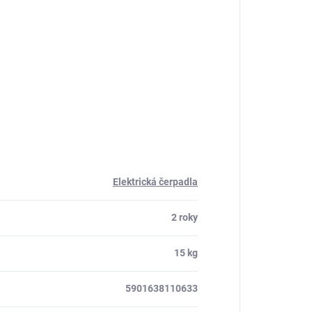
Elektrická čerpadla
2 roky
15 kg
5901638110633