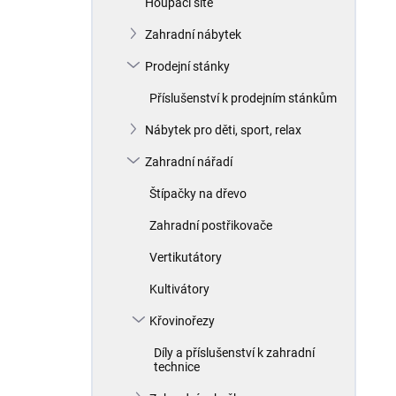
Houpací sítě
í
p
Zahradní nábytek
a
n
Prodejní stánky
e
Příslušenství k prodejním stánkům
l
Nábytek pro děti, sport, relax
Zahradní nářadí
Štípačky na dřevo
Zahradní postřikovače
Vertikutátory
Kultivátory
Křovinořezy
Díly a příslušenství k zahradní
technice