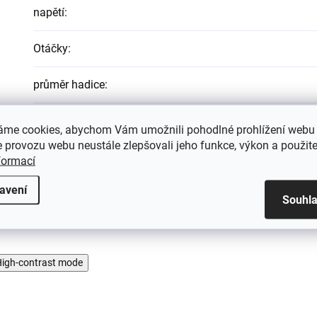
napětí
:
Otáčky
:
průměr hadice
:
Výkon
:
áme cookies, abychom Vám umožnili pohodlné prohlížení webu 
 provozu webu neustále zlepšovali jeho funkce, výkon a použite
Výkon čerpadla
:
formací
avení
Souhl
igh-contrast mode