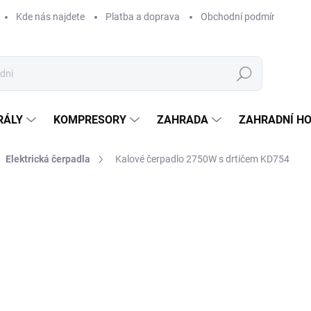
Kde nás najdete
Platba a doprava
Obchodní podmínky
Hledat
RÁLY
KOMPRESORY
ZAHRADA
ZAHRADNÍ H
Elektrická čerpadla
Kalové čerpadlo 2750W s drtičem KD754
Neohodnoceno
Podrobnosti hodnocení
ZNAČKA:
KRAFT&DELE
1 
1 48
Měrná
SKL