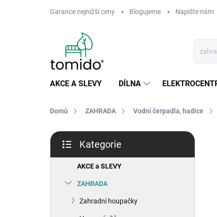
Přejít
Garance nejnižší ceny
Blogujeme
Napište nám
na
obsah
AKCE A SLEVY
DÍLNA
ELEKTROCENT
Domů
ZAHRADA
Vodní čerpadla, hadice
P
Kategorie
o
Přeskočit
s
kategorie
t
AKCE a SLEVY
r
ZAHRADA
a
n
Zahradní houpačky
n