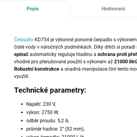
Popis
Hodnocení
Čerpadlo
KD754 je výkonné ponorné čerpadlo s výkone
čisté vody v náročných podmínkách. Díky drtiči si poradí
spínač
automaticky reguluje hladinu a
ochrana proti přeh
vhodné pro přerušované použití s výkonem až
21000 litr
Robustní konstrukce
a snadná manipulace činí tento mo
využití.
Technické parametry:
Napětí: 230 V,
výkon: 2750 W,
odběr proudu: 5,2 A,
průměr hadice: 2" (52 mm),