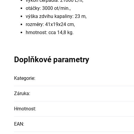
výkon čerpadla: 21000 L/h,
otáčky: 3000 ot/min.,
výška zdvihu kapaliny: 23 m,
rozměry: 41x19x24 cm,
hmotnost: cca 14,8 kg.
Doplňkové parametry
Kategorie
:
Záruka
:
Hmotnost
:
EAN
: