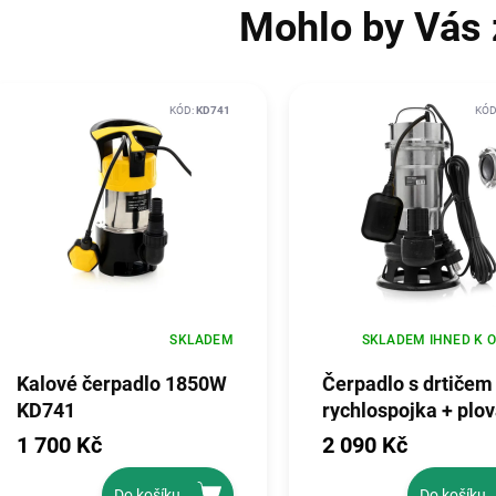
Mohlo by Vás 
KÓD:
KD741
KÓD
SKLADEM
SKLADEM IHNED K 
Kalové čerpadlo 1850W
Čerpadlo s drtičem
KD741
rychlospojka + plo
3100W KD763
1 700 Kč
2 090 Kč
Do košíku
Do košíku