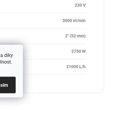
230 V
3000 ot/min
2" (52 mm)
2750 W
a díky
lnost.
21000 L/h
asím