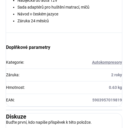
Nabíječka do auta 12V
Sada adaptérů pro huštění matrací, míčů
Návod v českém jazyce
Záruka 24 měsíců
Doplňkové parametry
Kategorie
:
Autokompresory
Záruka
:
2 roky
Hmotnost
:
0.63 kg
EAN
:
5903957019819
Diskuze
Buďte první, kdo napíše příspěvek k této položce.