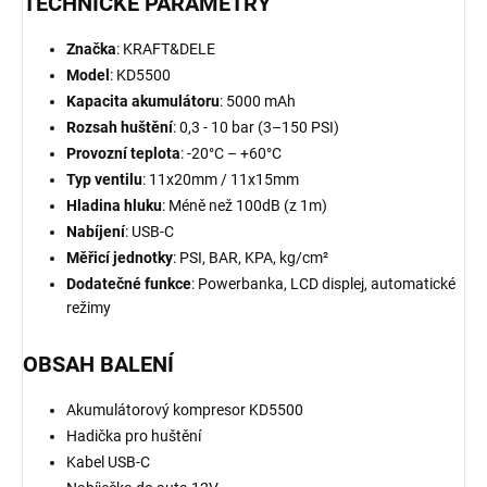
TECHNICKÉ PARAMETRY
Značka
: KRAFT&DELE
Model
: KD5500
Kapacita akumulátoru
: 5000 mAh
Rozsah huštění
: 0,3 - 10 bar (3–150 PSI)
Provozní teplota
: -20°C – +60°C
Typ ventilu
: 11x20mm / 11x15mm
Hladina hluku
: Méně než 100dB (z 1m)
Nabíjení
: USB-C
Měřicí jednotky
: PSI, BAR, KPA, kg/cm²
Dodatečné funkce
: Powerbanka, LCD displej, automatické
režimy
OBSAH BALENÍ
Akumulátorový kompresor KD5500
Hadička pro huštění
Kabel USB-C