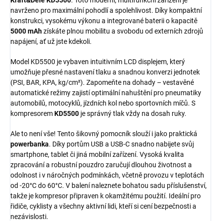
Kraft&Dele KD5500
. Toto moderní, multifunkční zařízení je
navrženo pro maximální pohodlí a spolehlivost. Díky kompaktní
konstrukci, vysokému výkonu a integrované baterii o kapacitě
5000 mAh
získáte plnou mobilitu a svobodu od externích zdrojů
napájení, ať už jste kdekoli.
Model KD5500 je vybaven intuitivním LCD displejem, který
umožňuje přesné nastavení tlaku a snadnou konverzi jednotek
(PSI, BAR, KPA, kg/cm²). Zapomeňte na dohady – vestavěné
automatické režimy zajistí optimální nahuštění pro pneumatiky
automobilů, motocyklů, jízdních kol nebo sportovních míčů. S
kompresorem
KD5500
je správný tlak vždy na dosah ruky.
Ale to není vše! Tento šikovný pomocník slouží i jako praktická
powerbanka
. Díky portům USB a USB-C snadno nabijete svůj
smartphone, tablet či jiná mobilní zařízení. Vysoká kvalita
zpracování a robustní pouzdro zaručují dlouhou životnost a
odolnost i v náročných podmínkách, včetně provozu v teplotách
od -20°C do 60°C. V balení naleznete bohatou sadu příslušenství,
takže je kompresor připraven k okamžitému použití. Ideální pro
řidiče, cyklisty a všechny aktivní lidi, kteří si cení bezpečnosti a
nezávislosti.