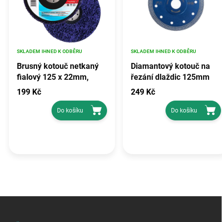
SKLADEM IHNED K ODBĚRU
SKLADEM IHNED K ODBĚRU
Brusný kotouč netkaný
Diamantový kotouč na
fialový 125 x 22mm,
řezání dlaždic 125mm
TA1051
KD1959
199 Kč
249 Kč
Do košíku
Do košíku
Z
á