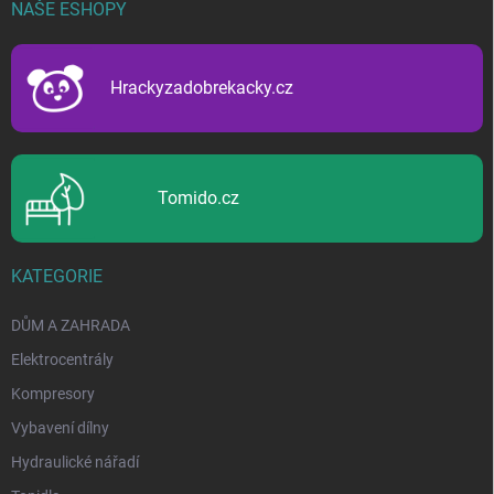
p
NAŠE ESHOPY
a
t
í
Hrackyzadobrekacky.cz
Tomido.cz
KATEGORIE
DŮM A ZAHRADA
Elektrocentrály
Kompresory
Vybavení dílny
Hydraulické nářadí