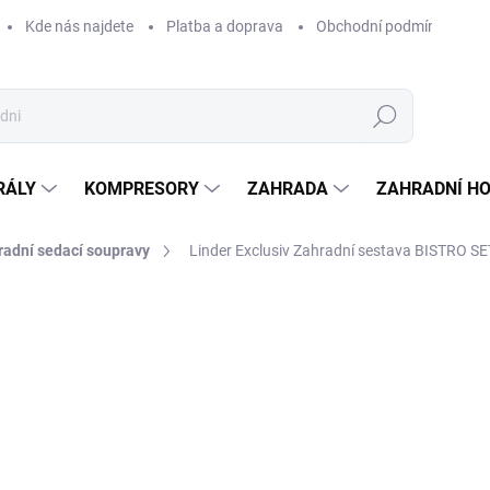
Kde nás najdete
Platba a doprava
Obchodní podmínky
Hledat
RÁLY
KOMPRESORY
ZAHRADA
ZAHRADNÍ H
radní sedací soupravy
Linder Exclusiv Zahradní sestava BISTRO S
Neohodnoceno
Podrobnosti hodnocení
ZNAČKA:
LINDER EXCL
1 
1 41
Měrná
SKLA