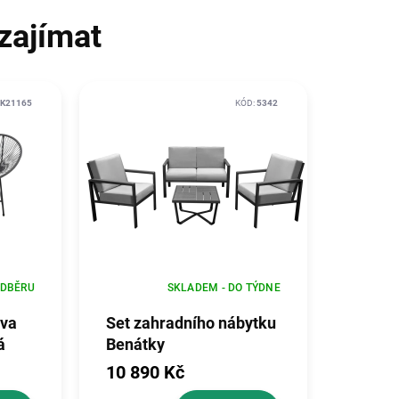
zajímat
K21165
KÓD:
5342
ODBĚRU
SKLADEM - DO TÝDNE
ava
Set zahradního nábytku
á
Benátky
 72
10 890 Kč