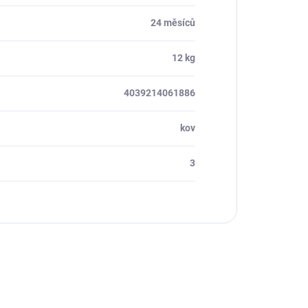
24 měsíců
12 kg
4039214061886
kov
3