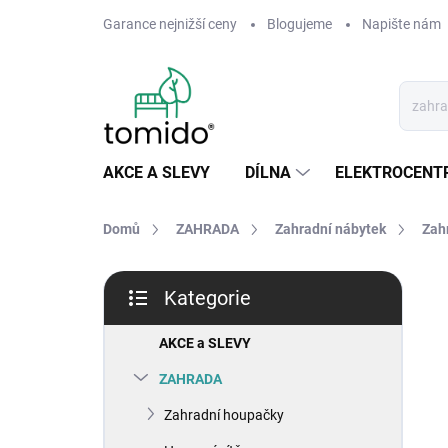
Přejít
Garance nejnižší ceny
Blogujeme
Napište nám
na
obsah
AKCE A SLEVY
DÍLNA
ELEKTROCENT
Domů
ZAHRADA
Zahradní nábytek
Zah
P
Kategorie
o
Přeskočit
s
kategorie
t
AKCE a SLEVY
r
ZAHRADA
a
n
Zahradní houpačky
n