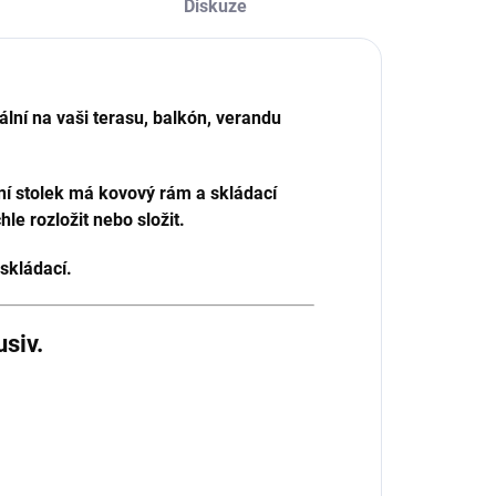
Diskuze
lní na vaši terasu, balkón, verandu
í stolek má kovový rám a skládací
le rozložit nebo složit.
skládací.
siv.