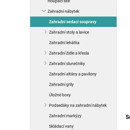
Houpací sítě
í
p
Zahradní nábytek
a
n
Zahradní sedací soupravy
e
Zahradní stoly a lavice
l
Zahradní lehátka
Zahradní židle a křesla
Zahradní slunečníky
Zahradní altány a pavilony
Zahradní grily
Úložné boxy
Podsedáky na zahradní nábytek
Zahradní markýzy
S
Skládací vany