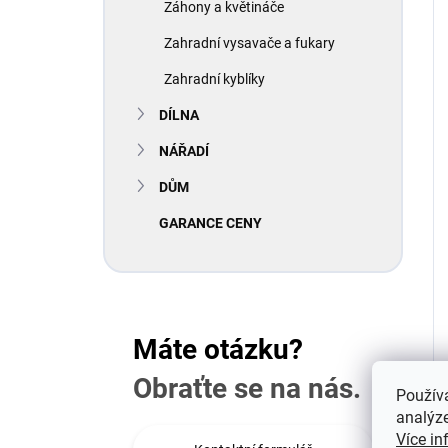
Záhony a květináče
Zahradní vysavače a fukary
Zahradní kyblíky
DÍLNA
NÁŘADÍ
DŮM
GARANCE CENY
Máte otázku?
Obraťte se na nás.
Použív
analýze
Více in