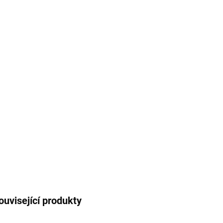
cena:
MŮŽE
DO:
10.8.
MOŽNO
−
Prakti
vaši t
DETAI
ouvisející produkty