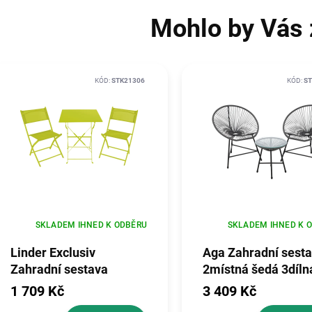
Mohlo by Vás 
KÓD:
STK21306
KÓD:
ST
SKLADEM IHNED K ODBĚRU
SKLADEM IHNED K 
Linder Exclusiv
Aga Zahradní sest
Zahradní sestava
2místná šedá 3díln
BISTRO SET Zelená
Kovová, D 68 cm, Š
1 709 Kč
3 409 Kč
cm, V 83 cm