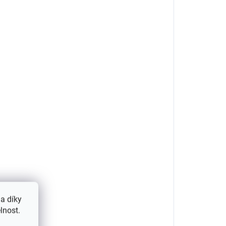
a díky
lnost.