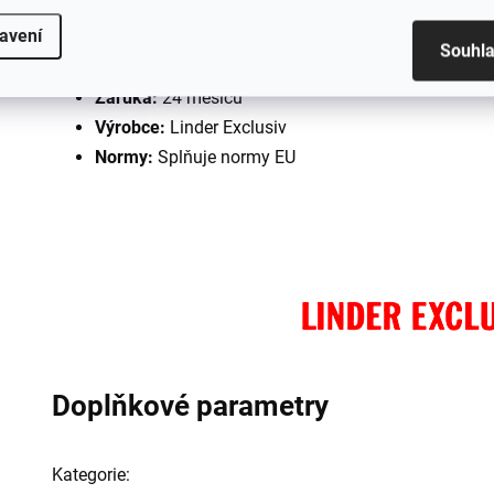
Nosnost křesla:
120 kg
avení
Nosnost stolu:
50 kg
Souhl
Obsah balení:
Stůl + 2 židle
Záruka:
24 měsíců
Výrobce:
Linder Exclusiv
Normy:
Splňuje normy EU
Doplňkové parametry
Kategorie
: