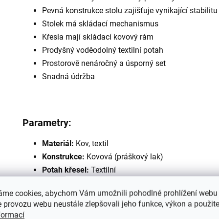
Pevná konstrukce stolu zajišťuje vynikající stabilitu
Stolek má skládací mechanismus
Křesla mají skládací kovový rám
Prodyšný voděodolný textilní potah
Prostorově nenáročný a úsporný set
Snadná údržba
Parametry:
Materiál:
Kov, textil
Konstrukce:
Kovová (práškový lak)
Potah křesel:
Textilní
Barva:
Modrá
áme cookies, abychom Vám umožnili pohodlné prohlížení webu 
Rozměry stolu:
60 x 60 x 71 cm
 provozu webu neustále zlepšovali jeho funkce, výkon a použite
Rozměry křesel:
44 x 56 x 79 cm
formací