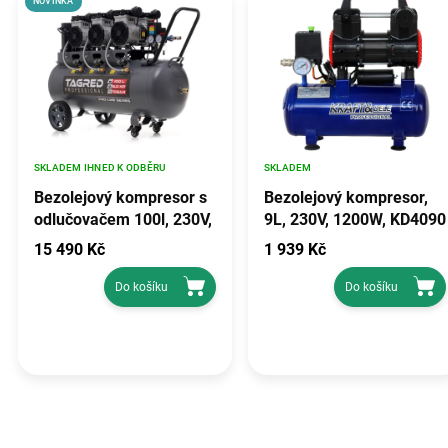
NOVINKA
SKLADEM IHNED K ODBĚRU
SKLADEM
Bezolejový kompresor s
Bezolejový kompresor,
odlučovačem 100l, 230V,
9L, 230V, 1200W, KD4090
6 pístů, 6000W 10 BAR
15 490 Kč
1 939 Kč
TA3389
Do košíku
Do košíku