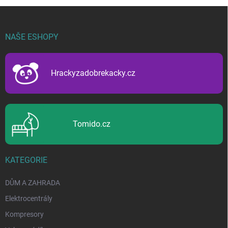
Z
á
p
NAŠE ESHOPY
a
t
í
Hrackyzadobrekacky.cz
Tomido.cz
KATEGORIE
DŮM A ZAHRADA
Elektrocentrály
Kompresory