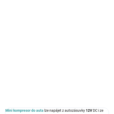
SKLADEM - DO TÝDNE
SKLADEM
Pneumatická omítací
Elektrický rázový
pistole PM-TP-3T
utahovák 2000W 800Nm
LCD KD1535
889 Kč
1 999 Kč
Do košíku
Do košíku
Mini kompresor do auta
lze napájet z autozásuvky
12V
DC i ze