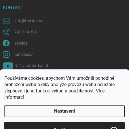
KONTAKT
info
@
tomido.cz
792 314 398
Tomido
tomidocz/
Náš youtube kanál.
Používáme cookies, abychom Vám umožnili pohodlné
prohlížení webu a díky analýze provozu webu neustále
zlepšovali jeho funkce, výkon a použitelnost.
Více
informací
Nastavení
Copyright 2026
Tomido
. Všechna práva vyhrazena.