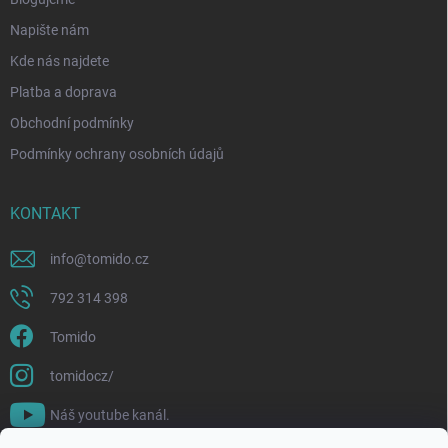
Napište nám
Kde nás najdete
Platba a doprava
Obchodní podmínky
Podmínky ochrany osobních údajů
KONTAKT
info
@
tomido.cz
792 314 398
Tomido
tomidocz/
Náš youtube kanál.