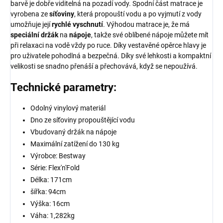
barvě je dobře viditelná na pozadí vody. Spodní část matrace je
vyrobena ze
síťoviny
, která propouští vodu a po vyjmutí z vody
umožňuje její
rychlé
vyschnutí
. Výhodou matrace je, že má
speciální
držák
na
nápoje
, takže své oblíbené nápoje můžete mít
při relaxaci na vodě vždy po ruce. Díky vestavěné opěrce hlavy je
pro uživatele pohodlná a bezpečná. Díky své lehkosti a kompaktní
velikosti se snadno přenáší a přechovává, když se nepoužívá.
Technické parametry:
Odolný vinylový materiál
Dno ze síťoviny propouštějící vodu
Vbudovaný držák na nápoje
Maximální zatížení do 130 kg
Výrobce: Bestway
Série: Flex'n'Fold
Délka: 171cm
šířka: 94cm
Výška: 16cm
Váha: 1,282kg