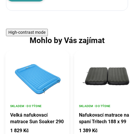
High-contrast mode
Mohlo by Vás zajímat
SKLADEM - DO TÝDNE
SKLADEM - DO TÝDNE
Velká nafukovací
Nafukovací matrace na
matrace Sun Soaker 290
spaní Tritech 188 x 99
x 191 cm BESTWAY
cm
1 829 Kč
1 389 Kč