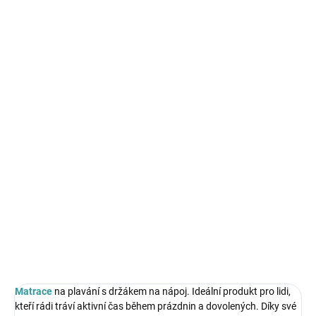
SKLADEM
SKLADEM
Potápěčský set maska
Přípravek do bazénů
šnorchl Modrý
baktericidní algicidní 1 l
239 Kč
239 Kč
Do košíku
Do košíku
Matrace
na plavání s držákem na nápoj. Ideální produkt pro lidi,
kteří rádi tráví aktivní čas během prázdnin a dovolených. Díky své