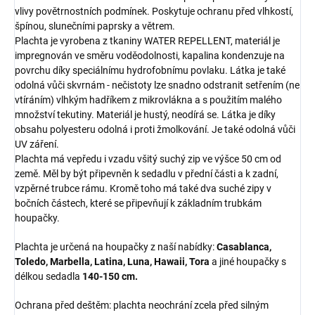
vlivy povětrnostních podmínek. Poskytuje ochranu před vlhkostí,
špínou, slunečními paprsky a větrem.
Plachta je vyrobena z tkaniny WATER REPELLENT, materiál je
impregnován ve směru voděodolnosti, kapalina kondenzuje na
povrchu díky speciálnímu hydrofobnímu povlaku. Látka je také
odolná vůči skvrnám - nečistoty lze snadno odstranit setřením (ne
vtíráním) vlhkým hadříkem z mikrovlákna a s použitím malého
množství tekutiny. Materiál je hustý, neodírá se. Látka je díky
obsahu polyesteru odolná i proti žmolkování. Je také odolná vůči
UV záření.
Plachta má vepředu i vzadu všitý suchý zip ve výšce 50 cm od
země. Měl by být připevněn k sedadlu v přední části a k ​​zadní,
vzpěrné trubce rámu. Kromě toho má také dva suché zipy v
bočních částech, které se připevňují k základním trubkám
houpačky.
Plachta je určená na houpačky z naší nabídky:
Casablanca,
Toledo, Marbella, Latina, Luna, Hawaii, Tora
a jiné houpačky s
délkou sedadla
140-150 cm.
Ochrana před deštěm: plachta neochrání zcela před silným