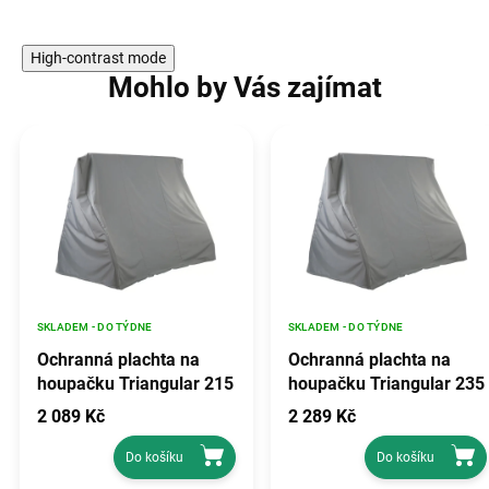
High-contrast mode
Mohlo by Vás zajímat
SKLADEM - DO TÝDNE
SKLADEM - DO TÝDNE
Ochranná plachta na
Ochranná plachta na
houpačku Triangular 215
houpačku Triangular 235
x 143 x 174 cm D031-
x 154 x 193 cm D031-
2 089 Kč
2 289 Kč
06CW PATIO (Milano,
06CW PATIO (Rimini,
Parma, Vita, Umbria,
Venezia, Ravenna,
Do košíku
Do košíku
Sevilla)
Verona)