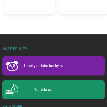
Z
á
p
NAŠE ESHOPY
a
t
í
Hrackyzadobrekacky.cz
Tomido.cz
KATEGORIE