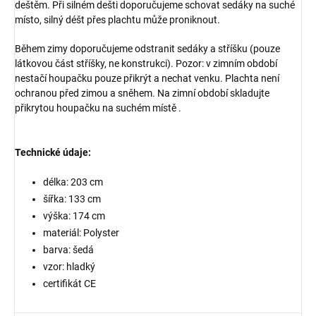
deštěm. Při silném dešti doporučujeme schovat sedáky na suché
místo, silný déšt přes plachtu může proniknout.
Během zimy doporučujeme odstranit sedáky a stříšku (pouze
látkovou část stříšky, ne konstrukci). Pozor: v zimním období
nestačí houpačku pouze přikrýt a nechat venku. Plachta není
ochranou před zimou a sněhem. Na zimní období skladujte
přikrytou houpačku na suchém místě .
Technické údaje:
délka:
203
cm
šířka:
133
cm
výška:
174
cm
materiál: Polyster
barva:
šedá
vzor:
hladký
certifikát CE