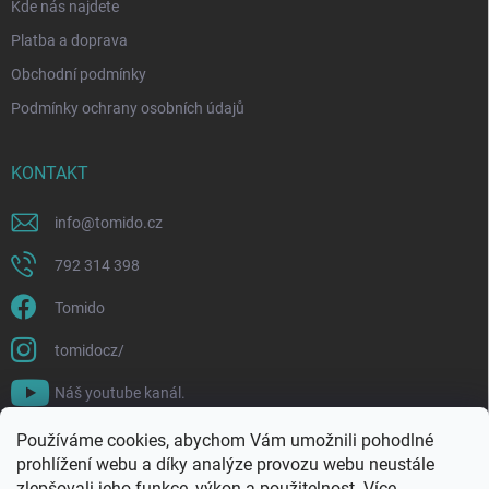
Kde nás najdete
Platba a doprava
Obchodní podmínky
Podmínky ochrany osobních údajů
KONTAKT
info
@
tomido.cz
792 314 398
Tomido
tomidocz/
Náš youtube kanál.
Používáme cookies, abychom Vám umožnili pohodlné
prohlížení webu a díky analýze provozu webu neustále
zlepšovali jeho funkce, výkon a použitelnost.
Více