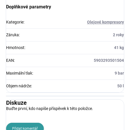
Doplňkové parametry
Kategorie
:
Olejové kompresory
Záruka
:
2 roky
Hmotnost
:
41 kg
EAN
:
5903293501504
Maximální tlak
:
9 bar
Objem nádrže
:
50 l
Diskuze
Buďte první, kdo napíše příspěvek k této položce.
Přidat komentář