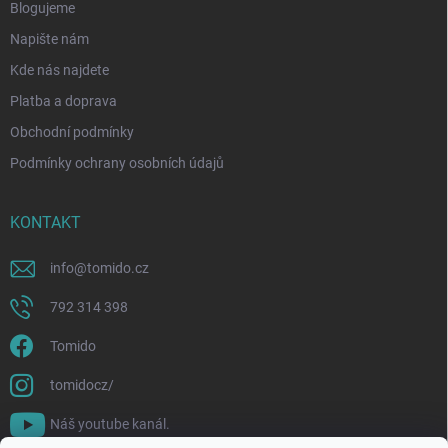
Blogujeme
Napište nám
Kde nás najdete
Platba a doprava
Obchodní podmínky
Podmínky ochrany osobních údajů
KONTAKT
info
@
tomido.cz
792 314 398
Tomido
tomidocz/
Náš youtube kanál.