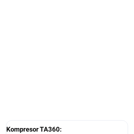
SKLADEM IHNED K ODBĚRU
SKLADEM IHNED K ODBĚRU
Olejový kompresor 100l,
Tagred kompresorový
230V, TAGRED TA361 +
olej LDAA-100 600ML
separátor
179 Kč
5 990 Kč
Do košíku
Do košíku
Kompresor TA360: