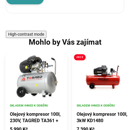
High-contrast mode
Mohlo by Vás zajímat
AKCE
SKLADEM IHNED K ODBĚRU
SKLADEM IHNED K ODBĚRU
Olejový kompresor 100l,
Olejový kompresor 100l,
230V, TAGRED TA361 +
3kW KD1480
separátor
5 990 Kč
7 390 Kč