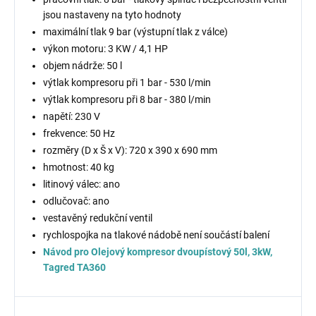
jsou nastaveny na tyto hodnoty
maximální tlak 9 bar (výstupní tlak z válce)
výkon motoru: 3 KW / 4,1 HP
objem nádrže: 50 l
výtlak kompresoru při 1 bar - 530 l/min
výtlak kompresoru při 8 bar - 380 l/min
napětí: 230 V
frekvence: 50 Hz
rozměry (D x Š x V): 720 x 390 x 690 mm
hmotnost: 40 kg
litinový válec: ano
odlučovač: ano
vestavěný redukční ventil
rychlospojka na tlakové nádobě není součástí balení
Návod pro Olejový kompresor dvoupístový 50l, 3kW,
Tagred TA360