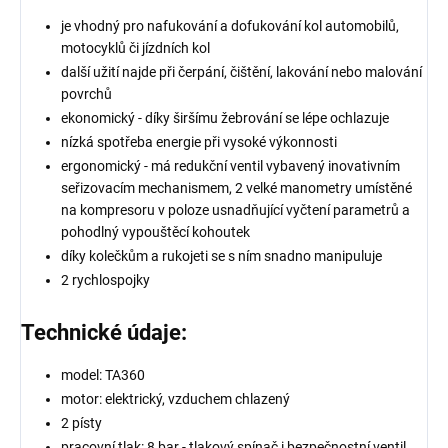
je vhodný pro nafukování a dofukování kol automobilů,
motocyklů či jízdních kol
další užití najde při čerpání, čištění, lakování nebo malování
povrchů
ekonomický - díky širšímu žebrování se lépe ochlazuje
nízká spotřeba energie při vysoké výkonnosti
ergonomický - má redukční ventil vybavený inovativním
seřizovacím mechanismem, 2 velké manometry umístěné
na kompresoru v poloze usnadňující vyčtení parametrů a
pohodlný vypouštěcí kohoutek
díky kolečkům a rukojeti se s ním snadno manipuluje
2 rychlospojky
Technické údaje:
model: TA360
motor: elektrický, vzduchem chlazený
2 písty
pracovní tlak: 8 bar - tlakový spínač i bezpečnostní ventil