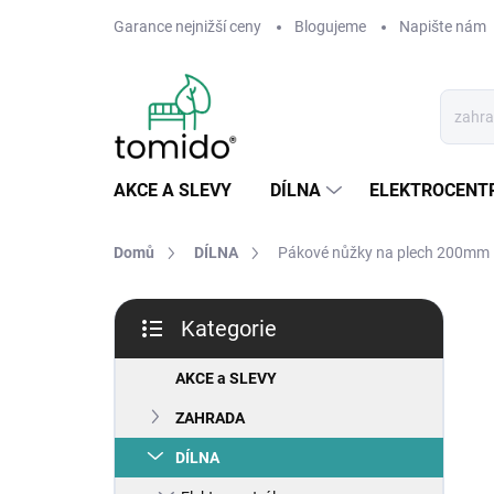
Přejít
Garance nejnižší ceny
Blogujeme
Napište nám
na
obsah
AKCE A SLEVY
DÍLNA
ELEKTROCENT
Domů
DÍLNA
Pákové nůžky na plech 200mm
P
Kategorie
o
Přeskočit
s
kategorie
t
AKCE a SLEVY
r
ZAHRADA
a
n
DÍLNA
n