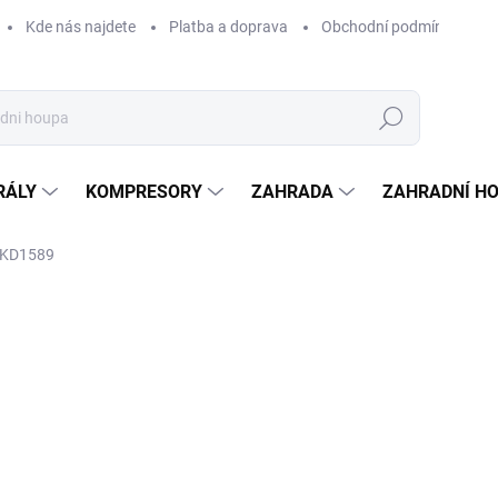
Kde nás najdete
Platba a doprava
Obchodní podmínky
Hledat
RÁLY
KOMPRESORY
ZAHRADA
ZAHRADNÍ H
 KD1589
Neohodnoceno
Podrobnosti hodnocení
ZNAČKA:
KRAFT&DELE
2 
1 98