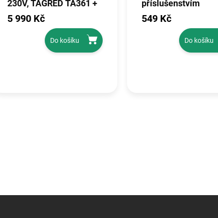
230V, TAGRED TA361 +
příslušenstvím
separátor
RTZDP0034
5 990 Kč
549 Kč
Do košíku
Do košíku