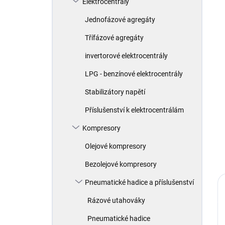
Elektrocentrály
í
p
Jednofázové agregáty
a
n
Třífázové agregáty
e
invertorové elektrocentrály
l
LPG - benzínové elektrocentrály
Stabilizátory napětí
Příslušenství k elektrocentrálám
Kompresory
Olejové kompresory
Bezolejové kompresory
Pneumatické hadice a příslušenství
Rázové utahováky
Pneumatické hadice