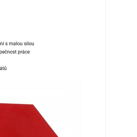
ní s malou silou
zpečnost práce
látů