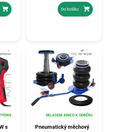
Do košíku
DP0034
KÓD:
TG-TA256
 TÝDNE
SKLADEM IHNED K ODBĚRU
W s
Pneumatický měchový