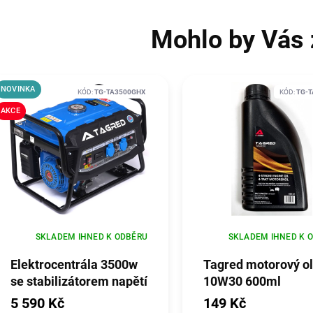
Mohlo by Vás 
NOVINKA
KÓD:
TG-TA3500GHX
KÓD:
TG-T
AKCE
SKLADEM IHNED K ODBĚRU
SKLADEM IHNED K 
Elektrocentrála 3500w
Tagred motorový ol
se stabilizátorem napětí
10W30 600ml
avr, TAGRED
5 590 Kč
149 Kč