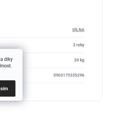
DÍLNA
2 roky
a díky
20 kg
lnost.
5903175335296
asím