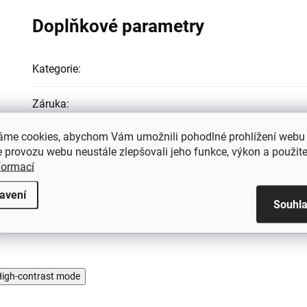
Doplňkové parametry
Kategorie
:
Záruka
:
áme cookies, abychom Vám umožnili pohodlné prohlížení webu 
Hmotnost
:
 provozu webu neustále zlepšovali jeho funkce, výkon a použite
formací
EAN
:
avení
Souhl
igh-contrast mode