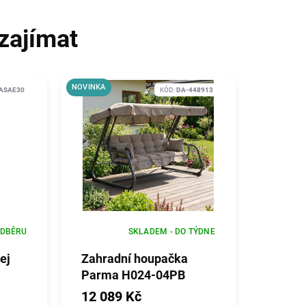
zajímat
NOVINKA
ASAE30
KÓD:
DA-448913
ODBĚRU
SKLADEM - DO TÝDNE
ej
Zahradní houpačka
Parma H024-04PB
12 089 Kč