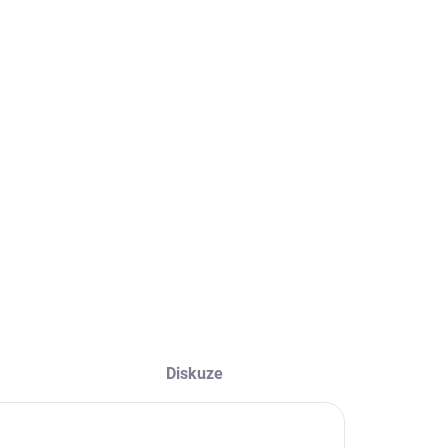
DOTAZ
STI DORUČENÍ
ionální pákové nůžky na plech, tyče a ploché tyče.
LNÍ INFORMACE
ZEPTAT SE
HLÍDAT
Diskuze