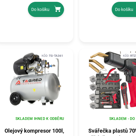
TA3500GHX
Do košíku
Do košíku
KÓD:
TG-TA361
KÓD:
RTZ
SKLADEM IHNED K ODBĚRU
SKLADEM - DO
Olejový kompresor 100l,
Svářečka plastů 70