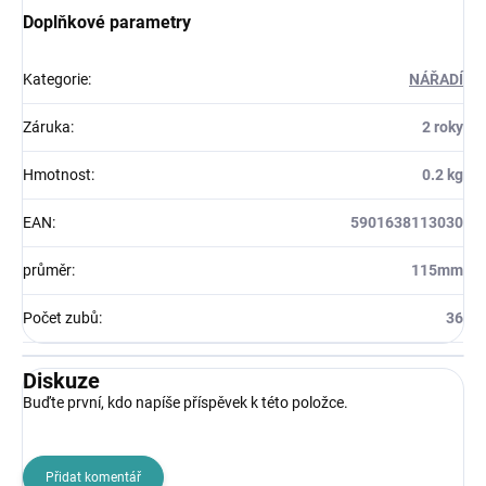
Doplňkové parametry
Kategorie
:
NÁŘADÍ
Záruka
:
2 roky
Hmotnost
:
0.2 kg
EAN
:
5901638113030
průměr
:
115mm
Počet zubů
:
36
Diskuze
Buďte první, kdo napíše příspěvek k této položce.
Přidat komentář