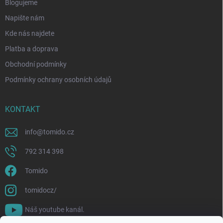
Blogujeme
Napište nám
Kde nás najdete
Platba a doprava
Obchodní podmínky
Podmínky ochrany osobních údajů
KONTAKT
info
@
tomido.cz
792 314 398
Tomido
tomidocz/
Náš youtube kanál.