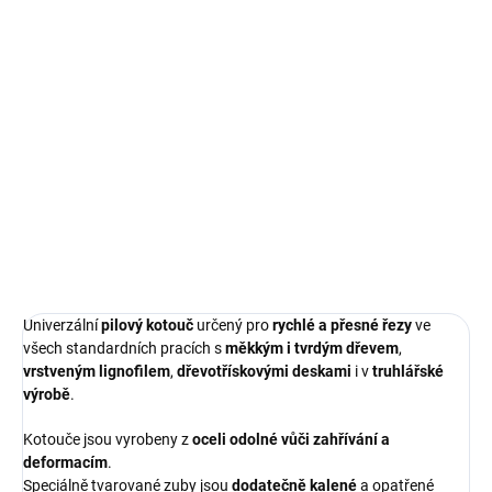
DORUČENÍ
−
+
Přidat do košíku
Univerzální
widiový pilový kotouč 115 mm
pro
rychlé, čisté a
přesné řezy
v měkkém i tvrdém dřevě a deskových materiálech.
DETAILNÍ INFORMACE
ZEPTAT SE
HLÍDAT
Univerzální
pilový kotouč
určený pro
rychlé a přesné řezy
ve
všech standardních pracích s
měkkým i tvrdým dřevem
,
vrstveným lignofilem
,
dřevotřískovými deskami
i v
truhlářské
výrobě
.
Kotouče jsou vyrobeny z
oceli odolné vůči zahřívání a
deformacím
.
Speciálně tvarované zuby jsou
dodatečně kalené
a opatřené