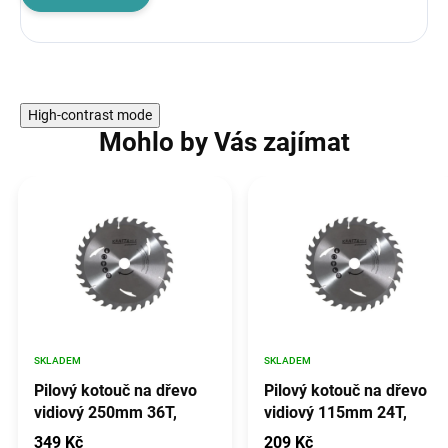
High-contrast mode
Mohlo by Vás zajímat
SKLADEM
SKLADEM
Pilový kotouč na dřevo
Pilový kotouč na dřevo
vidiový 250mm 36T,
vidiový 115mm 24T,
Kraft&Dele KD1035
Kraft&Dele KD1001
349 Kč
209 Kč