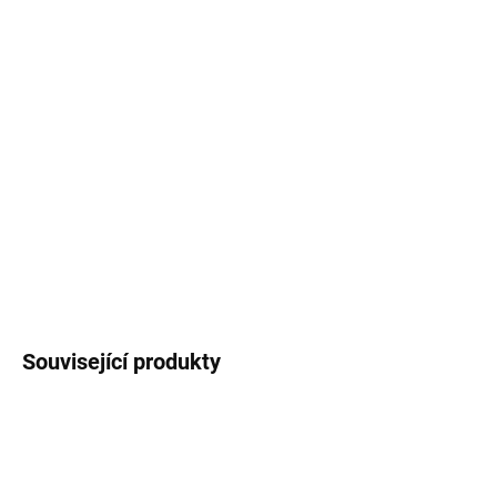
MOŽNOSTI
DORUČENÍ
−
+
Přidat do košíku
Zahradní lehátko Black Edition se zelenou poduškou nabízí 28
poloh, stabilní konstrukci a maximální pohodlí na zahradě, terase i
balkonu.
DETAILNÍ INFORMACE
ZEPTAT SE
HLÍDAT
Související produkty