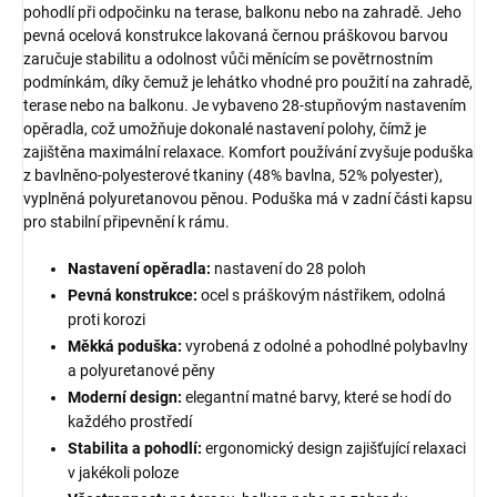
pohodlí při odpočinku na terase, balkonu nebo na zahradě. Jeho
pevná ocelová konstrukce lakovaná černou práškovou barvou
zaručuje stabilitu a odolnost vůči měnícím se povětrnostním
podmínkám, díky čemuž je lehátko vhodné pro použití na zahradě,
terase nebo na balkonu. Je vybaveno 28-stupňovým nastavením
opěradla, což umožňuje dokonalé nastavení polohy, čímž je
zajištěna maximální relaxace. Komfort používání zvyšuje poduška
z bavlněno-polyesterové tkaniny (48% bavlna, 52% polyester),
vyplněná polyuretanovou pěnou. Poduška má v zadní části kapsu
pro stabilní připevnění k rámu.
Nastavení opěradla:
nastavení do 28 poloh
Pevná konstrukce:
ocel s práškovým nástřikem, odolná
proti korozi
Měkká poduška:
vyrobená z odolné a pohodlné polybavlny
a polyuretanové pěny
Moderní design:
elegantní matné barvy, které se hodí do
každého prostředí
Stabilita a pohodlí:
ergonomický design zajišťující relaxaci
v jakékoli poloze