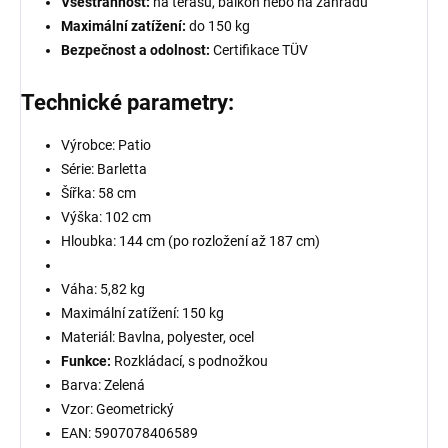
Všestrannost:
na terasu, balkon nebo na zahradu
Maximální zatížení:
do 150 kg
Bezpečnost a odolnost:
Certifikace TÜV
Technické parametry:
Výrobce: Patio
Série: Barletta
Šířka: 58 cm
Výška: 102 cm
Hloubka: 144 cm (po rozložení až 187 cm)
Váha: 5,82 kg
Maximální zatížení: 150 kg
Materiál: Bavlna, polyester, ocel
Funkce:
Rozkládací, s podnožkou
Barva: Zelená
Vzor: Geometrický
EAN: 5907078406589