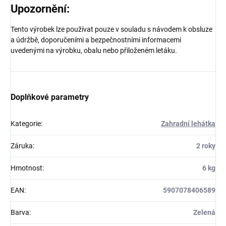
Upozornění:
Tento výrobek lze používat pouze v souladu s návodem k obsluze
a údržbě, doporučeními a bezpečnostními informacemi
uvedenými na výrobku, obalu nebo přiloženém letáku.
Doplňkové parametry
Kategorie
:
Zahradní lehátka
Záruka
:
2 roky
Hmotnost
:
6 kg
EAN
:
5907078406589
Barva
:
Zelená