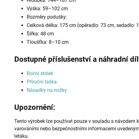
Hloubka: 144–187 cm
Výška: 59–102 cm
Rozměry podušky:
Celková délka: 175 cm (opěradlo: 73 cm, sedadlo: 
Šířka: 48 cm
Tloušťka: 8–10 cm
Dostupné příslušenství a náhradní díly
Boční stolek
Příruční taška
Násadky na nožky
Upozornění:
Tento výrobek lze používat pouze v souladu s návodem k
varováními nebo bezpečnostními informacemi uvedenými
letáku.