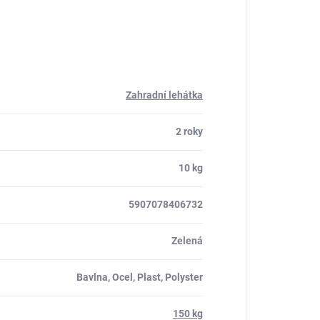
Zahradní lehátka
2 roky
10 kg
5907078406732
Zelená
Bavlna, Ocel, Plast, Polyster
150 kg