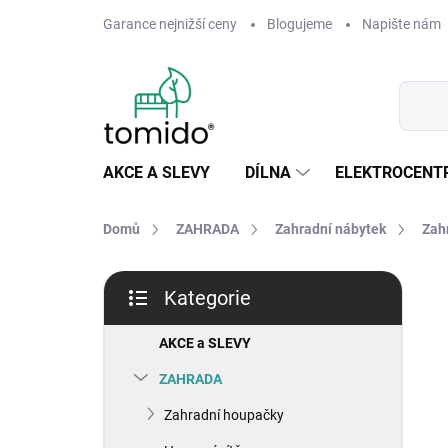
Přejít
Garance nejnižší ceny
Blogujeme
Napište nám
na
obsah
AKCE A SLEVY
DÍLNA
ELEKTROCENT
Domů
ZAHRADA
Zahradní nábytek
Zah
P
Kategorie
o
Přeskočit
s
kategorie
t
AKCE a SLEVY
r
ZAHRADA
a
n
Zahradní houpačky
n