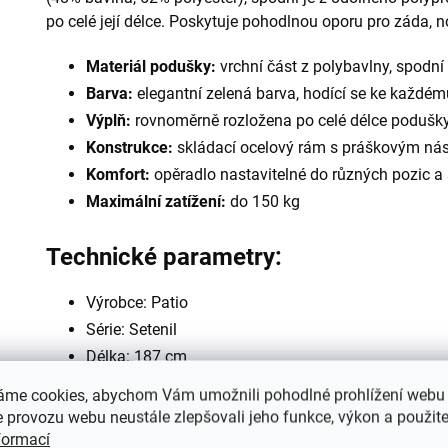
po celé její délce. Poskytuje pohodlnou oporu pro záda, n
Materiál podušky:
vrchní část z polybavlny, spodní
Barva:
elegantní zelená barva, hodící se ke každé
Výplň:
rovnoměrně rozložena po celé délce podušk
Konstrukce:
skládací ocelový rám s práškovým ná
Komfort:
opěradlo nastavitelné do různých pozic a
Maximální zatížení:
do 150 kg
Technické parametry:
Výrobce: Patio
Série: Setenil
Délka: 187 cm
Šířka: 58 cm
áme cookies, abychom Vám umožnili pohodlné prohlížení webu 
Výška: 102 cm
 provozu webu neustále zlepšovali jeho funkce, výkon a použite
Maximální zatížení: 150 kg
formací