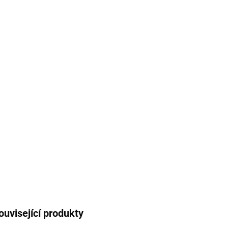
cena:
MŮŽE
DO:
19.8.
MOŽNO
−
Sklád
antrac
i balk
DETAI
ouvisející produkty