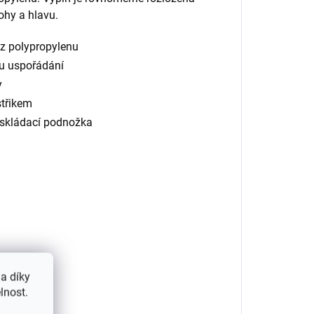
ohy a hlavu.
 z polypropylenu
mu uspořádání
y
střikem
 skládací podnožka
a díky
lnost.