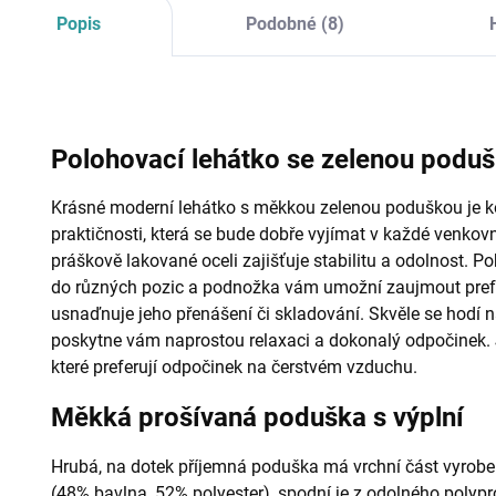
Popis
Podobné (8)
Polohovací lehátko se zelenou podu
Krásné moderní lehátko s měkkou zelenou poduškou je k
praktičnosti, která se bude dobře vyjímat v každé venkov
práškově lakované oceli zajišťuje stabilitu a odolnost. P
do různých pozic a podnožka vám umožní zaujmout prefer
usnaďnuje jeho přenášení či skladování. Skvěle se hodí 
poskytne vám naprostou relaxaci a dokonalý odpočinek. J
které preferují odpočinek na čerstvém vzduchu.
Měkká prošívaná poduška s výplní
Hrubá, na dotek příjemná poduška má vrchní část vyrobe
(48% bavlna, 52% polyester), spodní je z odolného polyp