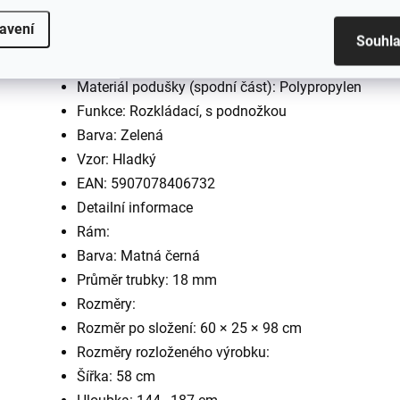
Počet osob: 1
avení
Materiál konstrukce: Ocel, plast
Souhl
Materiál podušky (vrchní část): 48 % bavlna, 52 % p
Materiál podušky (spodní část): Polypropylen
Funkce: Rozkládací, s podnožkou
Barva: Zelená
Vzor: Hladký
EAN:
5907078406732
Detailní informace
Rám:
Barva: Matná černá
Průměr trubky: 18 mm
Rozměry:
Rozměr po složení: 60 × 25 × 98 cm
Rozměry rozloženého výrobku:
Šířka: 58 cm