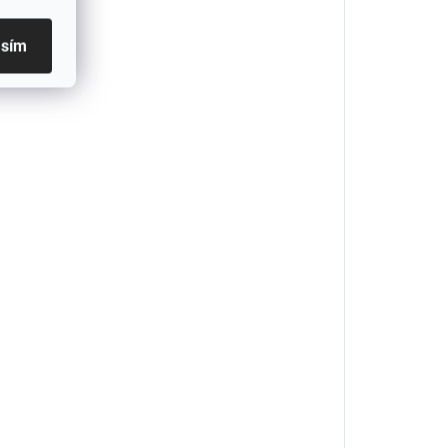
asím
olyester