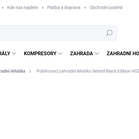
Kde nás najdete
Platba a doprava
Obchodní podmínky
Hledat
RÁLY
KOMPRESORY
ZAHRADA
ZAHRADNÍ H
radní lehátka
Polohovací zahradní lehátko Setenil Black Edition H
Neohodnoceno
Podrobnosti hodnocení
ZNAČKA:
PATIO
1 
1 43
Měrná
SKLA