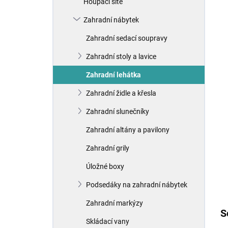
Houpací sítě
í
p
Zahradní nábytek
a
n
Zahradní sedací soupravy
e
Zahradní stoly a lavice
l
Zahradní lehátka
Zahradní židle a křesla
Zahradní slunečníky
Zahradní altány a pavilony
Zahradní grily
Úložné boxy
Podsedáky na zahradní nábytek
Zahradní markýzy
S
Skládací vany