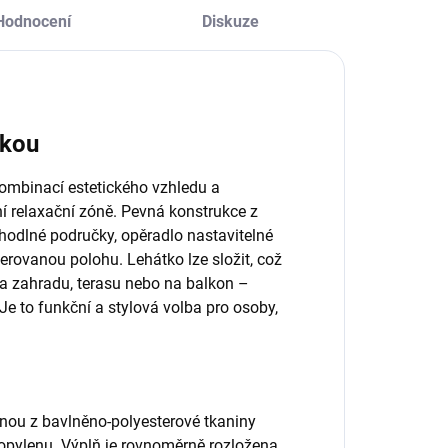
Hodnocení
Diskuze
škou
ombinací estetického vzhledu a
ní relaxační zóně. Pevná konstrukce z
ohodlné područky, opěradlo nastavitelné
ovanou polohu. Lehátko lze složit, což
na zahradu, terasu nebo na balkon –
e to funkční a stylová volba pro osoby,
nou z bavlněno-polyesterové tkaniny
ropylenu. Výplň je rovnoměrně rozložena