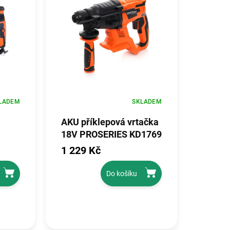
LADEM
SKLADEM
AKU příklepová vrtačka
18V PROSERIES KD1769
1 229 Kč
Do košíku