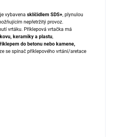
je vybavena
sklíčidlem SDS+
, plynulou
ožňujícím nepřetržitý provoz.
utí vrtáku. Příklepová vrtačka má
 kovu, keramiky a plastu
,
 příklepem do betonu nebo kamene,
ze se spínač příklepového vrtání/aretace