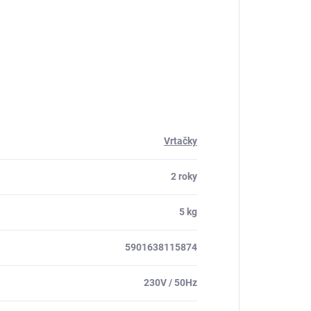
Vrtačky
2 roky
5 kg
5901638115874
230V / 50Hz