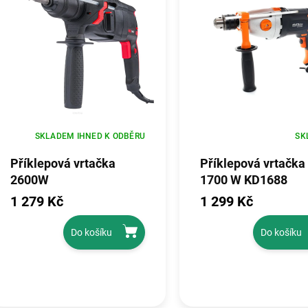
SKLADEM IHNED K ODBĚRU
SK
Příklepová vrtačka
Příklepová vrtačka
2600W
1700 W KD1688
1 279 Kč
1 299 Kč
Do košíku
Do košíku