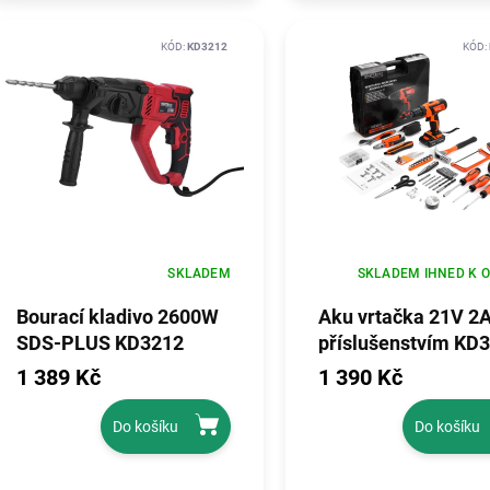
KÓD:
KD3212
KÓD:
SKLADEM
SKLADEM IHNED K 
Bourací kladivo 2600W
Aku vrtačka 21V 2A
SDS-PLUS KD3212
příslušenstvím KD
1 389 Kč
1 390 Kč
Do košíku
Do košíku