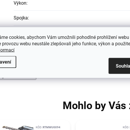
Výkon
:
Spojka
:
Otáčky
:
áme cookies, abychom Vám umožnili pohodlné prohlížení webu 
 provozu webu neustále zlepšovali jeho funkce, výkon a použite
formací
avení
Souhl
igh-contrast mode
Mohlo by Vás 
KÓD:
RTMWU0094
KÓD: