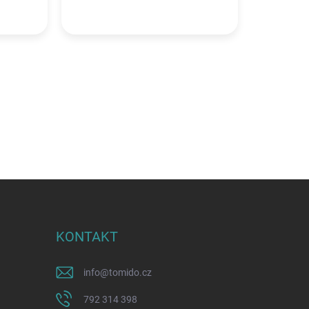
KONTAKT
info
@
tomido.cz
792 314 398