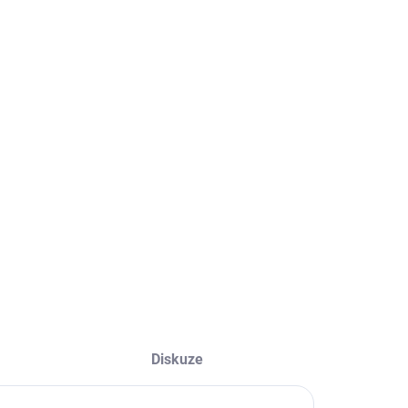
ME DORUČIT
2026
STI DORUČENÍ
+
Přidat do košíku
pová vrtačka vhodná pro vrtání, šroubování, sekání.
LNÍ INFORMACE
ZEPTAT SE
HLÍDAT
Diskuze