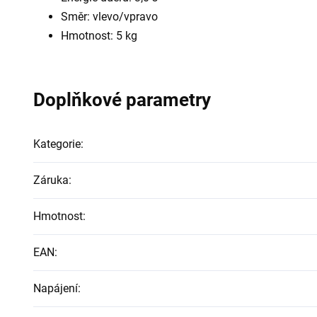
Směr: vlevo/vpravo
Hmotnost: 5 kg
Doplňkové parametry
Kategorie
:
Záruka
:
Hmotnost
:
EAN
:
Napájení
: