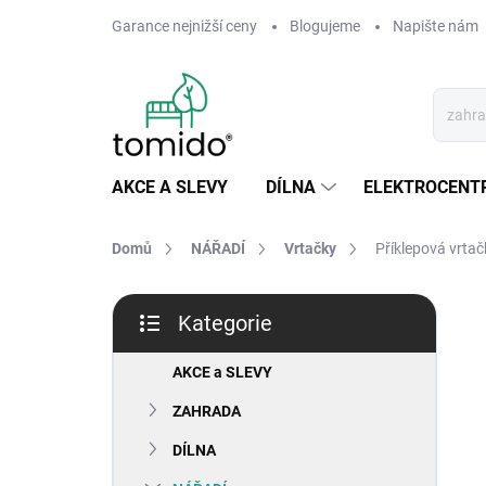
Přejít
Garance nejnižší ceny
Blogujeme
Napište nám
na
obsah
AKCE A SLEVY
DÍLNA
ELEKTROCENT
Domů
NÁŘADÍ
Vrtačky
Příklepová vrt
P
Kategorie
o
Přeskočit
s
kategorie
t
AKCE a SLEVY
r
ZAHRADA
a
n
DÍLNA
n