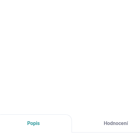
cena:
MŮŽE
DO:
12.8.
MOŽNO
−
Příkle
DETAI
Popis
Hodnocení