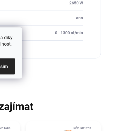
2650 W
ano
0 - 1300 ot/min
a díky
lnost.
asím
zajímat
KD1688
KÓD:
KD1769