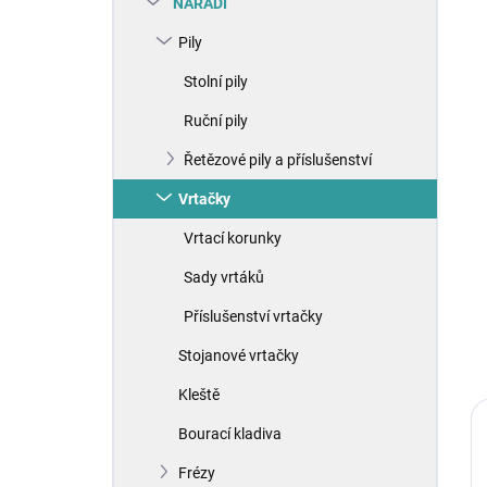
NÁŘADÍ
í
p
Pily
a
n
Stolní pily
e
Ruční pily
l
Řetězové pily a příslušenství
Vrtačky
Vrtací korunky
Sady vrtáků
Příslušenství vrtačky
Stojanové vrtačky
Kleště
Bourací kladiva
Frézy