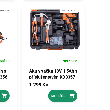
KD3356
KÓD:
KD3357
ODBĚRU
SKLADEM
h s
Aku vrtačka 18V 1,5Ah s
3356
příslušenstvím KD3357
1 299 Kč
Do košíku