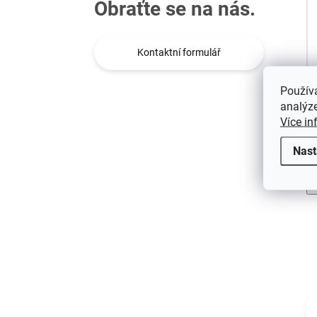
Obraťte se na nás.
Kontaktní formulář
Použív
analýze
Více in
Nast
H