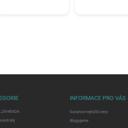
EGORIE
INFORMACE PRO VÁS
A ZAHRADA
Garance nejnižší ceny
ocentrály
Blogujeme