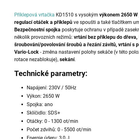
Příklepová vrtačka
KD1510 s vysokým
výkonem 2650 W
regulací otáček a příklepů
ve spoušti a také tlačítkem um
Bezpečnostní spojka
poskytuje ochranu v případě zasekn
několik provozních režimů:
vrtání bez příklepu do dřeva,
šroubování/povolování šroubů a řezání závitů,
vrtání s
Vario-Lock
- změna nastavení polohy sekáče (v této polo
rotace nezablokuje),
sekání
.
Technické parametry:
Napájení: 230V / 50Hz
Výkon: 2650 W
Spojka: ano
Sklíčidlo: SDS+
Otáčky: 0 - 1300 ot/min
Počet zdvihů: 0 - 5500 ot/min
Energie úderu: 3,0 J