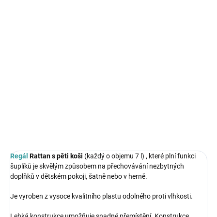
DORUČENÍ
−
+
Přidat do košíku
Regál Rattan s pěti koši
(každý o objemu 7 l) , které plní funkci
šuplíků je skvělým způsobem na přechovávání nezbytných
doplňků v dětském pokoji, šatně nebo v herně.
DETAILNÍ INFORMACE
ZEPTAT SE
HLÍDAT
Regál
Rattan s pěti koši
(každý o objemu 7 l) , které plní funkci
šuplíků je skvělým způsobem na přechovávání nezbytných
doplňků v dětském pokoji, šatně nebo v herně.
Je vyroben z vysoce kvalitního plastu odolného proti vlhkosti.
Lehká konstrukce umožňuje snadné přemístění. Konstrukce