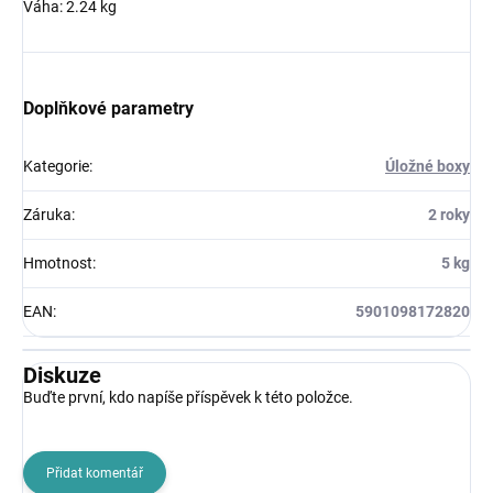
Váha: 2.24 kg
Doplňkové parametry
Kategorie
:
Úložné boxy
Záruka
:
2 roky
Hmotnost
:
5 kg
EAN
:
5901098172820
Diskuze
Buďte první, kdo napíše příspěvek k této položce.
Přidat komentář