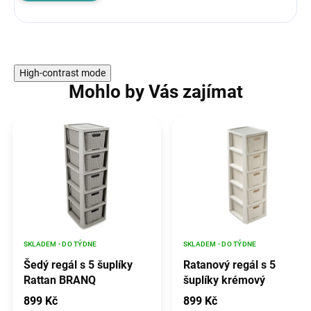
High-contrast mode
Mohlo by Vás zajímat
SKLADEM - DO TÝDNE
SKLADEM - DO TÝDNE
Šedý regál s 5 šuplíky
Ratanový regál s 5
Rattan BRANQ
šuplíky krémový
899 Kč
899 Kč