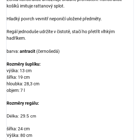
košíků imituje rattanový splot.
Hladký povrch vevnitř neponičí uložené předměty.
Regál jednoduše udržíte v čistotě, stačí ho přetřít vlhkým
hadříkem.
barva:
antracit
(černošedá)
Rozměry šuplíku:
výška: 13 cm
šířka: 19 cm
hloubka: 28,3 cm
objem: 7 l
Rozměry regálu:
Délka: 29.5 cm
šířka: 24 cm
Výška: 80 cm