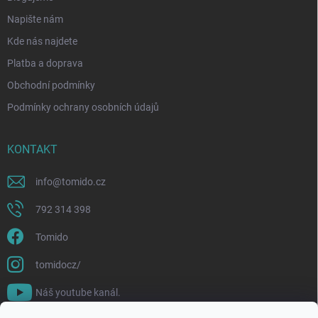
Napište nám
Kde nás najdete
Platba a doprava
Obchodní podmínky
Podmínky ochrany osobních údajů
KONTAKT
info
@
tomido.cz
792 314 398
Tomido
tomidocz/
Náš youtube kanál.