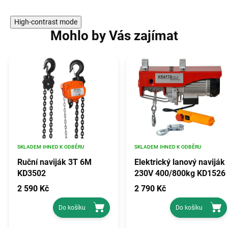
High-contrast mode
Mohlo by Vás zajímat
SKLADEM IHNED K ODBĚRU
SKLADEM IHNED K ODBĚRU
Ruční naviják 3T 6M
Elektrický lanový naviják
KD3502
230V 400/800kg KD1526
2 590 Kč
2 790 Kč
Do košíku
Do košíku