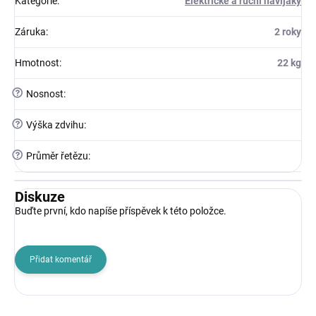
Kategorie
:
Elektrické a ruční navijáky
Záruka
:
2 roky
Hmotnost
:
22 kg
?
Nosnost
:
?
Výška zdvihu
:
?
Průměr řetězu
:
Diskuze
Buďte první, kdo napíše příspěvek k této položce.
Přidat komentář