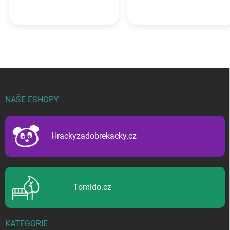
Z
á
p
NAŠE ESHOPY
a
t
í
Hrackyzadobrekacky.cz
Tomido.cz
KATEGORIE