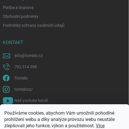
Platba a doprava
Obchodní podmínky
Podmínky ochrany osobních údajů
KONTAKT
info
@
tomido.cz
792 314 398
Tomido
tomidocz/
Náš youtube kanál.
Používáme cookies, abychom Vám umožnili pohodlné
prohlížení webu a díky analýze provozu webu neustále
zlepšovali jeho funkce, výkon a použitelnost.
Více