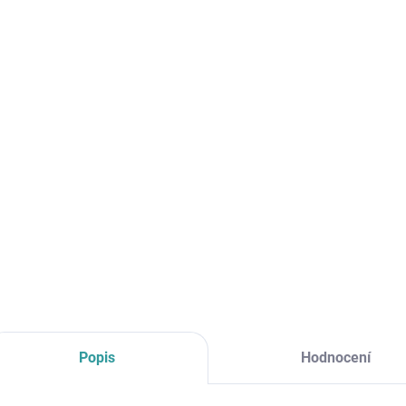
cena:
MŮŽE
DO:
11.8.
MOŽNO
−
Moder
DETAI
Popis
Hodnocení