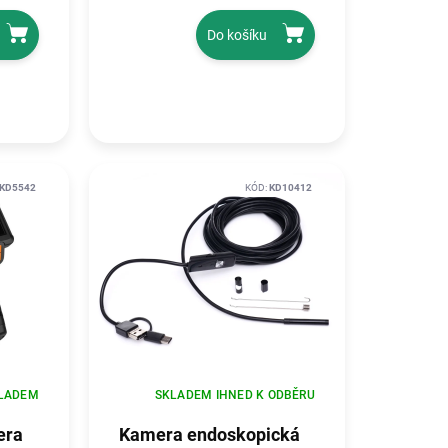
Do košíku
KD5542
KÓD:
KD10412
LADEM
SKLADEM IHNED K ODBĚRU
era
Kamera endoskopická