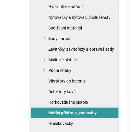
Hydraulické nářadí
Nýtovačky a nýtovací příslušenství
Spotřební materiál
Sady nářadí
Závitníky, závitořezy a opravné sady
Malířské pistole
Půdní vrtáky
Vibrátory do betonu
Detektory kovů
Horkovzdušné pistole
Měřící přístroje, vodováhy
Hřebíkovačky