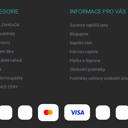
EGORIE
INFORMACE PRO VÁS
A ZAHRADA
Garance nejnižší ceny
ocentrály
Blogujeme
esory
Napište nám
ní dílny
Kde nás najdete
lické nářadí
Platba a doprava
a
Obchodní podmínky
dní houpačky
Podmínky ochrany osobních úda
NCE CENY