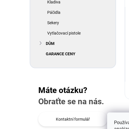
Kladiva
Páčidla
Sekery
Vytlačovací pistole
DŮM
GARANCE CENY
Máte otázku?
Obraťte se na nás.
H
Kontaktní formulář
Použív
analýze