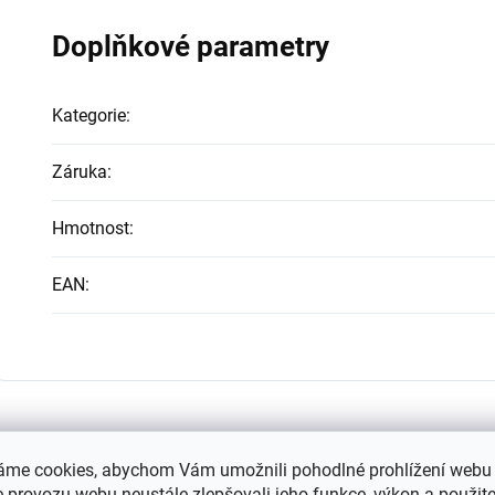
Doplňkové parametry
Kategorie
:
Záruka
:
Hmotnost
:
EAN
:
igh-contrast mode
áme cookies, abychom Vám umožnili pohodlné prohlížení webu 
 provozu webu neustále zlepšovali jeho funkce, výkon a použite