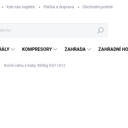
Kde nás najdete
Platba a doprava
Obchodní podmínky
Hledat
RÁLY
KOMPRESORY
ZAHRADA
ZAHRADNÍ H
Ruční váha s háky 300kg KD11412
Neohodnoceno
Podrobnosti hodnocení
ZNAČKA:
KRAFT&DELE
69
578 
Měrná
SKL