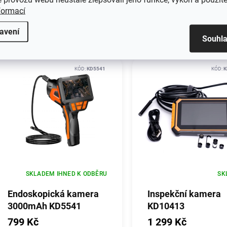
formací
Mohlo by Vás 
avení
Souhl
KÓD:
KD5541
KÓD:
K
SKLADEM IHNED K ODBĚRU
SK
Endoskopická kamera
Inspekční kamera
3000mAh KD5541
KD10413
799 Kč
1 299 Kč