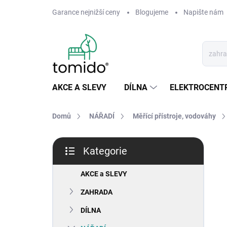
Přejít
Garance nejnižší ceny
Blogujeme
Napište nám
na
obsah
AKCE A SLEVY
DÍLNA
ELEKTROCENT
Domů
NÁŘADÍ
Měřící přístroje, vodováhy
P
Kategorie
o
Přeskočit
s
kategorie
t
AKCE a SLEVY
r
ZAHRADA
a
n
DÍLNA
n