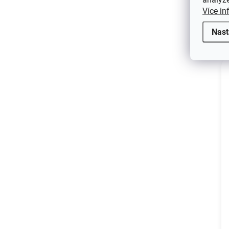
Více in
Nast