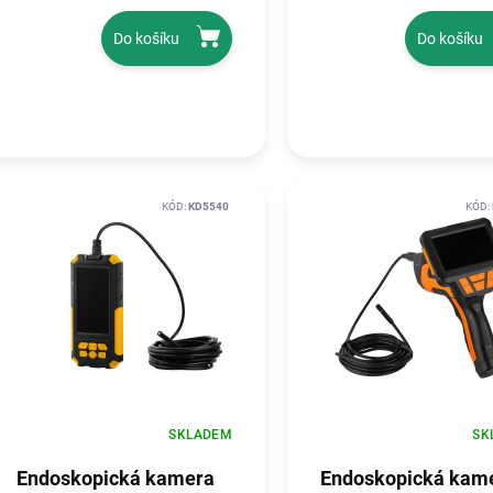
Do košíku
Do košíku
KÓD:
KD5540
KÓD:
SKLADEM
SK
Endoskopická kamera
Endoskopická kam