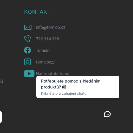
KONTAKT
info
@
tomido.cz
792 314 398
Tomido
tomidocz/
Náš youtube kanál.
jů