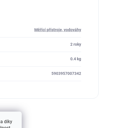
Měřící přístroje, vodováhy
2 roky
0.4 kg
5903957007342
a díky
lnost.