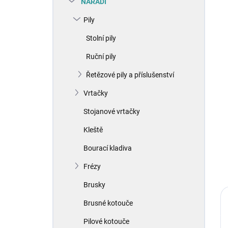
NÁŘADÍ
í
p
Pily
a
n
Stolní pily
e
Ruční pily
l
Řetězové pily a příslušenství
Vrtačky
Stojanové vrtačky
Kleště
Bourací kladiva
Frézy
Brusky
Brusné kotouče
Pilové kotouče