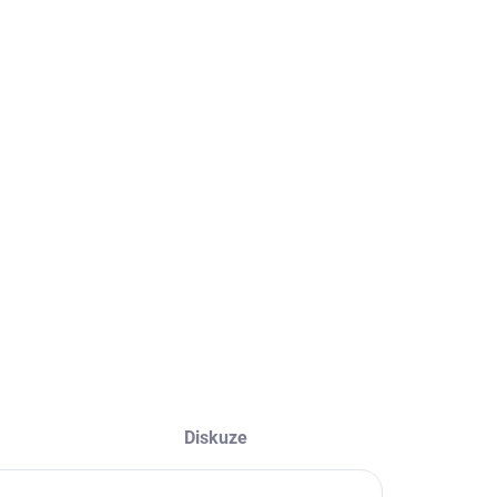
ME DORUČIT
2026
STI DORUČENÍ
+
Přidat do košíku
ní háková váha s rozsahem vážení 0,2 - 300kg.
LNÍ INFORMACE
ZEPTAT SE
HLÍDAT
Diskuze