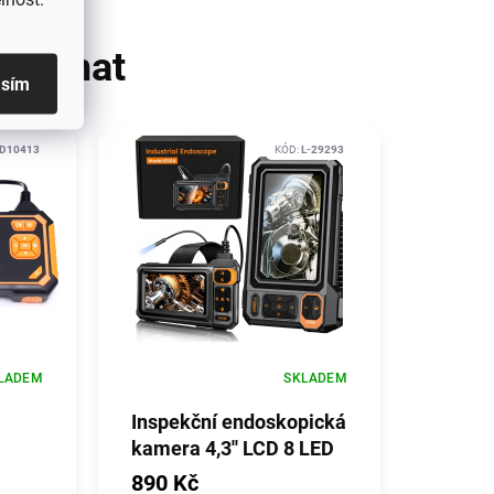
zajímat
asím
D10413
KÓD:
L-29293
LADEM
SKLADEM
Inspekční endoskopická
kamera 4,3'' LCD 8 LED
diod IP67
890 Kč