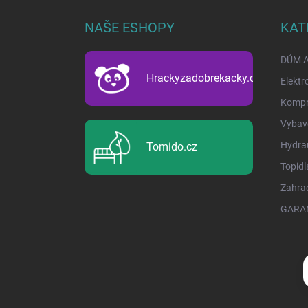
p
a
NAŠE ESHOPY
KAT
t
í
DŮM 
Hrackyzadobrekacky.cz
Elektr
Kompr
Vybave
Hydrau
Tomido.cz
Topidl
Zahra
GARA