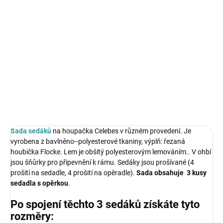
Měrná
NA DOTAZ
cena:
MOŽNOSTI
DORUČENÍ
Sada sedáků na houpačka Celebes v různém provedení.
DETAILNÍ INFORMACE
ZEPTAT SE
HLÍDAT
Sada sedáků
na houpačka Celebes v různém provedení. Je
vyrobena z bavlněno--polyesterové tkaniny, výplň: řezaná
houbička Flocke. Lem je obšitý polyesterovým lemováním.. V ohbí
jsou šňůrky pro připevnění k rámu. Sedáky jsou prošívané (4
prošití na sedadle, 4 prošití na opěradle).
Sada obsahuje 3 kusy
sedadla s opěrkou
.
Po spojení těchto 3 sedáků získáte tyto
rozměry: