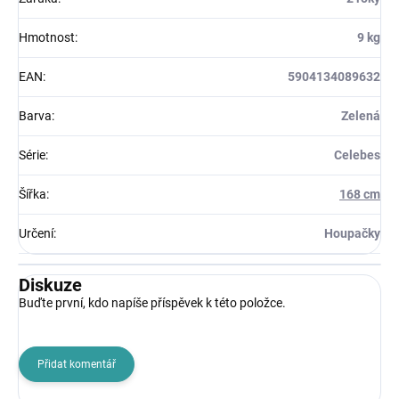
Hmotnost
:
9 kg
EAN
:
5904134089632
Barva
:
Zelená
Série
:
Celebes
Šířka
:
168 cm
Určení
:
Houpačky
Diskuze
Buďte první, kdo napíše příspěvek k této položce.
Přidat komentář