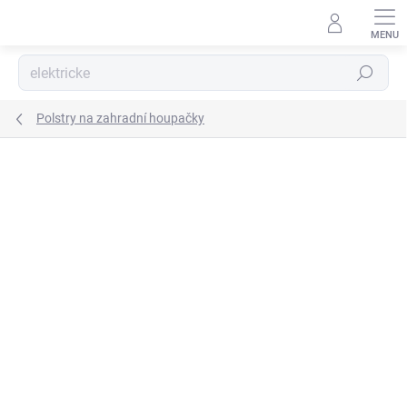
Přejít
na
obsah
Hledat
Polstry na zahradní houpačky
Podrobnosti hodnocení
Neohodnoceno
ZNAČKA:
PATIO