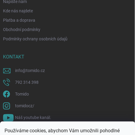
Napište nám
Kde nás najdete
Platba a doprava
Obchodní podmínky
Podmínky ochrany osobních údajů
KONTAKT
info
@
tomido.cz
792 314 398
Tomido
tomidocz/
Náš youtube kanál.
Používáme cookies, abychom Vám umožnili pohodlné