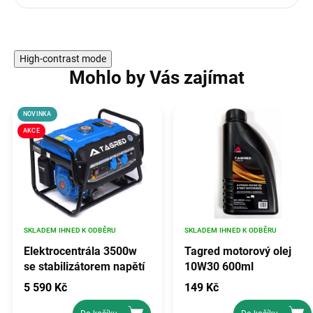
High-contrast mode
Mohlo by Vás zajímat
NOVINKA
AKCE
SKLADEM IHNED K ODBĚRU
SKLADEM IHNED K ODBĚRU
Elektrocentrála 3500w
Tagred motorový olej
se stabilizátorem napětí
10W30 600ml
avr, TAGRED TA3500GHX
5 590 Kč
149 Kč