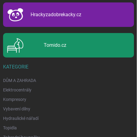
t
í
Hrackyzadobrekacky.cz
Tomido.cz
KATEGORIE
DŮM A ZAHRADA
Elektrocentrály
Kompresory
Vybavení dílny
Hydraulické nářadí
Topidla