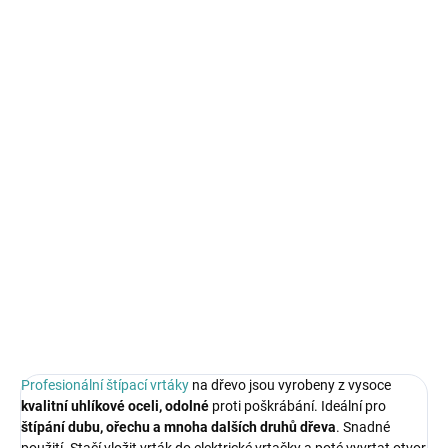
Měrná
SKLADEM IHNED K ODBĚRU
cena:
MŮŽEME
DORUČIT DO:
11.8.2026
MOŽNOSTI
DORUČENÍ
−
+
Přidat do košíku
Sada vrtáků na štípání dřeva 32mm / 42mm.
DETAILNÍ INFORMACE
ZEPTAT SE
HLÍDAT
Profesionální štípací vrtáky
na dřevo jsou vyrobeny z vysoce
kvalitní uhlíkové oceli,
odolné
proti poškrábání. Ideální pro
štípání dubu, ořechu a mnoha dalších druhů dřeva
. Snadné