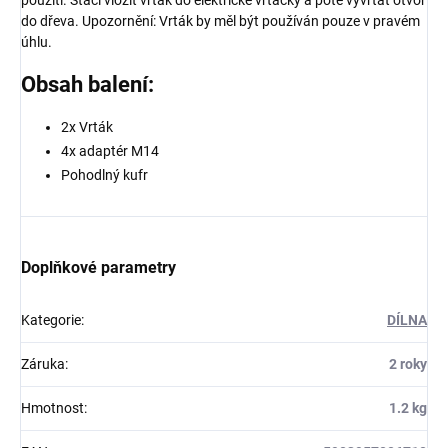
použití. Stačí vložit vrták do elektrické vrtačky a poté vyvrtat otvor
do dřeva. Upozornění: Vrták by měl být používán pouze v pravém
úhlu.
Obsah balení:
2x Vrták
4x adaptér M14
Pohodlný kufr
Doplňkové parametry
Kategorie
:
DÍLNA
Záruka
:
2 roky
Hmotnost
:
1.2 kg