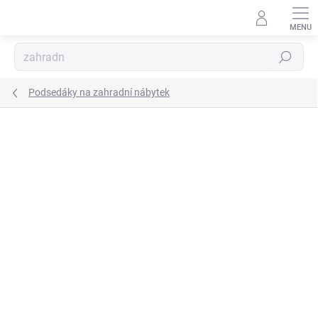
Přejít
na
obsah
Hledat
Podsedáky na zahradní nábytek
Podrobnosti hodnocení
Neohodnoceno
ZNAČKA:
PATIO