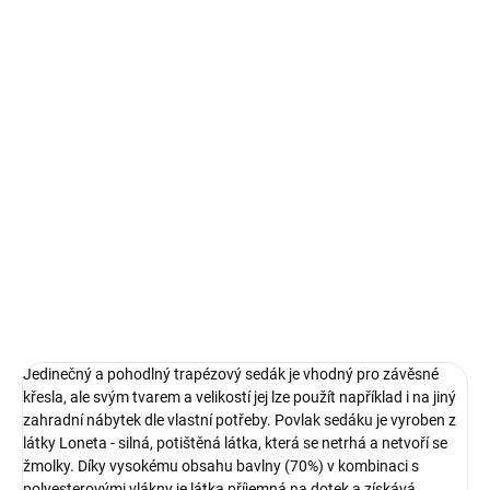
SKLADEM - DO TÝDNE
SKLADEM - DO TÝDNE
Sedák na závěsné křeslo
Sedák na závěsné křeslo
Oval A090-03LB 144 x
Trapez D031-05CW 144 x
100/45 x 10/12 cm
90/64 x 10/12 cm PATIO
PATIO
1 039 Kč
1 039 Kč
Do košíku
Do košíku
Jedinečný a pohodlný trapézový sedák je vhodný pro závěsné
křesla, ale svým tvarem a velikostí jej lze použít například i na jiný
zahradní nábytek dle vlastní potřeby. Povlak sedáku je vyroben z
látky Loneta - silná, potištěná látka, která se netrhá a netvoří se
žmolky. Díky vysokému obsahu bavlny (70%) v kombinaci s
polyesterovými vlákny je látka příjemná na dotek a získává