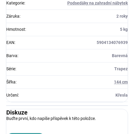
Kategorie
:
Podsedáky na zahradní nábytek
Záruka
:
2 roky
Hmotnost
:
5 kg
EAN
:
5904134076939
Barva
:
Barevná
Série
:
Trapez
Šířka
:
144 cm
Určení
:
Křesla
Diskuze
Buďte první, kdo napíše příspěvek k této položce.