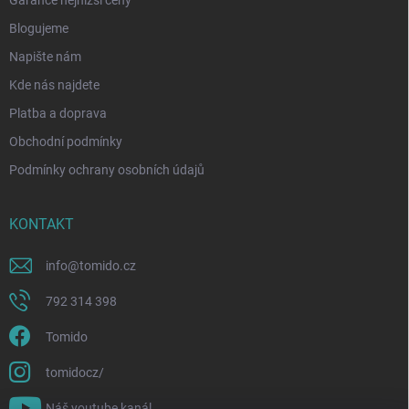
Blogujeme
Napište nám
Kde nás najdete
Platba a doprava
Obchodní podmínky
Podmínky ochrany osobních údajů
KONTAKT
info
@
tomido.cz
792 314 398
Tomido
tomidocz/
Náš youtube kanál.