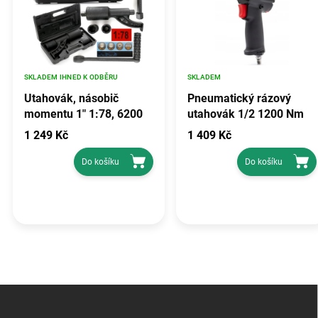
SKLADEM IHNED K ODBĚRU
SKLADEM
Utahovák, násobič
Pneumatický rázový
momentu 1" 1:78, 6200
utahovák 1/2 1200 Nm
Nm, Tagred TA4015
krátký
1 249 Kč
1 409 Kč
Do košíku
Do košíku
Z
á