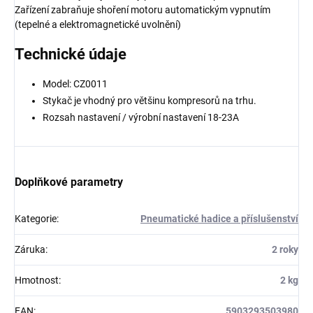
Zařízení zabraňuje shoření motoru automatickým vypnutím
(tepelné a elektromagnetické uvolnění)
Technické údaje
Model: CZ0011
Stykač je vhodný pro většinu kompresorů na trhu.
Rozsah nastavení / výrobní nastavení 18-23A
Doplňkové parametry
Kategorie
:
Pneumatické hadice a příslušenství
Záruka
:
2 roky
Hmotnost
:
2 kg
EAN
:
5903293503980