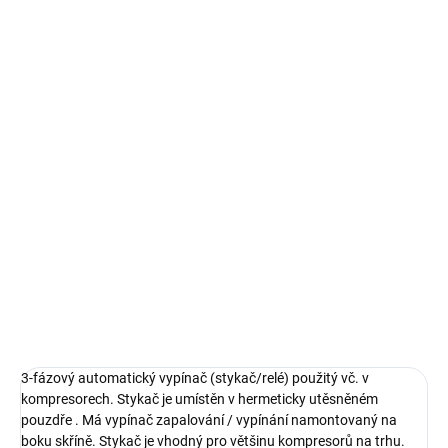
cena:
MŮŽEME
DORUČIT DO:
13.8.2026
MOŽNOSTI
DORUČENÍ
−
+
Přidat do košíku
7,5KW-9,5KW 400V stykač kompresoru, 3-fázový automatický
spínač, jistič
DETAILNÍ INFORMACE
ZEPTAT SE
HLÍDAT
3-fázový automatický vypínač (stykač/relé) použitý vč. v
kompresorech. Stykač je umístěn v hermeticky utěsněném
pouzdře . Má vypínač zapalování / vypínání namontovaný na
boku skříně. Stykač je vhodný pro většinu kompresorů na trhu.