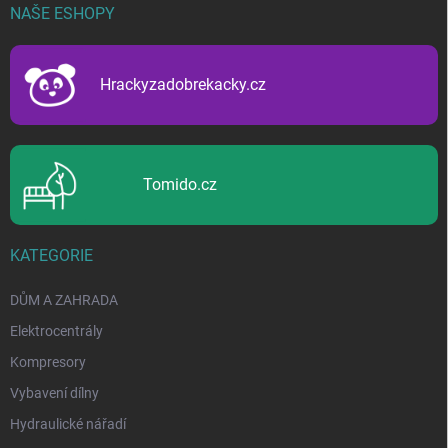
p
NAŠE ESHOPY
a
t
í
Hrackyzadobrekacky.cz
Tomido.cz
KATEGORIE
DŮM A ZAHRADA
Elektrocentrály
Kompresory
Vybavení dílny
Hydraulické nářadí