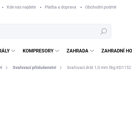
Kde nás najdete
Platba a doprava
Obchodní podmínky
Hledat
RÁLY
KOMPRESORY
ZAHRADA
ZAHRADNÍ H
ví
Svařovací příslušenství
Svařovací drát 1,0 mm 5kg KD1152
Neohodnoceno
Podrobnosti hodnocení
ZNAČKA:
KRAFT&DELE
46
388 
Měrná
NA 