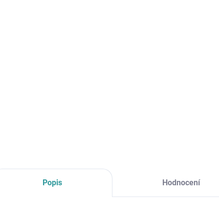
cena:
MOŽNO
S šířk
preciz
DETAI
Popis
Hodnocení