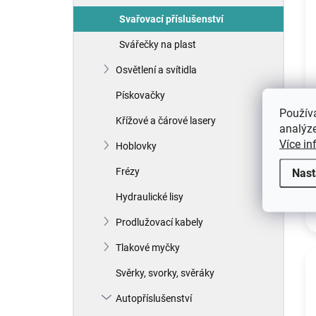
Svařovací příslušenství
Svářečky na plast
Osvětlení a svítidla
Pískovačky
Použív
Křížové a čárové lasery
analýze
Více in
Hoblovky
Frézy
Nast
Hydraulické lisy
Prodlužovací kabely
Tlakové myčky
Svěrky, svorky, svěráky
Autopříslušenství