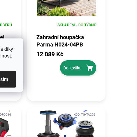
ODBĚRU
SKLADEM - DO TÝDNE
ej
Zahradní houpačka
Parma H024-04PB
a díky
12 089 Kč
lnost.
Do košíku
asím
DP0034
KÓD:
TG-TA256