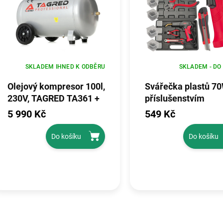
SKLADEM IHNED K ODBĚRU
SKLADEM - DO
Olejový kompresor 100l,
Svářečka plastů 70
230V, TAGRED TA361 +
příslušenstvím
separátor
RTZDP0034
5 990 Kč
549 Kč
Do košíku
Do košíku