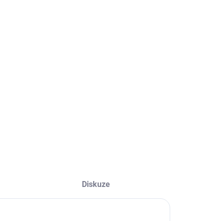
STI DORUČENÍ
ou 1,0 mm a hmotností 5 kg nabízíme ideální rozměry pro
ní svařování různých kovů.
LNÍ INFORMACE
ZEPTAT SE
HLÍDAT
Diskuze