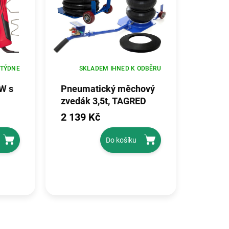
 TÝDNE
SKLADEM IHNED K ODBĚRU
W s
Pneumatický měchový
zvedák 3,5t, TAGRED
TA256
2 139 Kč
Do košíku