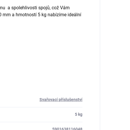
nu a spolehlivosti spojů, což Vám
0 mm a hmotností 5 kg nabízíme ideální
Svařovací příslušenství
5 kg
5901638116048