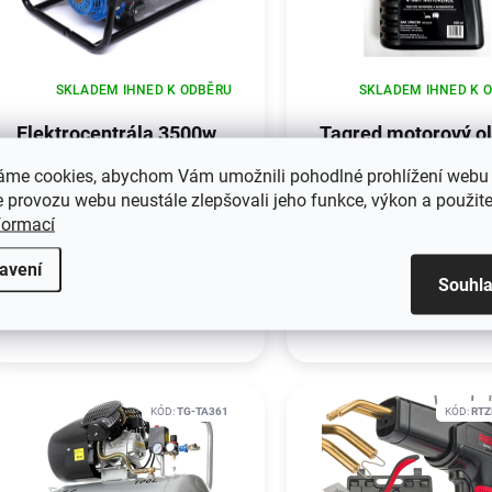
SKLADEM IHNED K ODBĚRU
SKLADEM IHNED K 
Elektrocentrála 3500w
Tagred motorový ol
se stabilizátorem napětí
10W30 600ml
áme cookies, abychom Vám umožnili pohodlné prohlížení webu 
avr, TAGRED
5 590 Kč
149 Kč
 provozu webu neustále zlepšovali jeho funkce, výkon a použite
TA3500GHX
formací
Do košíku
Do košíku
avení
Souhl
KÓD:
TG-TA361
KÓD:
RTZ