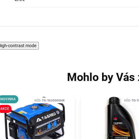
igh-contrast mode
Mohlo by Vás 
NOVINKA
KÓD:
TG-TA3500GHX
KÓD:
TG-T
AKCE