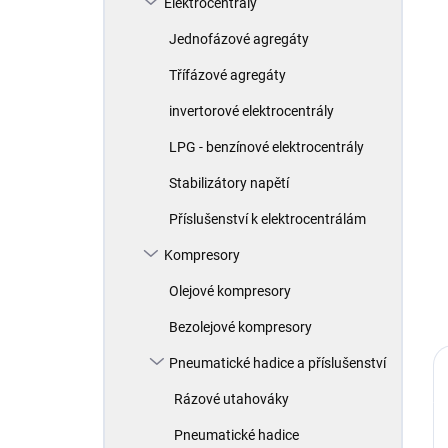
Elektrocentrály
í
p
Jednofázové agregáty
a
n
Třífázové agregáty
e
invertorové elektrocentrály
l
LPG - benzínové elektrocentrály
Stabilizátory napětí
Příslušenství k elektrocentrálám
Kompresory
Olejové kompresory
Bezolejové kompresory
Pneumatické hadice a příslušenství
Rázové utahováky
Pneumatické hadice