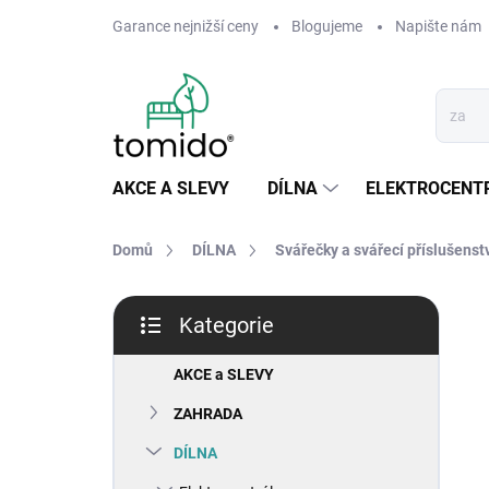
Přejít
Garance nejnižší ceny
Blogujeme
Napište nám
na
obsah
AKCE A SLEVY
DÍLNA
ELEKTROCENT
Domů
DÍLNA
Svářečky a svářecí příslušenst
P
Kategorie
o
Přeskočit
s
kategorie
t
AKCE a SLEVY
r
ZAHRADA
a
n
DÍLNA
n