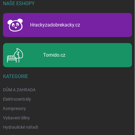
p
NAŠE ESHOPY
a
t
í
Hrackyzadobrekacky.cz
Tomido.cz
KATEGORIE
DŮM A ZAHRADA
Elektrocentrály
Kompresory
Vybavení dílny
Hydraulické nářadí