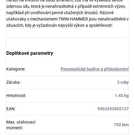
údernou sílu, která je nenahraditelná v případě extrémních výzev,
například při uvolňování pevně utažených šroubů. Rázové
utahováky s mechanismem TWIN-HAMMER jsou nenahraditelné v
situacích, kdy je vyžadován nejvyšší výkon a spolehlivost!
Doplňkové parametry
Kategorie
:
Pneumatické hadice a příslušenství
Záruka
:
2 roky
Hmotnost
:
1.45 kg
EAN
:
5903293505137
Max. utahovací
750 Nm
moment
: