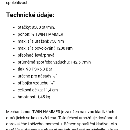
spolehlivost.
Technické údaje:
otáčky: 8500 ot/min.
pohon: ½ TWIN HAMMER
max. síla utažení: 750 Nm
max. síla povolování: 1200 Nm
přepínač: levá/pravá
průměrná spotřeba vzduchu: 142,5 l/min
tlak: 90 PSI/6,3 Bar
určeno pro násady ½“
přípojka vzduchu: ¼“
celková délka: 11,4 cm
hmotnost: 1,45 kg
Mechanismus TWIN HAMMER je založen na dvou kladívkách
otáčejících se kolem vřetena. Toto řešení umožňuje dosáhnout
obrovského točivého momentu. Během spouštění kladiva toto
naráží na vřeteno na obou stranách, což má ve výsledku silnou