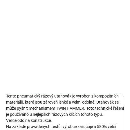
Měrná
SKLADEM
cena:
MŮŽEME
DORUČIT DO:
12.8.2026
MOŽNOSTI
DORUČENÍ
Tento pneumatický rázový utahovák je vyroben z kompozitních
materiálů, které jsou zároveň lehké a velmi odolné.
DETAILNÍ INFORMACE
ZEPTAT SE
HLÍDAT
Tento pneumatický rázový utahovák je vyroben z kompozitních
materiálů, které jsou zároveň lehké a velmi odolné. Utahovák se
může pyšnit mechanismem TWIN HAMMER. Toto technické řešení
je používáno u nejlepších rázových klíčích tohoto typu.
Velice odolná konstrukce.
Na základě prováděných testů, výrobce zaručuje a 580% větší