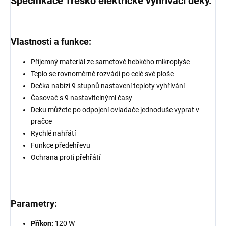
Specifikace Tresko elektrické vyhřívací deky.
Vlastnosti a funkce:
Příjemný materiál ze sametově hebkého mikroplyše
Teplo se rovnoměrně rozvádí po celé své ploše
Dečka nabízí 9 stupnů nastavení teploty vyhřívání
Časovač s 9 nastavitelnými časy
Deku můžete po odpojení ovladače jednoduše vyprat v
pračce
Rychlé nahřátí
Funkce předehřevu
Ochrana proti přehřátí
Parametry:
Příkon:
120 W