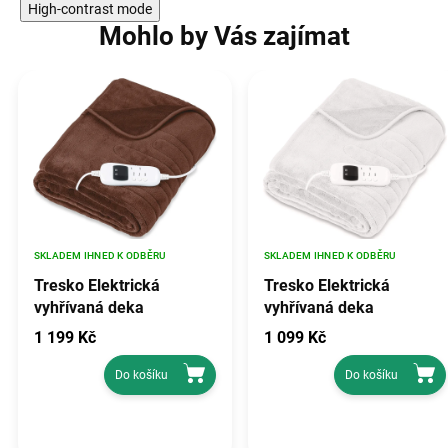
High-contrast mode
Mohlo by Vás zajímat
SKLADEM IHNED K ODBĚRU
SKLADEM IHNED K ODBĚRU
Tresko Elektrická
Tresko Elektrická
vyhřívaná deka
vyhřívaná deka
180x130cm Hnědá
180x130cm Krémová
1 199 Kč
1 099 Kč
Do košíku
Do košíku