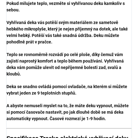
Pokud milujete teplo, vezměte si vyhřívanou deku
kamkoliv s
sebou.
Vyhřívaná deka vás potěší svým materiálem ze sametově
hebkého mikroplyše, který je nejen příjemný na dotek, ale také
velmi hebký.
Potěší vás také snadná údržba. Deku můžete
pohodlně prát v pračce.
Teplo se rovnoměrně rozvádí po celé ploše, díky čemuž vám
zajistí naprostý komfort a teplo během používání. Vyhřívaná
deka vám pomůže ulevit od nepříjemné bolesti zad, svalů a
kloubů.
Deka se snadno ovládá pomocí ovladače, na kterém si můžete
vybrat jeden ze 9 teplotních stupňů.
A abyste nemuseli myslet na to, že máte deku vypnout, můžete
si pomocí časovače nastavit, po jak dlouhé době se má deka
automaticky vypnout. Časové rozmezí je 1-9 hodin.