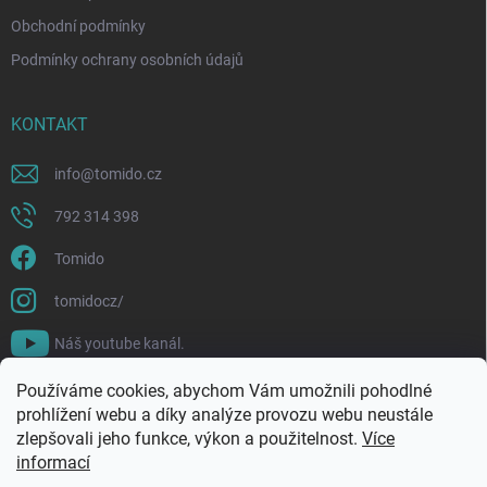
Obchodní podmínky
Podmínky ochrany osobních údajů
KONTAKT
info
@
tomido.cz
792 314 398
Tomido
tomidocz/
Náš youtube kanál.
Používáme cookies, abychom Vám umožnili pohodlné
prohlížení webu a díky analýze provozu webu neustále
zlepšovali jeho funkce, výkon a použitelnost.
Více
informací