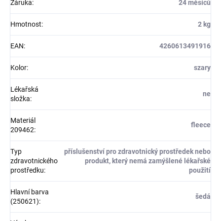
Záruka
:
24 měsíců
Hmotnost
:
2 kg
EAN
:
4260613491916
Kolor
:
szary
Lékařská
ne
složka
:
Materiál
fleece
209462
:
Typ
příslušenství pro zdravotnický prostředek nebo
zdravotnického
produkt, který nemá zamýšlené lékařské
prostředku
:
použití
Hlavní barva
šedá
(250621)
: