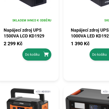
SKLADEM IHNED K ODBĚRU
SK
Napájecí zdroj UPS
Napájecí zdroj UPS
1500VA LCD KD1929
1000VA LED KD192
2 299 Kč
1 390 Kč
Do košíku
Do košíku
KÓD:
KD5531
KÓD: