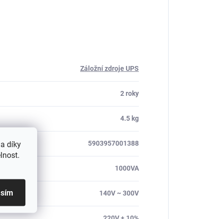
Záložní zdroje UPS
2 roky
4.5 kg
5903957001388
a díky
lnost.
1000VA
asím
140V ~ 300V
220V ± 10%