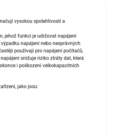
načují vysokou spolehlivostí a
m, jehož funkcí je udržovat napájení
adě výpadku napájení nebo nesprávných
astěji používají pro napájení počítačů,
apájení snižuje riziko ztráty dat, která
okonce i poškození velkokapacitních
řízení, jako jsou: