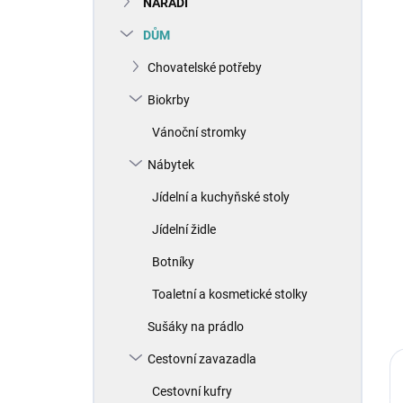
NÁŘADÍ
í
p
DŮM
a
n
Chovatelské potřeby
e
Biokrby
l
Vánoční stromky
Nábytek
Jídelní a kuchyňské stoly
Jídelní židle
Botníky
Toaletní a kosmetické stolky
Sušáky na prádlo
Cestovní zavazadla
Cestovní kufry