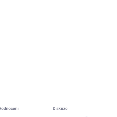
ME DORUČIT
2026
STI DORUČENÍ
+
Přidat do košíku
í zdroje UPS s LCD displejem od Kraft&Dele se vyznačují
u spolehlivostí a odolností.
LNÍ INFORMACE
ZEPTAT SE
HLÍDAT
Hodnocení
Diskuze