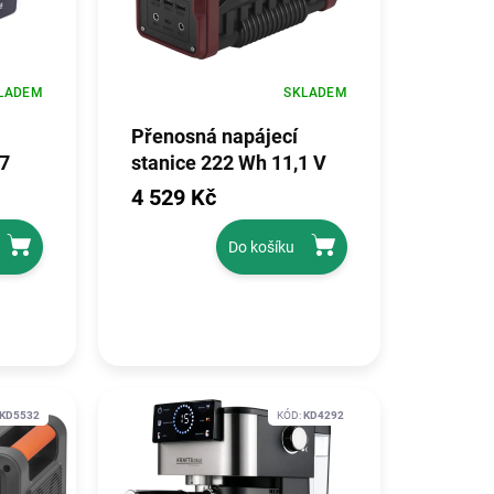
LADEM
SKLADEM
Přenosná napájecí
7
stanice 222 Wh 11,1 V
4 529 Kč
Do košíku
KD5532
KÓD:
KD4292