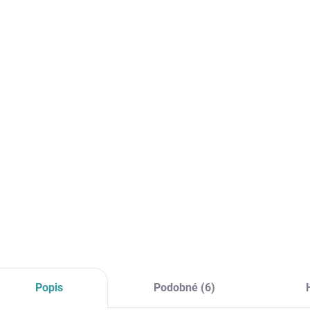
cena:
MŮŽE
DO:
13.8.
MOŽNO
−
Záložn
vysoko
DETAI
Popis
Podobné (6)