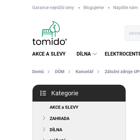
Přejít
Garance nejnižší ceny
Blogujeme
Napište nám
na
obsah
AKCE A SLEVY
DÍLNA
ELEKTROCENT
Domů
DŮM
Kancelář
Záložní zdroje U
P
Kategorie
o
Přeskočit
s
kategorie
t
AKCE a SLEVY
r
ZAHRADA
a
n
DÍLNA
n