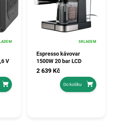
LADEM
SKLADEM
Espresso kávovar
,6 V
1500W 20 bar LCD
KD4292
2 639 Kč
Do košíku