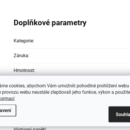
Doplňkové parametry
Kategorie
:
Záruka
:
Hmotnost
:
EAN
:
áme cookies, abychom Vám umožnili pohodlné prohlížení webu 
 provozu webu neustále zlepšovali jeho funkce, výkon a použite
formací
Kapacita
:
avení
Souhl
Vstupní napětí
:
Výstupní napětí
: