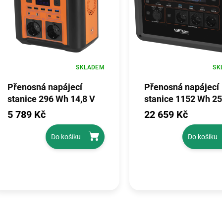
SKLADEM
SK
Přenosná napájecí
Přenosná napájecí
stanice 296 Wh 14,8 V
stanice 1152 Wh 25
KD5531
KD5532
5 789 Kč
22 659 Kč
Do košíku
Do košíku