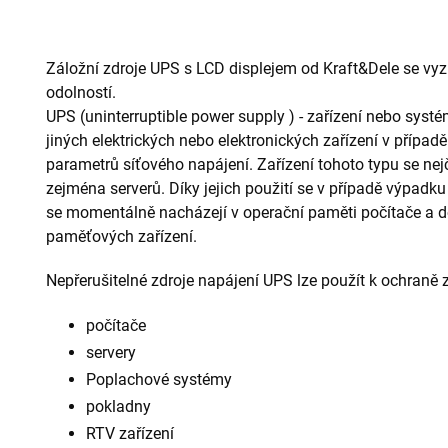
Záložní zdroje UPS s LCD displejem od Kraft&Dele se vyz
odolností.
UPS (uninterruptible power supply ) - zařízení nebo systé
jiných elektrických nebo elektronických zařízení v příp
parametrů síťového napájení. Zařízení tohoto typu se nejč
zejména serverů. Díky jejich použití se v případě výpadku n
se momentálně nacházejí v operační paměti počítače a d
paměťových zařízení.
Nepřerušitelné zdroje napájení UPS lze použít k ochraně za
počítače
servery
Poplachové systémy
pokladny
RTV zařízení