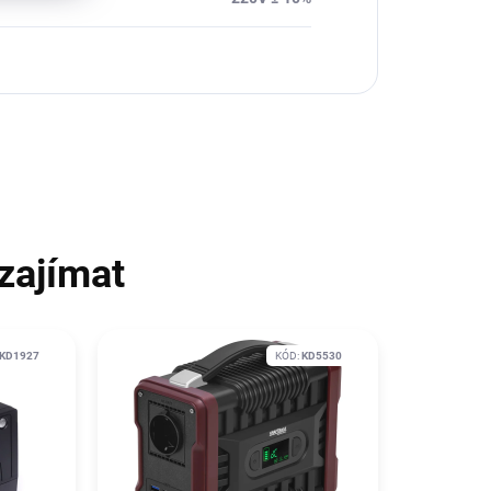
zajímat
KD1927
KÓD:
KD5530