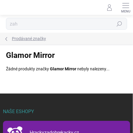
Přejít
na
obsah
Hledat
Prodávané značky
Glamor Mirror
Žádné produkty značky
Glamor Mirror
nebyly nalezeny...
Z
á
p
NAŠE ESHOPY
a
t
í
Hrackyzadobrekacky.cz