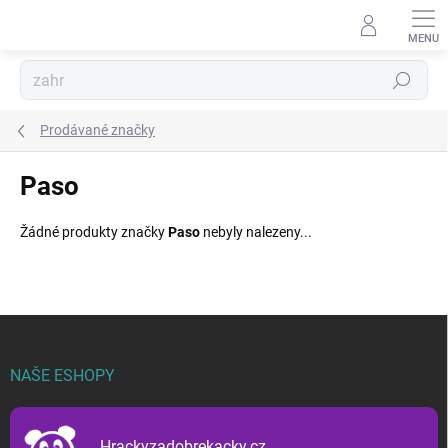
Přejít
na
obsah
Hledat
Prodávané značky
Paso
Žádné produkty značky
Paso
nebyly nalezeny...
Z
á
p
NAŠE ESHOPY
a
t
í
Hrackyzadobrekacky.cz