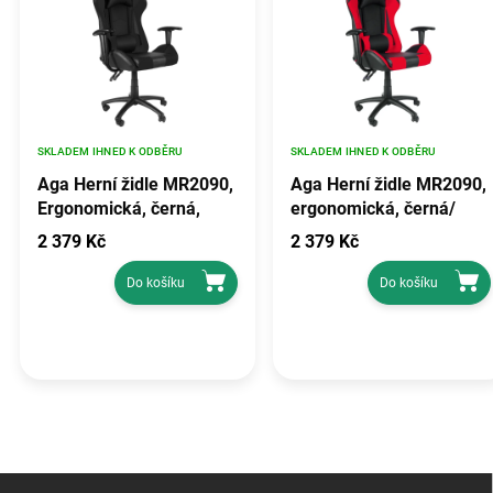
SKLADEM IHNED K ODBĚRU
SKLADEM IHNED K ODBĚRU
Aga Herní židle MR2090,
Aga Herní židle MR2090,
Ergonomická, černá,
ergonomická, černá/
syntetická kůže, plast,
červená, syntetická
2 379 Kč
2 379 Kč
výška sedu 43-53 cm,
kůže, výška sedu 43-53
šířka 62 cm
cm
Do košíku
Do košíku
Z