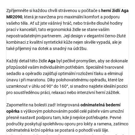
Zpříjemněte si každou chvíli strávenou u počítače s
herní židlí Aga
MR2090
, která je navržena pro maximální komfort a podporu
vašeho těla. Ať už jste vášnivý hráč, nebo trávíte dlouhé hodiny
prací v kanceláři, tato ergonomická židle se stane vaším
nepostradatelným partnerem. Její design v elegantní černo-žluté
kombinaci z kvalitní syntetické kůže nejen skvěle vypadá, ale je
také příjemný na dotek a snadný na údržbu.
Každý detail této židle
Aga
byl pečlivě promyšlen, aby se dokonale
přizpůsobil vašim individuálním potřebám. Speciálně tvarované
sedadlo a opěradlo zajišťují optimální rozložení tlaku a eliminují
únavu i při maratonu. Díky polohovatelnému opěradlu, které lze
uzamknout v úhlu od 90° do 160°, si snadno najdete ideální pozici
pro soustředěnou práci, relaxaci nebo intenzivní herní zážitek.
Zapomeňte na bolesti zad! Integrovaná
odnímatelná bederní
opěrka
s výškovým polohováním podél celé páteře vám umožní
přesně nastavit podporu tam, kde ji nejvíce potřebujete. Pevné
područky poskytují spolehlivou oporu pro lokty a ramena, zatímco
odnímatelná krční opěrka se postará o pohodlí vaší šíje.