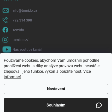
info
@
tomido.cz
792 314 398
Tomido
tomidocz/
Náš youtube kanál.
Používáme cookies, abychom Vám umožnili pohodlné
prohlížení webu a díky analýze provozu webu neustále
zlepšovali jeho funkce, výkon a použitelnost.
Více
informací
Nastavení
Copyright 2026
Tomido
. Všechna práva vyhrazena.
Souhlasím
Vytvořil Shoptet