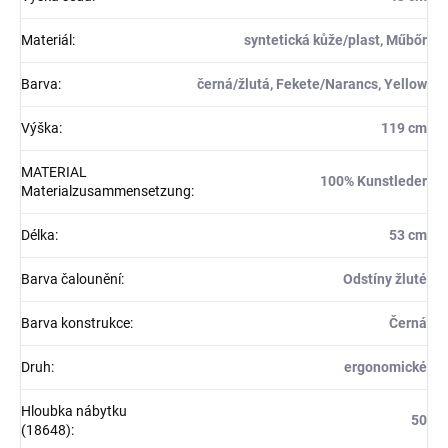
Materiál
:
syntetická kůže/plast, Műbőr
Barva
:
černá/žlutá, Fekete/Narancs, Yellow
Výška
:
119 cm
MATERIAL
100% Kunstleder
Materialzusammensetzung
:
Délka
:
53 cm
Barva čalounění
:
Odstíny žluté
Barva konstrukce
:
Černá
Druh
:
ergonomické
Hloubka nábytku
50
(18648)
: