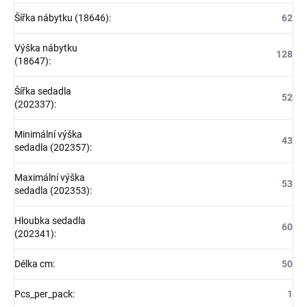
Šířka nábytku (18646)
:
62
Výška nábytku
128
(18647)
:
Šířka sedadla
52
(202337)
:
Minimální výška
43
sedadla (202357)
:
Maximální výška
53
sedadla (202353)
:
Hloubka sedadla
60
(202341)
:
Délka cm
:
50
Pcs_per_pack
:
1