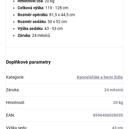
Hmotnost cca
: 20 kg
Celková výška
: 119 - 128 cm
Rozměr opěráku
: 81,5 x 44,5 cm
Rozměr sedáku
: 50 x 52 cm
Výška sedáku
: 43 - 53 cm
Záruka
: 24 měsíců
Doplňkové parametry
Kategorie
:
Kancelářské a herní židle
Záruka
:
24 měsíců
Hmotnost
:
20 kg
EAN
:
8596406028035
Výška sedu
:
43 cm