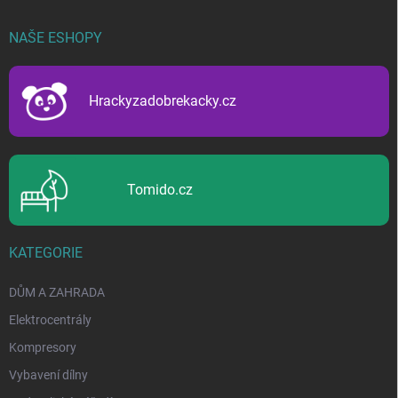
á
p
NAŠE ESHOPY
a
t
í
Hrackyzadobrekacky.cz
Tomido.cz
KATEGORIE
DŮM A ZAHRADA
Elektrocentrály
Kompresory
Vybavení dílny