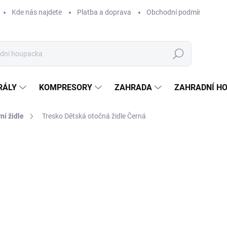
Kde nás najdete
Platba a doprava
Obchodní podmínky
Hledat
RÁLY
KOMPRESORY
ZAHRADA
ZAHRADNÍ H
ní židle
Tresko Dětská otočná židle Černá
Neohodnoceno
Podrobnosti hodnocení
ZNAČKA:
TRESKO
1 
991 
Měrná
SKLA