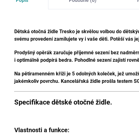
Popis
Podobné (8)
Dětská otočná židle Tresko je skvělou volbou do dětský
svému provedení zamilujete vy i vaše děti. Potěší vás je
Prodyšný opěrák zaručuje příjemné sezení bez nadměrn
i optimálně podpírá bedra. Pohodlné sezení zajistí rov
Na pětiramenném kříži je 5 odolných koleček, jež umožňu
jakémkoliv povrchu. Kancelářská židle prošla testem 
Specifikace dětské otočné židle.
Vlastnosti a funkce: