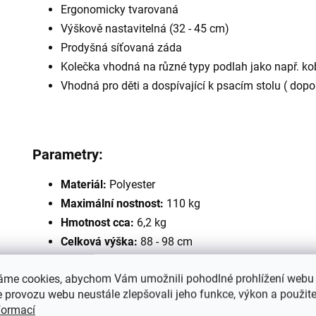
Ergonomicky tvarovaná
Výškově nastavitelná (32 - 45 cm)
Prodyšná síťovaná záda
Kolečka vhodná na různé typy podlah jako např. ko
Vhodná pro děti a dospívající k psacím stolu ( do
Parametry:
Materiál:
Polyester
Maximální nostnost:
110 kg
Hmotnost cca:
6,2 kg
Celková výška:
88 - 98 cm
Rozměr opěráku:
59 x 42,5 cm
áme cookies, abychom Vám umožnili pohodlné prohlížení webu 
Rozměr sedáku:
44 x 42,5 cm
 provozu webu neustále zlepšovali jeho funkce, výkon a použite
Výška sedáku:
32 - 45 cm
formací