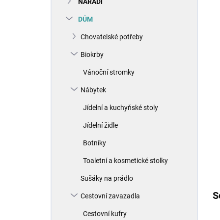
NÁŘADÍ
í
p
DŮM
a
n
Chovatelské potřeby
e
Biokrby
l
Vánoční stromky
Nábytek
Jídelní a kuchyňské stoly
Jídelní židle
Botníky
Toaletní a kosmetické stolky
Sušáky na prádlo
S
Cestovní zavazadla
Cestovní kufry