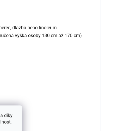
berec, dlažba nebo linoleum
poručená výška osoby 130 cm až 170 cm)
a díky
lnost.