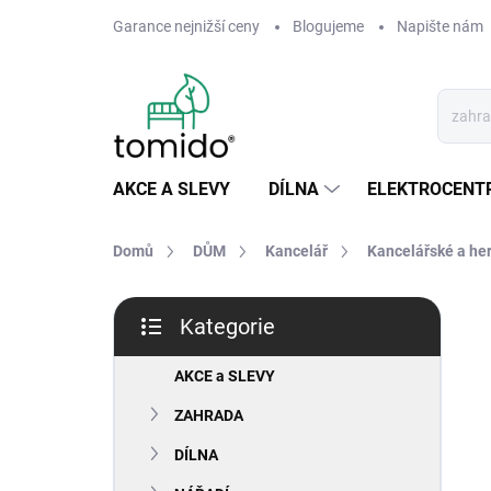
Přejít
Garance nejnižší ceny
Blogujeme
Napište nám
na
obsah
AKCE A SLEVY
DÍLNA
ELEKTROCENT
Domů
DŮM
Kancelář
Kancelářské a her
P
Kategorie
o
Přeskočit
s
kategorie
t
AKCE a SLEVY
r
ZAHRADA
a
n
DÍLNA
n