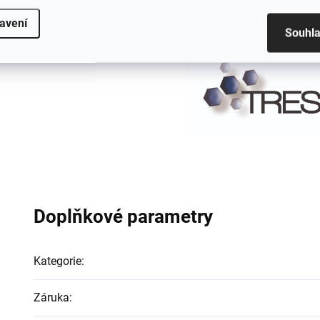
Záruka:
24 měsíců
avení
Souhl
Doplňkové parametry
Kategorie
:
Záruka
: