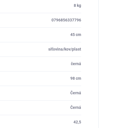
8 kg
0796856337796
45 cm
síťovina/kov/plast
černá
98 cm
Černá
Černá
42,5