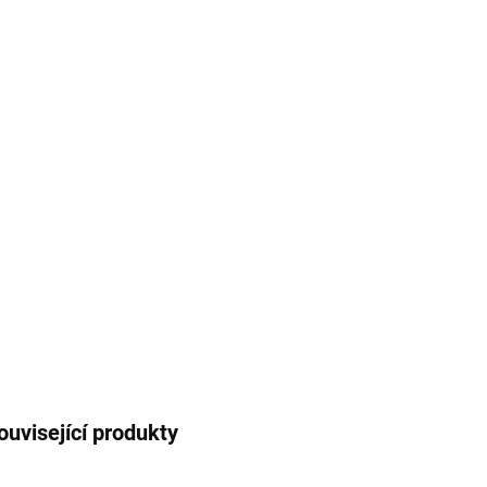
cena:
MŮŽE
DO:
7.8.2
MOŽNO
−
Kancel
Umožň
DETAI
ouvisející produkty