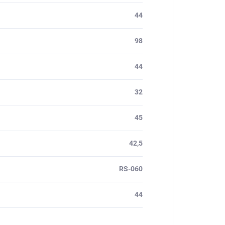
44
98
44
32
45
42,5
RS-060
44