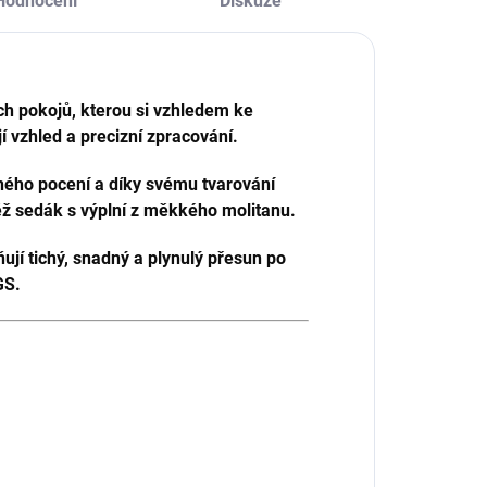
Hodnocení
Diskuze
ch pokojů, kterou si vzhledem ke
jí vzhled a precizní zpracování.
ého pocení a díky svému tvarování
něž sedák s výplní z měkkého molitanu.
jí tichý, snadný a plynulý přesun po
SGS.