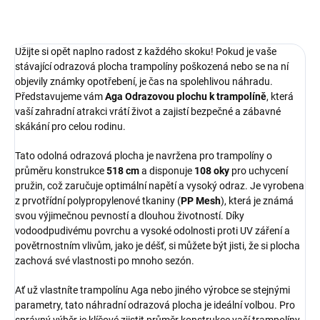
Užijte si opět naplno radost z každého skoku! Pokud je vaše
stávající odrazová plocha trampolíny poškozená nebo se na ní
objevily známky opotřebení, je čas na spolehlivou náhradu.
Představujeme vám
Aga Odrazovou plochu k trampolíně
, která
vaší zahradní atrakci vrátí život a zajistí bezpečné a zábavné
skákání pro celou rodinu.
Tato odolná odrazová plocha je navržena pro trampolíny o
průměru konstrukce
518 cm
a disponuje
108 oky
pro uchycení
pružin, což zaručuje optimální napětí a vysoký odraz. Je vyrobena
z prvotřídní polypropylenové tkaniny (
PP Mesh
), která je známá
svou výjimečnou pevností a dlouhou životností. Díky
vodoodpudivému povrchu a vysoké odolnosti proti UV záření a
povětrnostním vlivům, jako je déšť, si můžete být jisti, že si plocha
zachová své vlastnosti po mnoho sezón.
Ať už vlastníte trampolínu Aga nebo jiného výrobce se stejnými
parametry, tato náhradní odrazová plocha je ideální volbou. Pro
správný výběr je klíčové zjistit průměr konstrukce vaší trampolíny