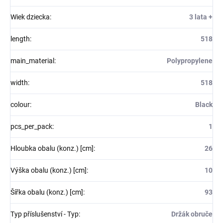
Wiek dziecka
:
3 lata +
length
:
518
main_material
:
Polypropylene
width
:
518
colour
:
Black
pcs_per_pack
:
1
Hloubka obalu (konz.) [cm]
:
26
Výška obalu (konz.) [cm]
:
10
Šířka obalu (konz.) [cm]
:
93
Typ příslušenství - Typ
:
Držák obruče