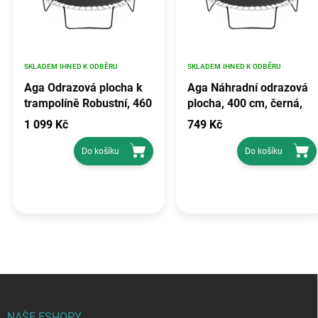
SKLADEM IHNED K ODBĚRU
SKLADEM IHNED K ODBĚRU
Aga Odrazová plocha k
Aga Náhradní odrazová
trampolíně Robustní, 460
plocha, 400 cm, černá,
cm, 150 kg, Černá,
nosnost 150 kg,
1 099 Kč
749 Kč
Polypropylen
polypropylen
Do košíku
Do košíku
Z
á
p
NAŠE ESHOPY