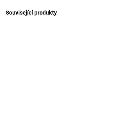
Související produkty
SKLADEM IHNED K ODBĚRU
SKLADEM IHNED K ODBĚRU
Kryt pružin na trampolínu
Aga Ochranný kryt
305 cm, světle zelený
pružin, obdélníkový,
122x183 cm, Oranžový
599 Kč
749 Kč
Do košíku
Do košíku