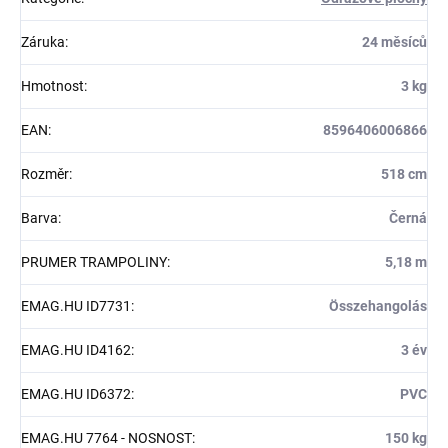
Záruka
:
24 měsíců
Hmotnost
:
3 kg
EAN
:
8596406006866
Rozměr
:
518 cm
Barva
:
Černá
PRUMER TRAMPOLINY
:
5,18 m
EMAG.HU ID7731
:
Összehangolás
EMAG.HU ID4162
:
3 év
EMAG.HU ID6372
:
PVC
EMAG.HU 7764 - NOSNOST
:
150 kg