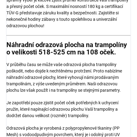
a přesný počet oček. S maximální nosností 180 kg a certifikací
TÜV-G představuje záruku kvality a bezpečnosti. Zajistěte si
nekonečné hodiny zábavy s touto spolehlivou a univerzální
odrazovou plochou!
Náhradní odrazová plocha na trampolíny
o velikosti 518-525 cm na 108 oček.
V průběhu času se může vaše odrazová plocha trampolíny
poškodit, nebo dojde k nechtěnému protržení. Proto nabízíme
náhradní odrazové plochy, které vyhovují námi prodávaným
trampolínám, z výše uvedeným průměrem. Naši odrazovou
plochu lze však použít i na trampolíny se stejnými parametry.
Je zapotřebí pouze zjistit počet oček potřebných k uchycení
pružin, které napínající odrazovou plochu Vaší trampolíny a
dodržet danou velikost (rozměr) trampolíny.
Odrazová plocha je vyrobená z polypropylenové tkaniny (PP
Mesh) s vodoodpudivým povrchem, který je i odolný proti UV