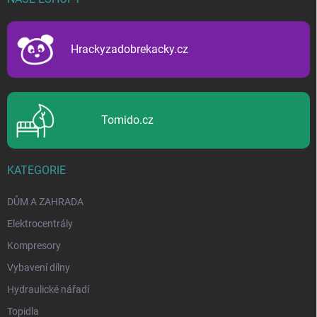
a
t
í
Hrackyzadobrekacky.cz
Tomido.cz
KATEGORIE
DŮM A ZAHRADA
Elektrocentrály
Kompresory
Vybavení dílny
Hydraulické nářadí
Topidla