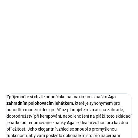
Měrná
NA DOTAZ
cena:
MOŽNOSTI
DORUČENÍ
Aga Zahradní polohovací lehátko se stříškou, odolné s černým
ocelovým rámem, nosnost 150 kg, rozměry 186x55 cm, je
zahradní nábytek.
DETAILNÍ INFORMACE
ZEPTAT SE
HLÍDAT
Zpříjemněte si chvíle odpočinku na maximum s naším
Aga
zahradním polohovacím lehátkem
, které je synonymem pro
pohodlí a moderní design. Ať už plánujete relaxaci na zahradě,
dobrodružství při kempování, nebo lenošení na pláži, toto skládací
lehátko od renomované značky
Aga
je ideální volbou pro každou
příležitost. Jeho elegantní vzhled se snoubí s promyšlenou
funkčností, aby vám poskytlo dokonalé místo pro načerpání