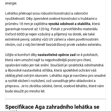
energie.
Lehátko překvapí svou robustní konstrukcí a celoroční
využitelností. Díky zpevněné ocelové konstrukci s trubkami o
průměru 18 mm je zajištěna
vysoká odolnost a stabilita
, která
garantuje nosnost až 120 kg. Potah z prvotřídního materiálu
Oxford 600D je nejen vzdušný a příjemný na dotek, ale také
extrémně pevný, odolný vůči UV záření a všem povětrnostním
vlivům, což z něj činí téměř bezúdržbový prvek vašeho exteriéru.
Užijte si komfort díky
nastavitelné opěrce zad
ve 4 polohách,
která vám umožní najít tu nejpohodlnější pozici pro čtení,
opalování nebo jen tak snění. Součástí je i praktická odnímatelná
a libovolně nastavitelná stříška, která spolehlivě ochrání váš
obličej před ostrým sluncem. Lehátko Aga je navrženo pro snadné
a rychlé složení i rozložení, což usnadňuje jeho skladování a
přepravu. Je to zkrátka odolné, černé, ocelové lehátko, které vám
bude sloužit po mnoho let.
Specifikace Aga zahradního lehátka se