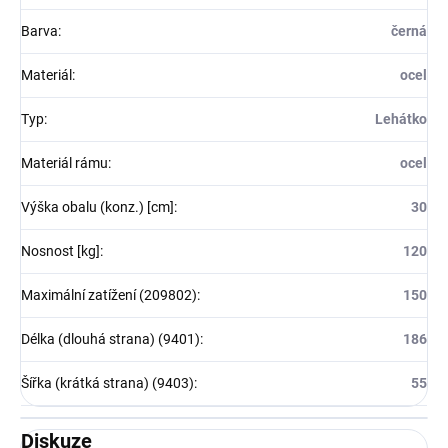
Barva
:
černá
Materiál
:
ocel
Typ
:
Lehátko
Materiál rámu
:
ocel
Výška obalu (konz.) [cm]
:
30
Nosnost [kg]
:
120
Maximální zatížení (209802)
:
150
Délka (dlouhá strana) (9401)
:
186
Šířka (krátká strana) (9403)
:
55
Diskuze